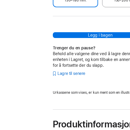
130–180 mm.
150-200 
Legg i bagen
Trenger du en pause?
Behold alle valgene dine ved å lagre den
enheten i Lagret, og kom tilbake en anne
for å fortsette der du slapp.
Lagre til senere
Urkassene som vises, er kun ment som en illustr
Produktinformasjo