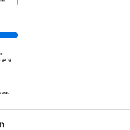
mm.
ne
n gang
asjon.
n