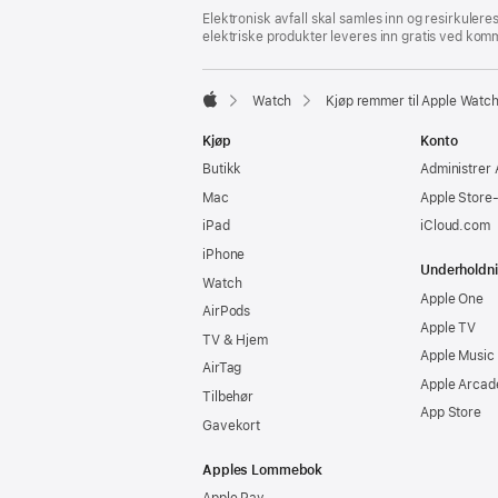
Elektronisk avfall skal samles inn og resirkulere
elektriske produkter leveres inn gratis ved komm
Watch
Kjøp remmer til Apple Watc
Apple
Kjøp
Konto
Butikk
Administrer 
Mac
Apple Store
iPad
iCloud.com
iPhone
Underholdn
Watch
Apple One
AirPods
Apple TV
TV & Hjem
Apple Music
AirTag
Apple Arcad
Tilbehør
App Store
Gavekort
Apples Lommebok