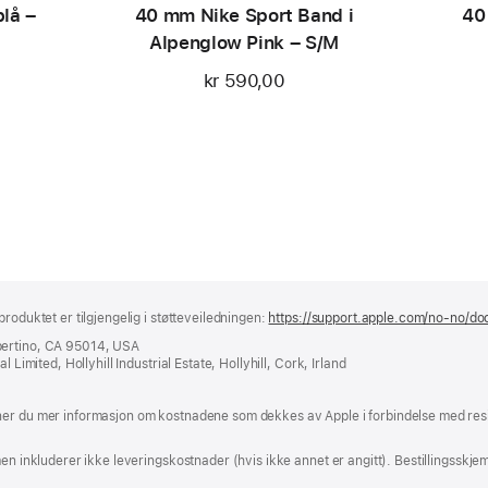
lå –
40 mm Nike Sport Band i
40
Alpenglow Pink – S/M
kr 590,00
roduktet er tilgjengelig i støtteveiledningen:
https://support.apple.com/no-no/do
pertino, CA 95014, USA
 Limited, Hollyhill Industrial Estate, Hollyhill, Cork, Irland
nes
ner du mer informasjon om kostnadene som dekkes av Apple i forbindelse med resir
t
en inkluderer ikke leveringskostnader (hvis ikke annet er angitt). Bestillingsskjem
du)