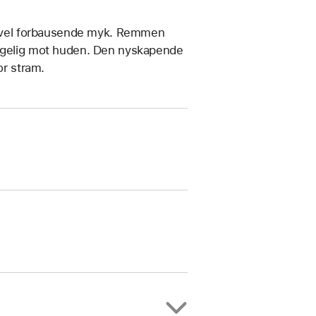
ikevel forbausende myk. Remmen
hagelig mot huden. Den nyskapende
or stram.