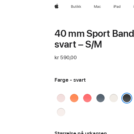
Apple
Butikk
Mac
iPad
40 mm Sport Band 
svart – S/M
kr 590,00
Farge - svart
myk rosa
klementin
lys guava
ankerblå
stjerneski
svart
svak
rosa
Størrelse på urkassen