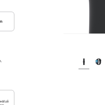
m
h.
ledd på