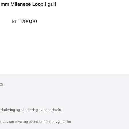
 mm Milanese Loop i gull
kr 1 290,00
cs
(åpnes
i
nytt
vindu)
kulering og håndtering av batteriavfall.
aet viser mva. og eventuelle miljøavgifter for