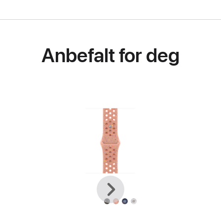
Anbefalt for deg
Forrige
Neste