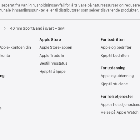
s separat fra vanlig husholdningsavfall for å ta vare på naturressurser og reduser
unale innsamlingspunkter eller til distributører som selger tilsvarende produkter.
h
40 mm Sport Band i svart – S/M
Apple Store
For bedriften
Apple‑kontoen din
Apple Store-appen
Apple og bedrifter
-konto
Apple Trade In
Kjøp til bedriften
Bestillingsstatus
For utdanning
Hjelp til å kjøpe
ing
Apple og utdanning
Kjøp til studiene
For helsetjenester
Apple i helsetjenesten
e
Helse på Apple Watch