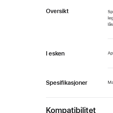
Oversikt
Sp
le
lå
I esken
Ap
Spesifikasjoner
Ma
Kompatibilitet