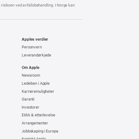
e risikoen ved avfallsbehandling. I Norge kan
Apples verdier
Personvern
Leverandørkjede
Om Apple
Newsroom
Ledelsen i Apple
Karrieremuligheter
Garanti
e
Investorer
Etikk & etterlevelse
Arrangementer
Jobbskaping i Europa