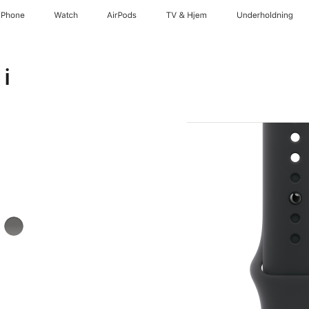
iPhone
Watch
AirPods
TV og Hjem
Underholdning
i
nn
steingrå