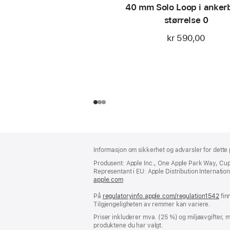
40 mm Solo Loop i ankerb
størrelse 0
kr 590,00
Bunntekst
fotnoter
Informasjon om sikkerhet og advarsler for dette p
Produsent: Apple Inc., One Apple Park Way, Cu
Representant i EU: Apple Distribution International
apple.com
(åpnes
i
På
regulatoryinfo.apple.com/regulation1542
nytt
(åp
fin
Tilgjengeligheten av remmer kan variere.
vindu)
i
nyt
Priser inkluderer mva. (25 %) og miljøavgifter, m
vin
produktene du har valgt.