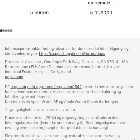
gurkemeie –
størrelse 0
kr 590,00
kr 1 290,00
Bunntekst
fotnoter
Informasjon om sikkerhet og advarsler for dette produktet er tilgjengelig i
støtteveiledningen:
https://support.apple.com/no-no/docs
(åpnes
i
Produsent: Apple Inc., One Apple Park Way, Cupertino, CA 95014, USA
nytt
Representant i EU: Apple Distribution International Limited, Hollyhill
vindu)
Industrial Estate, Hollyhill, Cork, Irland
apple.com
(åpnes
i
På
regulatoryinfo.apple.com/regulation1542
nytt
(åpnes
finner du mer informasjon om
kostnadene som dekkes av Apple i forbindelse med resirkulering og
vindu)
i
håndtering av batteriavfall.
nytt
Kan brukes på Apple Watch SE og Apple Watch Series 4 eller nyere.
vindu)
Tilgjengeligheten av remmer kan variere.
Priser inkluderer mva. (25 %) og miljøavgifter, men inkluderer ikke
leveringskostnader (hvis ikke annet er angitt). Bestillingsskjemaet viser
mva. og eventuelle miljøavgifter for produktene du har valgt.
Elektronisk avfall skal samles inn og resirkuleres separat fra vanlig