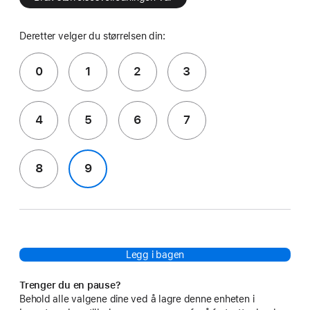
Deretter velger du størrelsen din:
0
1
2
3
4
5
6
7
8
9
Legg i bagen
Trenger du en pause?
Behold alle valgene dine ved å lagre denne enheten i