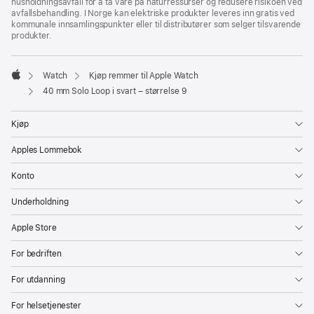
husholdningsavfall for å ta vare på naturressurser og redusere risikoen ved
avfallsbehandling. I Norge kan elektriske produkter leveres inn gratis ved
kommunale innsamlingspunkter eller til distributører som selger tilsvarende
produkter.
Watch
Kjøp remmer til Apple Watch
Apple
40 mm Solo Loop i svart – størrelse 9
Kjøp
Apples Lommebok
Konto
Underholdning
Apple Store
For bedriften
For utdanning
For helsetjenester