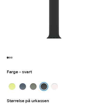
Farge - svart
neongul
ankerblå
grønngrå
svak
rosa
svart
Størrelse på urkassen