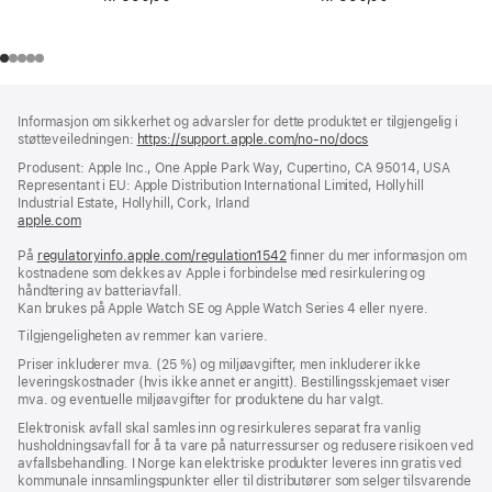
Bunntekst
fotnoter
Informasjon om sikkerhet og advarsler for dette produktet er tilgjengelig i
støtteveiledningen:
https://support.apple.com/no-no/docs
(åpnes
i
Produsent: Apple Inc., One Apple Park Way, Cupertino, CA 95014, USA
nytt
Representant i EU: Apple Distribution International Limited, Hollyhill
vindu)
Industrial Estate, Hollyhill, Cork, Irland
apple.com
(åpnes
i
På
regulatoryinfo.apple.com/regulation1542
nytt
(åpnes
finner du mer informasjon om
kostnadene som dekkes av Apple i forbindelse med resirkulering og
vindu)
i
håndtering av batteriavfall.
nytt
Kan brukes på Apple Watch SE og Apple Watch Series 4 eller nyere.
vindu)
Tilgjengeligheten av remmer kan variere.
Priser inkluderer mva. (25 %) og miljøavgifter, men inkluderer ikke
leveringskostnader (hvis ikke annet er angitt). Bestillingsskjemaet viser
mva. og eventuelle miljøavgifter for produktene du har valgt.
Elektronisk avfall skal samles inn og resirkuleres separat fra vanlig
husholdningsavfall for å ta vare på naturressurser og redusere risikoen ved
avfallsbehandling. I Norge kan elektriske produkter leveres inn gratis ved
kommunale innsamlingspunkter eller til distributører som selger tilsvarende