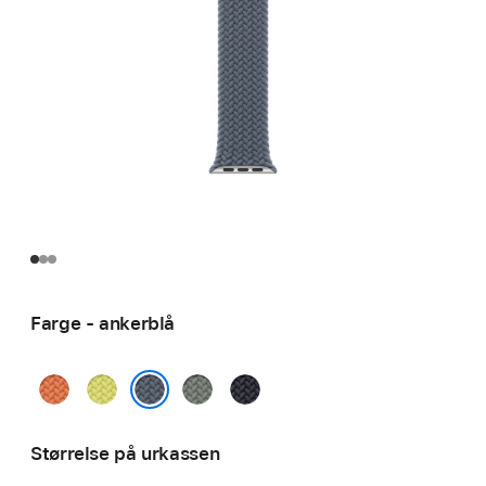
Farge - ankerblå
gurkemeie
neongul
grønngrå
midnatt
ankerblå
Størrelse på urkassen