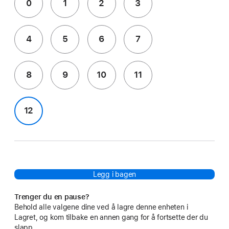
0
1
2
3
4
5
6
7
8
9
10
11
12
Legg i bagen
Trenger du en pause?
Behold alle valgene dine ved å lagre denne enheten i
Lagret, og kom tilbake en annen gang for å fortsette der du
slapp.