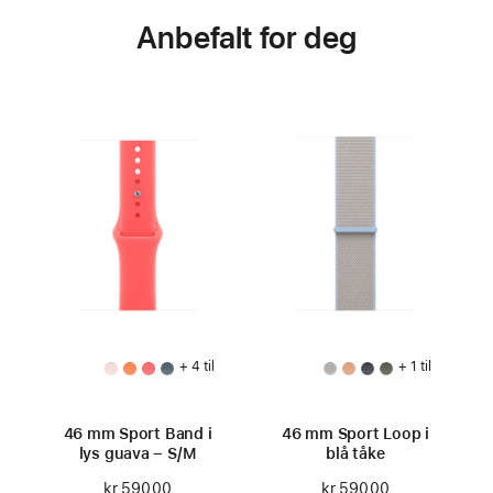
Anbefalt for deg
+ 4 til
+ 1 til
46 mm Sport Band i
46 mm Sport Loop i
lys guava – S/M
blå tåke
kr 590,00
kr 590,00