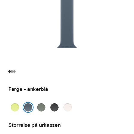
Farge - ankerblå
neongul
grønngrå
svart
svak
rosa
ankerblå
Størrelse på urkassen