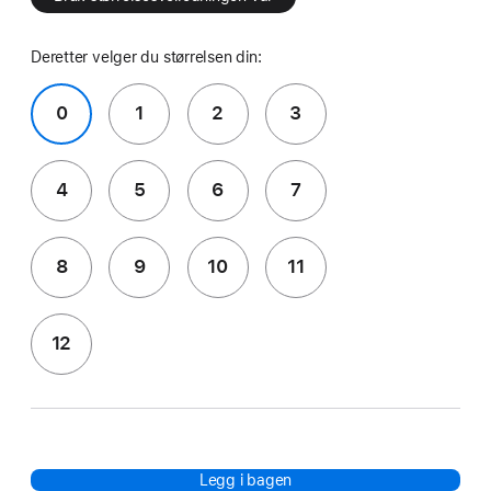
Deretter velger du størrelsen din:
0
1
2
3
4
5
6
7
8
9
10
11
12
Legg i bagen