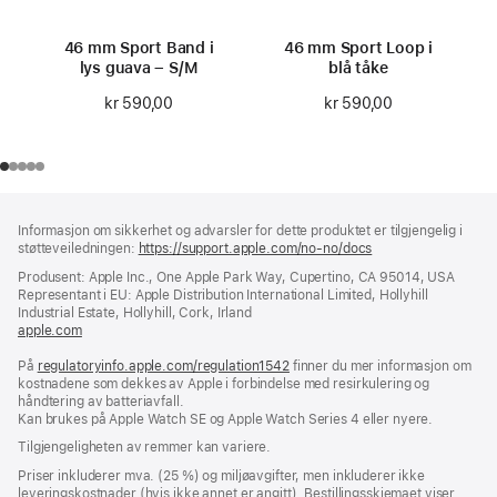
46 mm Sport Band i
46 mm Sport Loop i
lys guava – S/M
blå tåke
kr 590,00
kr 590,00
Bunntekst
fotnoter
Informasjon om sikkerhet og advarsler for dette produktet er tilgjengelig i
støtteveiledningen:
https://support.apple.com/no-no/docs
(åpnes
i
Produsent: Apple Inc., One Apple Park Way, Cupertino, CA 95014, USA
nytt
Representant i EU: Apple Distribution International Limited, Hollyhill
vindu)
Industrial Estate, Hollyhill, Cork, Irland
apple.com
(åpnes
i
På
regulatoryinfo.apple.com/regulation1542
nytt
(åpnes
finner du mer informasjon om
kostnadene som dekkes av Apple i forbindelse med resirkulering og
vindu)
i
håndtering av batteriavfall.
nytt
Kan brukes på Apple Watch SE og Apple Watch Series 4 eller nyere.
vindu)
Tilgjengeligheten av remmer kan variere.
Priser inkluderer mva. (25 %) og miljøavgifter, men inkluderer ikke
leveringskostnader (hvis ikke annet er angitt). Bestillingsskjemaet viser