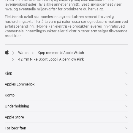
leveringskostnader (hvis ikke annet er angitt). Bestillingsskjemaet viser
mva. og eventuelle miljøavgifter for produktene du har valgt.
Elektronisk avfall skal samles inn og resirkuleres separat fra vanlig
husholdningsavfall for å ta vare på naturressurser og redusere risikoen ved
avfallsbehandling. I Norge kan elektriske produkter leveres inn gratis ved
kommunale innsamlingspunkter eller til distributører som selger tilsvarende
produkter.
Watch
Kjøp remmer til Apple Watch
Apple
42 mm Nike Sport Loop i Alpenglow Pink
Kjøp
Apples Lommebok
Konto
Underholdning
Apple Store
For bedriften