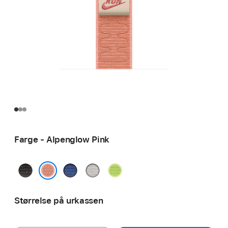
Farge - Alpenglow Pink
midnattsvart
Blue
Veiled
Volt
Ribbon
Grey
Splash
Alpenglow Pink
Størrelse på urkassen