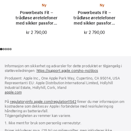
Ny
Ny
Powerbeats Fit –
Powerbeats Fit –
trådløse øretelefoner
trådløse øretelefoner
med sikker passform
med sikker passform
til trening –
til trening –
kr 2 790,00
kr 2 790,00
kraftfull rosa
ildfull oransje
Bunntekst
fotnoter
Informasjon om sikkerhet og advarsler for dette produktet er tilgjengelig i
støtteveiledningen:
https://support.apple.com/no-no/docs
(åpnes
i
Produsent: Apple Inc., One Apple Park Way, Cupertino, CA 95014, USA
nytt
Representant i EU: Apple Distribution International Limited, Hollyhill
vindu)
Industrial Estate, Hollyhill, Cork, Irland
apple.com
(åpnes
i
På
regulatoryinfo.apple.com/regulation1542
nytt
(åpnes
finner du mer informasjon om
kostnadene som dekkes av Apple i forbindelse med resirkulering og
vindu)
i
håndtering av batteriavfall.
nytt
Tilgjengeligheten av remmer kan variere.
vindu)
1. Ikke ment for bruk som personlig verneutstyr.
Priser inkluderer mva. (25 %) og miljøavgifter, men inkluderer ikke