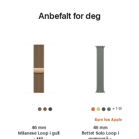
Anbefalt for deg
+ 1 til
Bare hos Apple
46 mm
46 mm
Milanese Loop i gull
flettet Solo Loop i
- M/L
grønngrå –