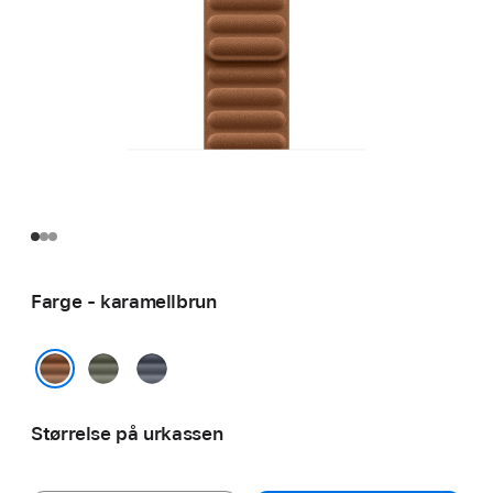
Farge - karamellbrun
salviegrå
marineblå
karamellbrun
Størrelse på urkassen