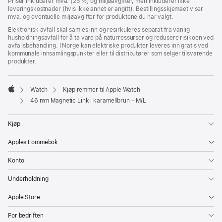
Priser inkluderer mva. (25 %) og miljøavgifter, men inkluderer ikke
leveringskostnader (hvis ikke annet er angitt). Bestillingsskjemaet viser
mva. og eventuelle miljøavgifter for produktene du har valgt.
Elektronisk avfall skal samles inn og resirkuleres separat fra vanlig
husholdningsavfall for å ta vare på naturressurser og redusere risikoen ved
avfallsbehandling. I Norge kan elektriske produkter leveres inn gratis ved
kommunale innsamlingspunkter eller til distributører som selger tilsvarende
produkter.
Watch
Kjøp remmer til Apple Watch
Apple
46 mm Magnetic Link i karamellbrun – M/L
Kjøp
Apples Lommebok
Konto
Underholdning
Apple Store
For bedriften