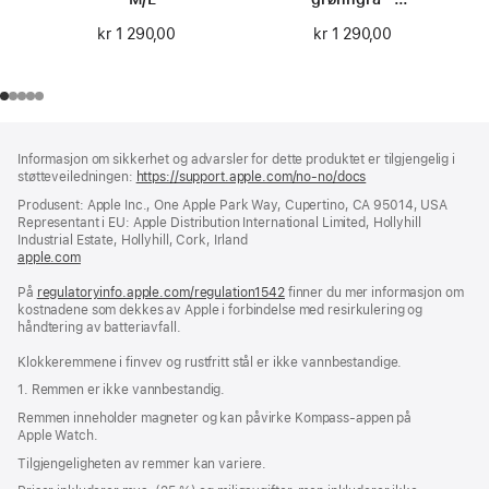
størrelse 0
kr 1 290,00
kr 1 290,00
Bunntekst
fotnoter
Informasjon om sikkerhet og advarsler for dette produktet er tilgjengelig i
støtteveiledningen:
https://support.apple.com/no-no/docs
(åpnes
i
Produsent: Apple Inc., One Apple Park Way, Cupertino, CA 95014, USA
nytt
Representant i EU: Apple Distribution International Limited, Hollyhill
vindu)
Industrial Estate, Hollyhill, Cork, Irland
apple.com
(åpnes
i
På
regulatoryinfo.apple.com/regulation1542
nytt
(åpnes
finner du mer informasjon om
kostnadene som dekkes av Apple i forbindelse med resirkulering og
vindu)
i
håndtering av batteriavfall.
nytt
vindu)
Klokkeremmene i finvev og rustfritt stål er ikke vannbestandige.
1. Remmen er ikke vannbestandig.
Remmen inneholder magneter og kan påvirke Kompass-appen på
Apple Watch.
Tilgjengeligheten av remmer kan variere.