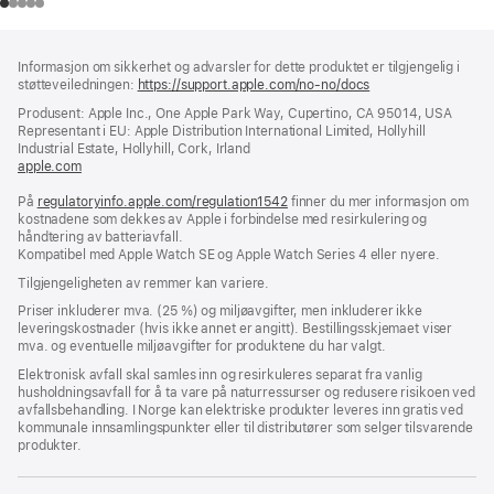
Bunntekst
fotnoter
Informasjon om sikkerhet og advarsler for dette produktet er tilgjengelig i
støtteveiledningen:
https://support.apple.com/no-no/docs
(åpnes
i
Produsent: Apple Inc., One Apple Park Way, Cupertino, CA 95014, USA
nytt
Representant i EU: Apple Distribution International Limited, Hollyhill
vindu)
Industrial Estate, Hollyhill, Cork, Irland
apple.com
(åpnes
i
På
regulatoryinfo.apple.com/regulation1542
nytt
(åpnes
finner du mer informasjon om
kostnadene som dekkes av Apple i forbindelse med resirkulering og
vindu)
i
håndtering av batteriavfall.
nytt
Kompatibel med Apple Watch SE og Apple Watch Series 4 eller nyere.
vindu)
Tilgjengeligheten av remmer kan variere.
Priser inkluderer mva. (25 %) og miljøavgifter, men inkluderer ikke
leveringskostnader (hvis ikke annet er angitt). Bestillingsskjemaet viser
mva. og eventuelle miljøavgifter for produktene du har valgt.
Elektronisk avfall skal samles inn og resirkuleres separat fra vanlig
husholdningsavfall for å ta vare på naturressurser og redusere risikoen ved
avfallsbehandling. I Norge kan elektriske produkter leveres inn gratis ved
kommunale innsamlingspunkter eller til distributører som selger tilsvarende
produkter.