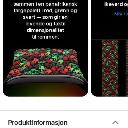
sammen i en panafrikansk
likeverd o
fargepalett i rød, grønn og
Kjøp s
svart — som gir en
levende og taktil
dimensjonalitet
til remmen.
Produktinformasjon