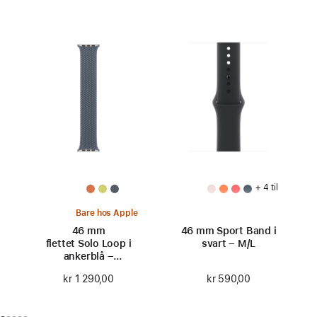
+ 4 til
Bare hos Apple
46 mm
46 mm Sport Band i
flettet Solo Loop i
svart – M/L
ankerblå –
størrelse 5
kr 590,00
kr 1 290,00