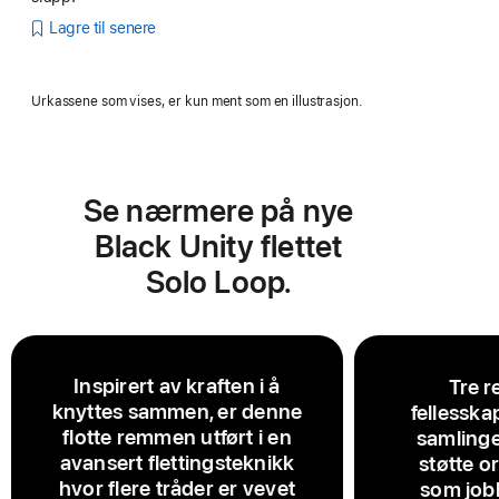
Lagre til senere
Urkassene som vises, er kun ment som en illustrasjon.
Se nærmere på nye
Black Unity flettet
Solo Loop.
Inspirert av kraften i å
Tre r
knyttes sammen, er denne
fellesska
flotte remmen utført i en
samlinge
avansert flettingsteknikk
støtte o
hvor flere tråder er vevet
som jobb