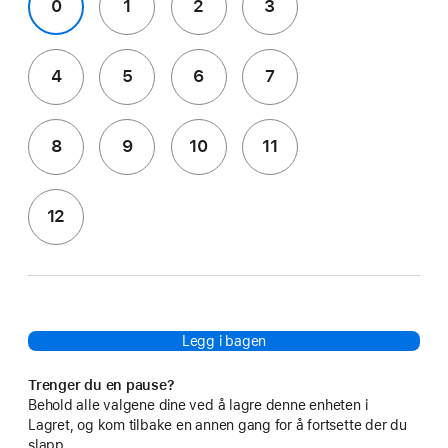
0
1
2
3
4
5
6
7
8
9
10
11
12
Legg i bagen
Trenger du en pause?
Behold alle valgene dine ved å lagre denne enheten i
Lagret, og kom tilbake en annen gang for å fortsette der du
slapp.