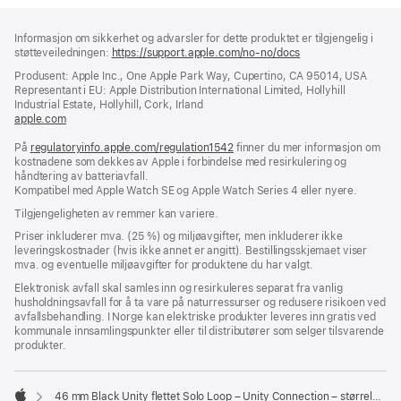
Bunntekst
fotnoter
Informasjon om sikkerhet og advarsler for dette produktet er tilgjengelig i
støtteveiledningen:
https://support.apple.com/no-no/docs
(åpnes
i
Produsent: Apple Inc., One Apple Park Way, Cupertino, CA 95014, USA
nytt
Representant i EU: Apple Distribution International Limited, Hollyhill
vindu)
Industrial Estate, Hollyhill, Cork, Irland
apple.com
(åpnes
i
På
regulatoryinfo.apple.com/regulation1542
nytt
(åpnes
finner du mer informasjon om
kostnadene som dekkes av Apple i forbindelse med resirkulering og
vindu)
i
håndtering av batteriavfall.
nytt
Kompatibel med Apple Watch SE og Apple Watch Series 4 eller nyere.
vindu)
Tilgjengeligheten av remmer kan variere.
Priser inkluderer mva. (25 %) og miljøavgifter, men inkluderer ikke
leveringskostnader (hvis ikke annet er angitt). Bestillingsskjemaet viser
mva. og eventuelle miljøavgifter for produktene du har valgt.
Elektronisk avfall skal samles inn og resirkuleres separat fra vanlig
husholdningsavfall for å ta vare på naturressurser og redusere risikoen ved
avfallsbehandling. I Norge kan elektriske produkter leveres inn gratis ved
kommunale innsamlingspunkter eller til distributører som selger tilsvarende
produkter.
46 mm Black Unity flettet Solo Loop – Unity Connection – størrelse 11