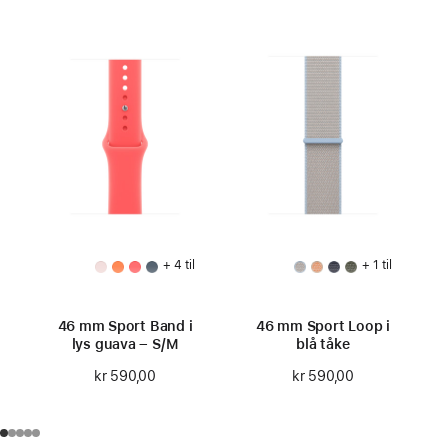
+ 4 til
+ 1 til
46 mm Sport Band i
46 mm Sport Loop i
lys guava – S/M
blå tåke
kr 590,00
kr 590,00