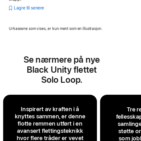
Lagre til senere
Urkassene som vises, er kun ment som en illustrasjon.
Se nærmere på nye
Black Unity flettet
Solo Loop.
Inspirert av kraften i å
Tre r
knyttes sammen, er denne
fellesska
flotte remmen utført i en
samlinge
avansert flettingsteknikk
støtte o
hvor flere tråder er vevet
som jobb