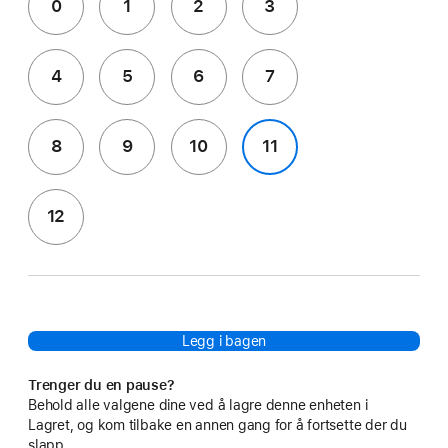
0
1
2
3
4
5
6
7
8
9
10
11
12
Legg i bagen
Trenger du en pause?
Behold alle valgene dine ved å lagre denne enheten i
Lagret, og kom tilbake en annen gang for å fortsette der du
slapp.