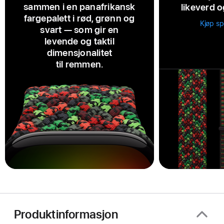
sammen i en panafrikansk
likeverd o
fargepalett i rød, grønn og
Kjøp s
svart — som gir en
levende og taktil
dimensjonalitet
til remmen.
Produktinformasjon