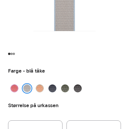
Farge - blå tåke
lys guava
kantaluppmelon
ankerblå
skogsgrønn
mørk
grå
blå tåke
Størrelse på urkassen