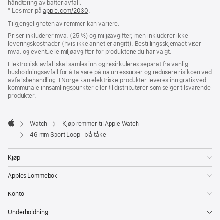
håndtering av batteriavfall.
nytt
º Les mer på
apple.com/2030
.
vindu)
Tilgjengeligheten av remmer kan variere.
Priser inkluderer mva. (25 %) og miljøavgifter, men inkluderer ikke
leveringskostnader (hvis ikke annet er angitt). Bestillingsskjemaet viser
mva. og eventuelle miljøavgifter for produktene du har valgt.
Elektronisk avfall skal samles inn og resirkuleres separat fra vanlig
husholdningsavfall for å ta vare på naturressurser og redusere risikoen ved
avfallsbehandling. I Norge kan elektriske produkter leveres inn gratis ved
kommunale innsamlingspunkter eller til distributører som selger tilsvarende
produkter.
Watch
Kjøp remmer til Apple Watch
Apple
46 mm Sport Loop i blå tåke
Kjøp
Apples Lommebok
Konto
Underholdning