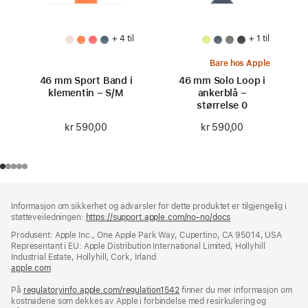
+ 4 til
+ 1 til
Bare hos Apple
46 mm Sport Band i
46 mm Solo Loop i
klementin – S/M
ankerblå –
størrelse 0
kr 590,00
kr 590,00
Bunntekst
fotnoter
Informasjon om sikkerhet og advarsler for dette produktet er tilgjengelig i
støtteveiledningen:
https://support.apple.com/no-no/docs
(åpnes
i
Produsent: Apple Inc., One Apple Park Way, Cupertino, CA 95014, USA
nytt
Representant i EU: Apple Distribution International Limited, Hollyhill
vindu)
Industrial Estate, Hollyhill, Cork, Irland
apple.com
(åpnes
i
På
regulatoryinfo.apple.com/regulation1542
nytt
(åpnes
finner du mer informasjon om
kostnadene som dekkes av Apple i forbindelse med resirkulering og
vindu)
i