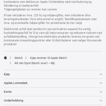
kostnadene som dekkes av Apple i forbindelse med resirkulering og
vindu)
i
håndtering av batteriavfall.
nytt
Tilgjengeligheten av remmer kan variere.
vindu)
Priser inkluderer mva. (25 %) og miljøavgifter, men inkluderer ikke
leveringskostnader (hvis ikke annet er angitt). Bestillingsskjemaet viser
mva. og eventuelle miljøavgifter for produktene du har valgt.
Elektronisk avfall skal samles inn og resirkuleres separat fra vanlig
husholdningsavfall for å ta vare på naturressurser og redusere risikoen ved
avfallsbehandling. I Norge kan elektriske produkter leveres inn gratis ved
kommunale innsamlingspunkter eller til distributører som selger tilsvarende
produkter.
Watch
Kjøp remmer til Apple Watch
Apple
46 mm Sport Band i svart – M/L
Kjøp
Apples Lommebok
Konto
Underholdning