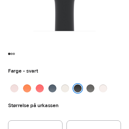
Farge - svart
myk rosa
klementin
lys guava
ankerblå
stjerneskinn
steingrå
svak
rosa
svart
Størrelse på urkassen