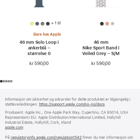
+ 1 til
Bare hos Apple
46 mm Solo Loop i
46 mm
ankerblå –
Nike Sport Band i
størrelse 0
Veiled Grey – S/M
kr 590,00
kr 590,00
Bunntekst
fotnoter
Informasjon om sikkerhet og advarsler for dette produktet er tilgjengelig i
støtteveiledningen:
https://support.apple.com/no-no/docs
(åpnes
i
Produsent: Apple Inc., One Apple Park Way, Cupertino, CA 95014, USA
nytt
Representant i EU: Apple Distribution International Limited, Hollyhill
vindu)
Industrial Estate, Hollyhill, Cork, Irland
apple.com
(åpnes
i
På
regulatoryinfo.apple.com/regulation1542
nytt
(åpnes
finner du mer informasjon om