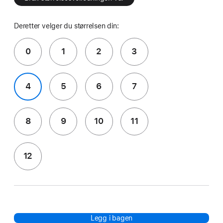
Deretter velger du størrelsen din:
0
1
2
3
4
5
6
7
8
9
10
11
12
Legg i bagen