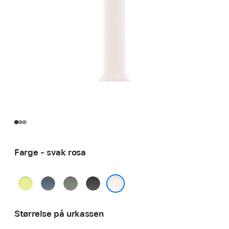
Farge - svak rosa
neongul
ankerblå
grønngrå
svart
svak rosa
Størrelse på urkassen