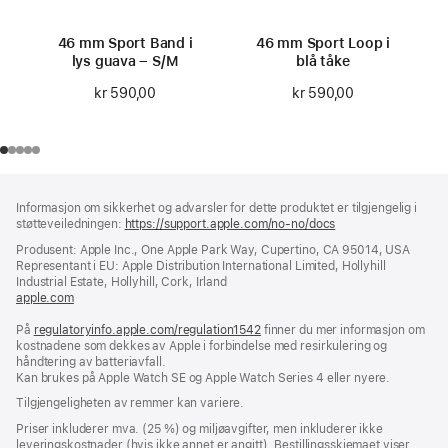
46 mm Sport Band i
46 mm Sport Loop i
lys guava – S/M
blå tåke
kr 590,00
kr 590,00
Bunntekst
fotnoter
Informasjon om sikkerhet og advarsler for dette produktet er tilgjengelig i
støtteveiledningen:
https://support.apple.com/no-no/docs
(åpnes
i
Produsent: Apple Inc., One Apple Park Way, Cupertino, CA 95014, USA
nytt
Representant i EU: Apple Distribution International Limited, Hollyhill
vindu)
Industrial Estate, Hollyhill, Cork, Irland
apple.com
(åpnes
i
På
regulatoryinfo.apple.com/regulation1542
nytt
(åpnes
finner du mer informasjon om
kostnadene som dekkes av Apple i forbindelse med resirkulering og
vindu)
i
håndtering av batteriavfall.
nytt
Kan brukes på Apple Watch SE og Apple Watch Series 4 eller nyere.
vindu)
Tilgjengeligheten av remmer kan variere.
Priser inkluderer mva. (25 %) og miljøavgifter, men inkluderer ikke
leveringskostnader (hvis ikke annet er angitt). Bestillingsskjemaet viser