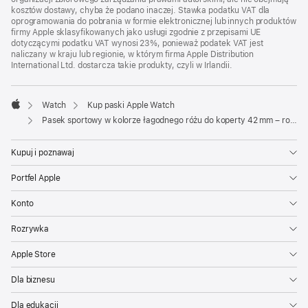
kosztów dostawy, chyba że podano inaczej. Stawka podatku VAT dla
oprogramowania do pobrania w formie elektronicznej lub innych produktów
firmy Apple sklasyfikowanych jako usługi zgodnie z przepisami UE
dotyczącymi podatku VAT wynosi 23%, ponieważ podatek VAT jest
naliczany w kraju lub regionie, w którym firma Apple Distribution
International Ltd. dostarcza takie produkty, czyli w Irlandii.
Watch
Kup paski Apple Watch
Apple
Pasek sportowy w kolorze łagodnego różu do koperty 42 mm – rozmiar M/L
Kupuj i poznawaj
Portfel Apple
Konto
Rozrywka
Apple Store
Dla biznesu
Dla edukacji