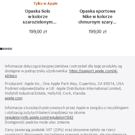
Tylko w Apple
Opaska Solo
Opaska sportowa
w kolorze
Nike w kolorze
szarozielonym
chmurnym szarym
do koperty 42 mm –
do koperty 42 mm
199,00 zł
199,00 zł
rozmiar 0
Stopka
przypisy
Informacje dotyczące bezpieczeństwa i ostrzeżeń dla tego produktu są
dostępne w podręczniku użytkownika:
https://support.apple.com/pl-
pl/docs
(otwiera
się
Producent: Apple Inc., One Apple Park Way, Cupertino, CA 95014, USA
w nowym
Podmiot odpowiedzialny w UE: Apple Distribution International Limited,
oknie)
Hollyhill Industrial Estate, Hollyhill, Cork, Irlandia
apple.com
(otwiera
się
Informacje o kosztach pokrywanych przez Apple w związku z recyklingiem
w nowym
i utylizacją zużytych baterii znajdziesz na stronie
oknie)
regulatoryinfo.apple.com/regulation1542
(otwiera
Dostępność pasków może ulec zmianie.
się
w nowym
Ceny zawierają podatek VAT (23%) oraz stosowne opłaty na rzecz
oknie)
organizacji zbiorowego zarządzania prawami autorskimi, ale nie obejmują