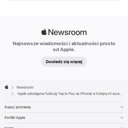
Apple
udostępnia
Infolinia Apple dla mediów
funkcję
media.cee@apple.com
Tap to Pay na iPhonie
w kolejnych
Apple
europejskich
Newsroom
Najnowsze wiadomości i aktualności prosto
krajach
od Apple.
Firma
Apple
Dowiedz się więcej
udostępniła
dziś
Apple
funkcję
Footer

Newsroom
Tap
Apple
Apple udostępnia funkcję Tap to Pay na iPhonie w kolejnych europejskich krajach
to
Pay
Kupuj i poznawaj
na
Portfel Apple
iPhonie
w Polsce,