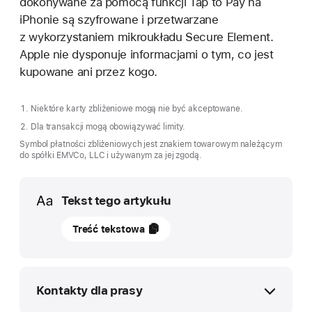
dokonywane za pomocą funkcji Tap to Pay na
iPhonie są szyfrowane i przetwarzane
z wykorzystaniem mikroukładu Secure Element.
Apple nie dysponuje informacjami o tym, co jest
kupowane ani przez kogo.
Niektóre karty zbliżeniowe mogą nie być akceptowane.
Dla transakcji mogą obowiązywać limity.
Symbol płatności zbliżeniowych jest znakiem towarowym należącym
do spółki EMVCo, LLC i używanym za jej zgodą.
Media
Tekst tego artykułu
18
Treść tekstowa
marca
2025
NAJNOWSZE
Kontakty dla prasy