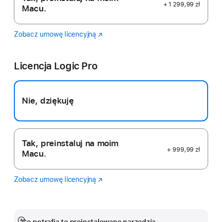
+ 1 299,99 zł
Macu.
Zobacz umowę licencyjną
Final
(Otwiera
Cut
się
Pro
w nowym
Licencja Logic Pro
oknie)
Nie, dziękuję
Tak, preinstaluj na moim
+ 999,99 zł
Macu.
Zobacz umowę licencyjną
Logic
(Otwiera
Pro
się
w nowym
oknie)
Co potrafią te preinstalowane narzędzia