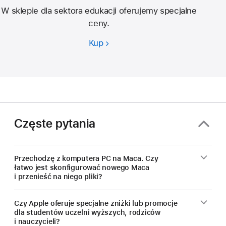
W sklepie dla sektora edukacji oferujemy specjalne
ceny.
Kup
Uczysz
się
czy
nauczasz,
oszczędzasz
na
nowym
Częste pytania
Macu.
Przechodzę z komputera PC na Maca. Czy
łatwo jest skonfigurować nowego Maca
i przenieść na niego pliki?
Czy Apple oferuje specjalne zniżki lub promocje
dla studentów uczelni wyższych, rodziców
i nauczycieli?