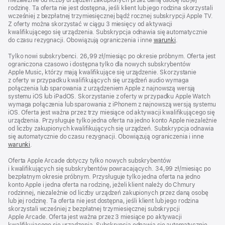
rodzinę. Ta oferta nie jest dostępna, jeśli klient lub jego rodzina skorzystali
wcześniej z bezpłatnej trzymiesięcznej bądź rocznej subskrypcji Apple TV.
Z oferty można skorzystać w ciągu 3 miesięcy od aktywacji
kwalifikującego się urządzenia. Subskrypcja odnawia się automatycznie
do czasu rezygnacji. Obowiązują ograniczenia i inne
warunki
.
Tylko nowi subskrybenci. 26,99 zł/miesiąc po okresie próbnym. Oferta jest
ograniczona czasowo i dostępna tylko dla nowych subskrybentów
Apple Music, którzy mają kwalifikujące się urządzenie. Skorzystanie
z oferty w przypadku kwalifikujących się urządzeń audio wymaga
połączenia lub sparowania z urządzeniem Apple z najnowszą wersją
systemu iOS lub iPadOS. Skorzystanie z oferty w przypadku Apple Watch
wymaga połączenia lub sparowania z iPhonem z najnowszą wersją systemu
iOS. Oferta jest ważna przez trzy miesiące od aktywacji kwalifikującego się
urządzenia. Przysługuje tylko jedna oferta na jedno konto Apple niezależnie
od liczby zakupionych kwalifikujących się urządzeń. Subskrypcja odnawia
się automatycznie do czasu rezygnacji. Obowiązują ograniczenia i inne
warunki
.
Oferta Apple Arcade dotyczy tylko nowych subskrybentów
i kwalifikujących się subskrybentów powracających. 34,99 z ł / m i e s i ą c po
bezpłatnym okresie próbnym. Przysługuje tylko jedna oferta na jedno
konto Apple i jedna oferta na rodzinę, jeżeli klient należy do Chmury
rodzinnej, niezależnie od liczby urządzeń zakupionych przez daną osobę
lub jej rodzinę. Ta oferta nie jest dostępna, jeśli klient lub jego rodzina
skorzystali wcześniej z bezpłatnej trzymiesięcznej subskrypcji
Apple Arcade. Oferta jest ważna przez 3 miesiące po aktywacji
kwalifikującego się urządzenia. Subskrypcja odnawia się automatycznie