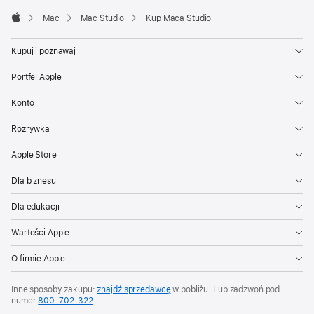
Mac
Mac Studio
Kup Maca Studio
Apple
Kupuj i poznawaj
Portfel Apple
Konto
Rozrywka
Apple Store
Dla biznesu
Dla edukacji
Wartości Apple
O firmie Apple
Inne sposoby zakupu:
znajdź sprzedawcę
w pobliżu. Lub zadzwoń pod
numer
800‑702‑322
.