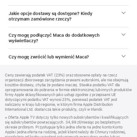
Jakie opcje dostawy są dostępne? Kiedy
otrzymam zamówione rzeczy?
Czy mogę podłączyć Maca do dodatkowych
wyświetlaczy?
Czy mogę zwrócić lub wymienić Maca?
Stopka
przypisy
Ceny zawierają podatek VAT (23%) oraz stosowne opłaty na rzecz
organizacji zbiorowego zarządzania prawami autorskimi, ale nie obejmują
kosztów dostawy, chyba że podano inaczej. Stawka podatku VAT dla
oprogramowania do pobrania w formie elektronicznej lub innych produktów
firmy Apple sklasyfikowanych jako usługi zgodnie z przepisami UE
dotyczącymi podatku VAT wynosi 23%, ponieważ podatek VAT jest
naliczany w kraju lub regionie, w którym firma Apple Distribution
International Ltd. dostarcza takie produkty, czyli w Irlandii.
Przypis
※ Oferta Apple TV dotyczy tylko nowych subskrybentów i kwalifikujących
się subskrybentów powracających. 34,99 zł/miesiąc po bezpłatnym
okresie próbnym. Przysługuje tylko jedna oferta na jedno konto Konto
Apple i jedna oferta na rodzinę, jeżeli klient należy do Chmury rodzinnej,
niezależnie od liczby urządzeń zakupionych przez daną osobę lub jej