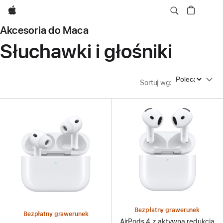
Apple
Akcesoria do Maca
Słuchawki i głośniki
Sortuj wg
Sortuj wg
:
Bezpłatny grawerunek
Bezpłatny grawerunek
AirPods 4 z aktywną redukcją