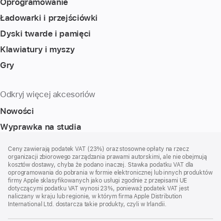
Oprogramowanie
Ładowarki i przejściówki
Dyski twarde i pamięci
Klawiatury i myszy
Gry
Odkryj więcej akcesoriów
Nowości
Wyprawka na studia
Stopka
przypisy
Ceny zawierają podatek VAT (23%) oraz stosowne opłaty na rzecz
organizacji zbiorowego zarządzania prawami autorskimi, ale nie obejmują
kosztów dostawy, chyba że podano inaczej. Stawka podatku VAT dla
oprogramowania do pobrania w formie elektronicznej lub innych produktów
firmy Apple sklasyfikowanych jako usługi zgodnie z przepisami UE
dotyczącymi podatku VAT wynosi 23%, ponieważ podatek VAT jest
naliczany w kraju lub regionie, w którym firma Apple Distribution
International Ltd. dostarcza takie produkty, czyli w Irlandii.