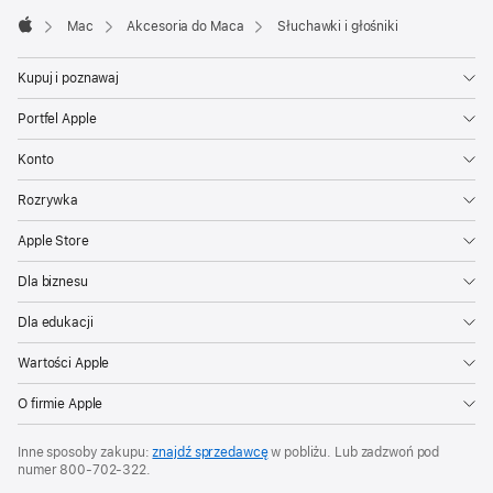
Mac
Akcesoria do Maca
Słuchawki i głośniki
Apple
Kupuj i poznawaj
Portfel Apple
Konto
Rozrywka
Apple Store
Dla biznesu
Dla edukacji
Wartości Apple
O firmie Apple
Inne sposoby zakupu:
znajdź sprzedawcę
w pobliżu. Lub zadzwoń pod
numer
800‑702‑322
.