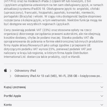
(A17 Pro) oraz na modelach iPada z czipem M1 lub nowszym, z Siri
i językiem urządzenia ustawionym na ten sam obsługiwany język, w ramach
aktualizacji systemu iPadOS 18. Obsługiwane języki to: angielski, chiński
(uproszczony), francuski, hiszpański, japoński, koreański, niemiecki,
portugalski (Brazylia) i włoski. W ciągu roku dostępność będzie stopniowo
rozszerzana o kolejne języki, w tym wietnamski. Niektóre funkcje mogą nie
być dostępne we wszystkich regionach i językach.
Ceny zawierają podatek VAT (23%) oraz stosowne opłaty na rzecz
organizacji zbiorowego zarządzania prawami autorskimi, ale nie obejmują
kosztów dostawy, chyba że podano inaczej. Stawka podatku VAT dla
oprogramowania do pobrania w formie elektronicznej lub innych produktów
firmy Apple sklasyfikowanych jako usługi zgodnie z przepisami UE
dotyczącymi podatku VAT wynosi 23%, ponieważ podatek VAT jest
naliczany w kraju lub regionie, w którym firma Apple Distribution
International Ltd. dostarcza takie produkty, czyli w Irlandii.
Odnowiony iPad
Apple
Odnowiony iPad Air 13 cali (M3), Wi-Fi, 256 GB – księżycowa poświata
Kupuj i poznawaj
Portfel Apple
Konto