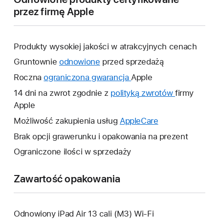
przez firmę Apple
Produkty wysokiej jakości w atrakcyjnych cenach
Gruntownie
odnowione
przed sprzedażą
Roczna
ograniczona gwarancja
To
Apple
łącze
14 dni na zwrot zgodnie z
polityką zwrotów
To
firmy
otworzy
Apple
łącze
nowe
otworzy
Możliwość zakupienia usług
AppleCare
To
okno.
nowe
łącze
Brak opcji grawerunku i opakowania na prezent
okno.
otworzy
Ograniczone ilości w sprzedaży
nowe
okno.
Zawartość opakowania
Odnowiony iPad Air 13 cali (M3) Wi‑Fi