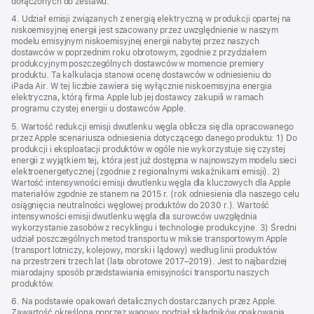
dołączonych do zestawu.
4. Udział emisji związanych z energią elektryczną w produkcji opartej na
niskoemisyjnej energii jest szacowany przez uwzględnienie w naszym
modelu emisyjnym niskoemisyjnej energii nabytej przez naszych
dostawców w poprzednim roku obrotowym, zgodnie z przydziałem
produkcyjnym poszczególnych dostawców w momencie premiery
produktu. Ta kalkulacja stanowi ocenę dostawców w odniesieniu do
iPada Air. W tej liczbie zawiera się wyłącznie niskoemisyjna energia
elektryczna, którą firma Apple lub jej dostawcy zakupili w ramach
programu czystej energii u dostawców Apple.
5. Wartość redukcji emisji dwutlenku węgla oblicza się dla opracowanego
przez Apple scenariusza odniesienia dotyczącego danego produktu: 1) Do
produkcji i eksploatacji produktów w ogóle nie wykorzystuje się czystej
energii z wyjątkiem tej, która jest już dostępna w najnowszym modelu sieci
elektroenergetycznej (zgodnie z regionalnymi wskaźnikami emisji). 2)
Wartość intensywności emisji dwutlenku węgla dla kluczowych dla Apple
materiałów zgodnie ze stanem na 2015 r. (rok odniesienia dla naszego celu
osiągnięcia neutralności węglowej produktów do 2030 r.). Wartość
intensywności emisji dwutlenku węgla dla surowców uwzględnia
wykorzystanie zasobów z recyklingu i technologie produkcyjne. 3) Średni
udział poszczególnych metod transportu w miksie transportowym Apple
(transport lotniczy, kolejowy, morski i lądowy) według linii produktów
na przestrzeni trzech lat (lata obrotowe 2017–2019). Jest to najbardziej
miarodajny sposób przedstawiania emisyjności transportu naszych
produktów.
6. Na podstawie opakowań detalicznych dostarczanych przez Apple.
Zawartość określona poprzez wagowy podział składników opakowania