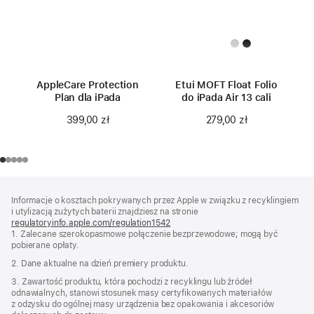
AppleCare Protection
Etui MOFT Float Folio
Plan dla iPada
do iPada Air 13 cali
399,00 zł
279,00 zł
Stopka
przypisy
Informacje o kosztach pokrywanych przez Apple w związku z recyklingiem
i utylizacją zużytych baterii znajdziesz na stronie
regulatoryinfo.apple.com/regulation1542
(otwiera
1. Zalecane szerokopasmowe połączenie bezprzewodowe; mogą być
się
pobierane opłaty.
w nowym
oknie)
2. Dane aktualne na dzień premiery produktu.
3. Zawartość produktu, która pochodzi z recyklingu lub źródeł
odnawialnych, stanowi stosunek masy certyfikowanych materiałów
z odzysku do ogólnej masy urządzenia bez opakowania i akcesoriów