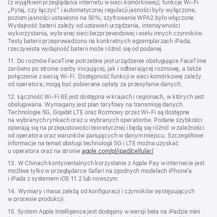
(z wyjątkiem przeglądania internetu w sieci komórkowej); funkcje Wi‑Fi
„Pytaj, czy łączyć” i automatycznej regulacji jasności były wyłączone;
poziom jasności ustawiono na 50%; szyfrowanie WPA2 było włączone.
Wydajność baterii zależy od ustawień urządzenia, intensywności
wykorzystania, wybranej sieci bezprzewodowej i wielu innych czynników.
Testy baterii przeprowadzono na konkretnych egzemplarzach iPada;
rzeczywista wydajność baterii może różnić się od podanej.
11. Do rozmów FaceTime potrzebne jest urządzenie obsługujące FaceTime
zarówno po stronie osoby inicjującej, jak i odbierającej rozmowę, a także
połączenie z siecią Wi‑Fi. Dostępność funkcji w sieci komórkowej zależy
od operatora; mogą być pobierane opłaty za przesyłanie danych.
12. Łączność Wi‑Fi 6E jest dostępna w krajach i regionach, w których jest
obsługiwana. Wymagany jest plan taryfowy na transmisję danych.
Technologie 5G, Gigabit LTE oraz Rozmowy przez Wi-Fi są dostępne
na wybranych rynkach oraz u wybranych operatorów. Podane szybkości
opierają się na przepustowości teoretycznej i będą się różnić w zależności
od operatora oraz warunków panujących w danym miejscu. Szczegółowe
informacje na temat obsługi technologii 5G i LTE można uzyskać
u operatora oraz na stronie
apple.com/pl/ipad/cellular/
.
13. W Chinach kontynentalnych korzystanie z Apple Pay w internecie jest
możliwe tylko w przeglądarce Safari na zgodnych modelach iPhone’a
i iPada z systemem iOS 11.2 lub nowszym.
14. Wymiary i masa zależą od konfiguracji i czynników występujących
w procesie produkcji.
15. System Apple Intelligence jest dostępny w wersji beta na iPadzie mini