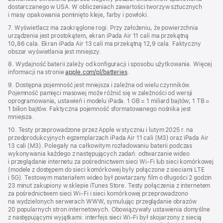
dostarczanego w USA. W obliczeniach zawartości tworzyw sztucznych
i masy opakowania pominięto kleje, farby i powłoki.
7. Wyświetlacz ma zaokrąglone rogi. Przy założeniu, że powierzchnia
urządzenia jest prostokątem, ekran iPada Air 11 cali ma przekątną
10,86 cala. Ekran iPada Air 13 cali ma przekątną 12,9 cala. Faktyczny
obszar wyświetlania jest mniejszy.
8. Wydajność baterii zależy od konfiguracji i sposobu użytkowania. Więcej
informacji na stronie
apple.com/pl/batteries
.
9. Dostępna pojemność jest mniejsza i zależna od wielu czynników.
Pojemność pamięci masowej może różnić się w zależności od wersji
oprogramowania, ustawień i modelu iPada. 1 GB = 1 miliard bajtów; 1 TB =
1 bilion bajtów. Faktyczna pojemność sformatowanego nośnika jest
mniejsza.
10. Testy przeprowadzone przez Apple w styczniu i lutym 2025 r. na
przedprodukcyjnych egzemplarzach iPada Air 11 cali (M3) oraz iPada Air
13 cali (M3). Polegały na całkowitym rozładowaniu baterii podczas
wykonywania każdego z następujących zadań: odtwarzanie wideo
i przeglądanie internetu za pośrednictwem sieci Wi‑Fi lub sieci komórkowej
(modele z dostępem do sieci komórkowej były połączone z sieciami LTE
i 5G). Testowym materiałem wideo był powtarzany film o długości 2 godzin
23 minut zakupiony w sklepie iTunes Store. Testy połączenia z internetem
za pośrednictwem sieci Wi‑Fi i sieci komórkowej przeprowadzono
na wydzielonych serwerach WWW, symulując przeglądanie obrazów
20 popularnych stron internetowych. Obowiązywały ustawienia domyślne
z następującymi wyjątkami: interfejs sieci Wi‑Fi był skojarzony z siecią