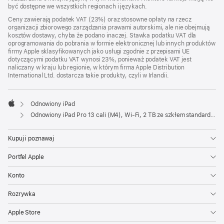
być dostępne we wszystkich regionach i językach.
Ceny zawierają podatek VAT (23%) oraz stosowne opłaty na rzecz
organizacji zbiorowego zarządzania prawami autorskimi, ale nie obejmują
kosztów dostawy, chyba że podano inaczej. Stawka podatku VAT dla
oprogramowania do pobrania w formie elektronicznej lub innych produktów
firmy Apple sklasyfikowanych jako usługi zgodnie z przepisami UE
dotyczącymi podatku VAT wynosi 23%, ponieważ podatek VAT jest
naliczany w kraju lub regionie, w którym firma Apple Distribution
International Ltd. dostarcza takie produkty, czyli w Irlandii.
Odnowiony iPad
Apple
Odnowiony iPad Pro 13 cali (M4), Wi‑Fi, 2 TB ze szkłem standardowym – gwiezdna czerń
Kupuj i poznawaj
Portfel Apple
Konto
Rozrywka
Apple Store