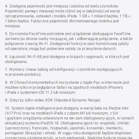
4. Dostępna pojemność jest mniejsza i zależna od wielu czynników.
Pojemność pamięci masowej może różnić się w zależności od wersji
oprogramowania, ustawień i modelu iPada. 1 GB = 1 miliard bajtów; 1 TB =
1 bilion bajtów. Faktyczna pojemność sformatowanego nośnika jest
mniejsza.
5. Do rozmów FaceTime potrzebne jest urządzenie obsługujące FaceTime
zarówno po stronie osoby inicjującej, jak i odbierającej połączenie, a także
połączenie z siecią Wi‑Fi. Dostępność funkcji w sieci komórkowej zależy
od operatora; mogą być pobierane opłaty za przesyłanie danych.
6. Łączność Wi‑Fi 6E jest dostępna w krajach i regionach, w których jest
obsługiwana.
7. Wymiary i masa zależą od konfiguracji i czynników występujących
w procesie produkcji.
8. W Chinach kontynentalnych korzystanie z Apple Pay w internecie jest
możliwe tylko w przeglądarce Safari na zgodnych modelach iPhone’a
i iPada z systemem iOS 11.2 lub nowszym.
9. Dotyczy tylko wideo SDR (Standard Dynamic Range).
10. System Apple Intelligence jest dostępny w wersji beta na iPadzie mini
(A17 Pro) oraz na modelach iPada z czipem M1 lub nowszym, z Siri
i językiem urządzenia ustawionym na ten sam obsługiwany język, w ramach
aktualizacji systemu iPadOS 18. Obsługiwane języki to: angielski, chiński
(uproszczony), francuski, hiszpański, japoński, koreański, niemiecki,
portugalski (Brazylia) i włoski. W ciągu roku dostępność będzie stopniowo
rozszerzana o kolejne języki, w tym wietnamski. Niektóre funkcje mogą nie