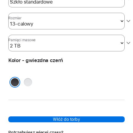
Rozmiar
Pamięci masowe
Kolor - gwiezdna czerń
srebrny
gwiezdna czerń
Włóż do torby
Potrzebujesz więcej czasu?