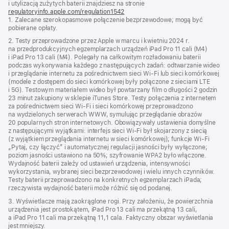
i utylizacją zużytych baterii znajdziesz na stronie
regulatoryinfo.apple.com/regulation1542
(otwiera
1. Zalecane szerokopasmowe połączenie bezprzewodowe; mogą być
się
pobierane opłaty.
w nowym
oknie)
2. Testy przeprowadzone przez Apple w marcu i kwietniu 2024 r.
na przedprodukcyjnych egzemplarzach urządzeń iPad Pro 11 cali (M4)
i iPad Pro 13 cali (M4). Polegały na całkowitym rozładowaniu baterii
podczas wykonywania każdego z następujących zadań: odtwarzanie wideo
i przeglądanie internetu za pośrednictwem sieci Wi‑Fi lub sieci komórkowej
(modele z dostępem do sieci komórkowej były połączone z sieciami LTE
i 5G). Testowym materiałem wideo był powtarzany film o długości 2 godzin
23 minut zakupiony w sklepie iTunes Store. Testy połączenia z internetem
za pośrednictwem sieci Wi‑Fi i sieci komórkowej przeprowadzono
na wydzielonych serwerach WWW, symulując przeglądanie obrazów
20 popularnych stron internetowych. Obowiązywały ustawienia domyślne
z następującymi wyjątkami: interfejs sieci Wi‑Fi był skojarzony z siecią
(z wyjątkiem przeglądania internetu w sieci komórkowej); funkcje Wi‑Fi
„Pytaj, czy łączyć” i automatycznej regulacji jasności były wyłączone;
poziom jasności ustawiono na 50%; szyfrowanie WPA2 było włączone.
Wydajność baterii zależy od ustawień urządzenia, intensywności
wykorzystania, wybranej sieci bezprzewodowej i wielu innych czynników.
Testy baterii przeprowadzono na konkretnych egzemplarzach iPada;
rzeczywista wydajność baterii może różnić się od podanej.
3. Wyświetlacze mają zaokrąglone rogi. Przy założeniu, że powierzchnia
urządzenia jest prostokątem, iPad Pro 13 cali ma przekątną 13 cali,
a iPad Pro 11 cali ma przekątną 11,1 cala. Faktyczny obszar wyświetlania
jest mniejszy.