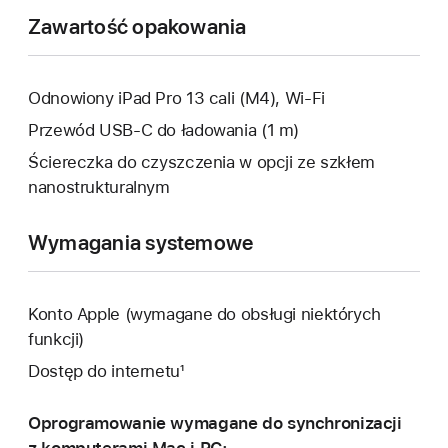
okno.
Zawartość opakowania
Odnowiony iPad Pro 13 cali (M4), Wi-Fi
Przewód USB‑C do ładowania (1 m)
Ściereczka do czyszczenia w opcji ze szkłem
nanostrukturalnym
Wymagania systemowe
Konto Apple (wymagane do obsługi niektórych
funkcji)
Dostęp do internetu¹
Oprogramowanie wymagane do synchronizacji
z komputerami Mac i PC: