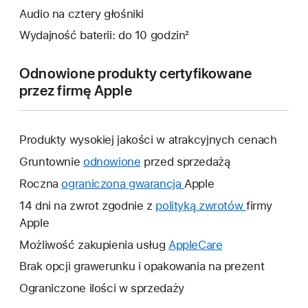
Audio na cztery głośniki
Wydajność baterii: do 10 godzin²
Odnowione produkty certyfikowane
przez firmę Apple
Produkty wysokiej jakości w atrakcyjnych cenach
Gruntownie
odnowione
przed sprzedażą
Roczna
ograniczona gwarancja
To
Apple
łącze
14 dni na zwrot zgodnie z
polityką zwrotów
To
firmy
otworzy
Apple
łącze
nowe
otworzy
Możliwość zakupienia usług
AppleCare
To
okno.
nowe
łącze
Brak opcji grawerunku i opakowania na prezent
okno.
otworzy
Ograniczone ilości w sprzedaży
nowe