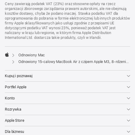
Ceny zawierają podatek VAT (23%) oraz stosowne opłaty na rzecz
organizacji zbiorowego zarządzania prawami autorskimi, ale nie obejmują
kosztów dostawy, chyba że podano inaczej. Stawka podatku VAT dla
oprogramowania do pobrania w formie elektronicznej lub innych produktów
firmy Apple sklasyfikowanych jako usługi zgodnie z przepisami UE
dotyczącymi podatku VAT wynosi 23%, ponieważ podatek VAT jest
naliczany w kraju lub regionie, w którym firma Apple Distribution
International Ltd. dostarcza takie produkty, czyli w Irlandii.
Odnowiony Mac
Apple
Odnowiony 15-calowy MacBook Air z czipem Apple M3, 8‑rdzeniowym CPU i 10‑rdzeniowym GPU – księżycowa poświata
Kupuj i poznawaj
Portfel Apple
Konto
Rozrywka
Apple Store
Dla biznesu