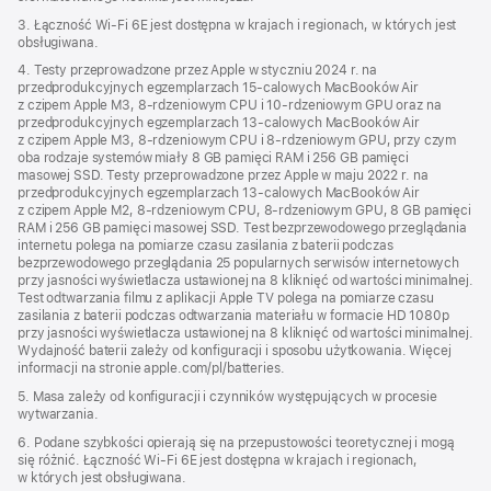
3. Łączność Wi‑Fi 6E jest dostępna w krajach i regionach, w których jest
obsługiwana.
4. Testy przeprowadzone przez Apple w styczniu 2024 r. na
przedprodukcyjnych egzemplarzach 15‑calowych MacBooków Air
z czipem Apple M3, 8‑rdzeniowym CPU i 10‑rdzeniowym GPU oraz na
przedprodukcyjnych egzemplarzach 13‑calowych MacBooków Air
z czipem Apple M3, 8‑rdzeniowym CPU i 8‑rdzeniowym GPU, przy czym
oba rodzaje systemów miały 8 GB pamięci RAM i 256 GB pamięci
masowej SSD. Testy przeprowadzone przez Apple w maju 2022 r. na
przedprodukcyjnych egzemplarzach 13‑calowych MacBooków Air
z czipem Apple M2, 8‑rdzeniowym CPU, 8‑rdzeniowym GPU, 8 GB pamięci
RAM i 256 GB pamięci masowej SSD. Test bezprzewodowego przeglądania
internetu polega na pomiarze czasu zasilania z baterii podczas
bezprzewodowego przeglądania 25 popularnych serwisów internetowych
przy jasności wyświetlacza ustawionej na 8 kliknięć od wartości minimalnej.
Test odtwarzania filmu z aplikacji Apple TV polega na pomiarze czasu
zasilania z baterii podczas odtwarzania materiału w formacie HD 1080p
przy jasności wyświetlacza ustawionej na 8 kliknięć od wartości minimalnej.
Wydajność baterii zależy od konfiguracji i sposobu użytkowania. Więcej
informacji na stronie apple.com/pl/batteries.
5. Masa zależy od konfiguracji i czynników występujących w procesie
wytwarzania.
6. Podane szybkości opierają się na przepustowości teoretycznej i mogą
się różnić. Łączność Wi‑Fi 6E jest dostępna w krajach i regionach,
w których jest obsługiwana.