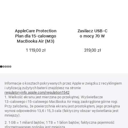
AppleCare Protection
Zasilacz USB‑C
Plan dla 15‑calowego
o mocy 70 W
MacBooka Air (M3)
319,00 zł
1 119,00 zł
Stopka
przypisy
Informacje o kosztach pokrywanych przez Apple w związku z recyklingiem
i utylizacją zużytych baterii znajdziesz na stronie
regulatoryinfo.apple.com/regulation1542
(otwiera
1. Wielkość ekranu jest mierzona po przekątnej. Wyświetlacze
się
13‑calowego i 15‑calowego MacBooka Air mają zaokrąglone górne rogi.
w nowym
Przy założeniu, że powierzchnia ekranu jest prostokątem, jego przekątna
oknie)
wynosi odpowiednio 13,6 i 15,3 cala (faktyczny obszar wyświetlania jest
mniejszy).
2. 1 GB = 1 miliard bajtów; 1 TB = 1 bilion bajtów; faktyczna pojemność
sformatowanego nośnika jest mniejsza.