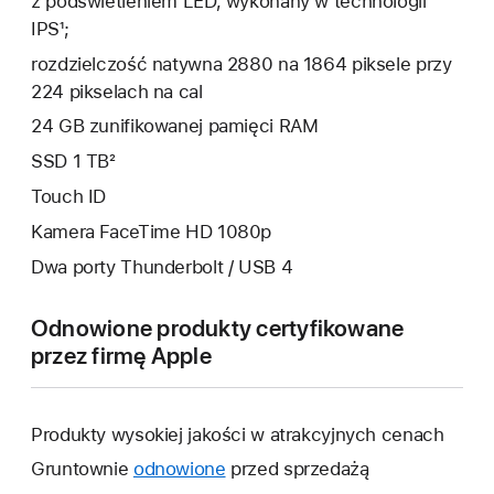
z podświetleniem LED, wykonany w technologii
IPS¹;
rozdzielczość natywna 2880 na 1864 piksele przy
224 pikselach na cal
24 GB zunifikowanej pamięci RAM
SSD 1 TB²
Touch ID
Kamera FaceTime HD 1080p
Dwa porty Thunderbolt / USB 4
Odnowione produkty certyfikowane
przez firmę Apple
Produkty wysokiej jakości w atrakcyjnych cenach
Gruntownie
odnowione
przed sprzedażą