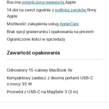
Roczna
ograniczona gwarancja
To
Apple
łącze
14 dni na zwrot zgodnie z
polityką zwrotów
To
firmy
otworzy
Apple
łącze
nowe
otworzy
Możliwość zakupienia usług
AppleCare
To
okno.
nowe
łącze
Brak opcji grawerunku i opakowania na prezent
okno.
otworzy
Ograniczone ilości w sprzedaży
nowe
okno.
Zawartość opakowania
Odnowiony 15-calowy MacBook Air
Kompaktowy zasilacz z dwoma portami USB‑C
o mocy 35 W
Przewód z USB‑C na MagSafe 3 (2 m)