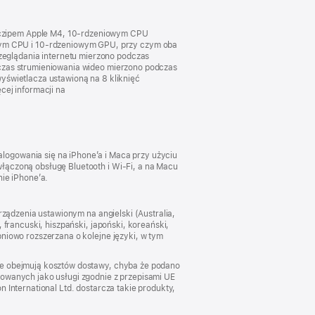
 czipem Apple M4, 10‑rdzeniowym CPU
ym CPU i 10‑rdzeniowym GPU, przy czym oba
eglądania internetu mierzono podczas
dczas strumieniowania wideo mierzono podczas
yświetlacza ustawioną na 8 kliknięć
cej informacji na
logowania się na iPhone’a i Maca przy użyciu
łączoną obsługę Bluetooth i Wi‑Fi, a na Macu
nie iPhone’a.
rządzenia ustawionym na angielski (Australia,
 francuski, hiszpański, japoński, koreański,
niowo rozszerzana o kolejne języki, w tym
nie obejmują kosztów dostawy, chyba że podano
kowanych jako usługi zgodnie z przepisami UE
 International Ltd. dostarcza takie produkty,