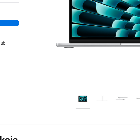
lub
kcie