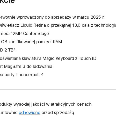
erwotnie wprowadzony do sprzedaży w marcu 2025 r.
świetlacz Liquid Retina o przekątnej 13,6 cala z technologi
mera 12MP Center Stage
 GB zunifikowanej pamięci RAM
D 2 TB²
dświetlana klawiatura Magic Keyboard z Touch ID
rt MagSafe 3 do ładowania
a porty Thunderbolt 4
odukty wysokiej jakości w atrakcyjnych cenach
untownie
odnowione
przed sprzedażą