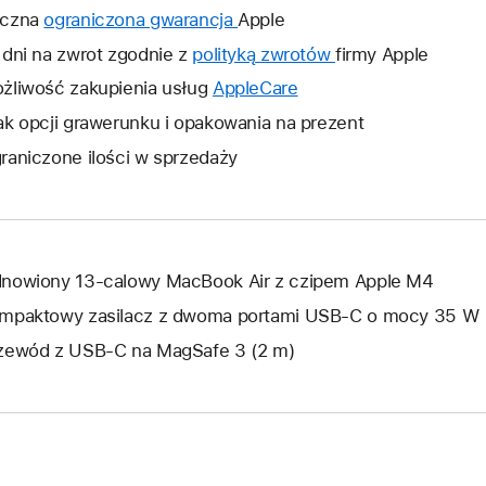
czna
ograniczona gwarancja
To
Apple
łącze
 dni na zwrot zgodnie z
polityką zwrotów
To
firmy Apple
otworzy
łącze
żliwość zakupienia usług
AppleCare
To
nowe
otworzy
łącze
ak opcji grawerunku i opakowania na prezent
okno.
nowe
otworzy
raniczone ilości w sprzedaży
okno.
nowe
okno.
nowiony 13‑calowy MacBook Air z czipem Apple M4
mpaktowy zasilacz z dwoma portami USB‑C o mocy 35 W
zewód z USB‑C na MagSafe 3 (2 m)