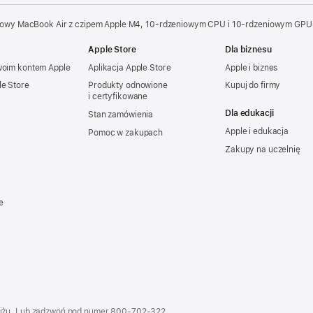
owy MacBook Air z czipem Apple M4, 10‑rdzeniowym CPU i 10‑rdzeniowym GPU 
Apple Store
Dla biznesu
woim kontem Apple
Aplikacja Apple Store
Apple i biznes
le Store
Produkty odnowione
Kupuj do firmy
i certyfikowane
Dla edukacji
Stan zamówienia
Apple i edukacja
Pomoc w zakupach
Zakupy na uczelnię
e
iżu. Lub zadzwoń pod numer
800‑702‑322
.