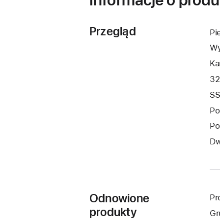
Przegląd
Pi
Wy
Ka
32
SS
Po
Po
Dw
Odnowione
Pr
produkty
Gr