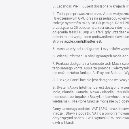
3. Łączność Wi‑Fi 6E jest dostępna w krajach i 
4. Testy przeprowadzone przez Apple w styczn
i 8‑rdzeniowym GPU oraz na przedprodukcyjny
rodzaje systemów miały 16 GB pamięci RAM i 2
przeglądania 25 popularnych serwisów internet
oglądania treści 1080p w Safari, gdy urządzeni
od minimum i wyłączone podświetlenie klawiatury
stronie
apple.com/pl/batteries/
.
5. Masa zależy od konfiguracji i czynników wys
6. Więcej informacji o obsługiwanych modelach
7. Funkcja dostępna na komputerach Mac z czip
tego samego konta Apple za pomocą uwierzytelni
nie może działać funkcja AirPlay ani Sidecar. W
8. Funkcja FaceTime nie jest dostępna we wszyst
9. System Apple Intelligence jest dostępny w we
Indie, Irlandia, Kanada, Nowa Zelandia, Republi
niemiecki, portugalski (Brazylia) lub włoski, 
wietnamski. Niektóre funkcje mogą nie być dost
Ceny zawierają podatek VAT (23%) oraz stosown
inaczej. Stawka podatku VAT dla oprogramowania
dotyczącymi podatku VAT wynosi 23%, ponieważ po
czyli w Irlandii.