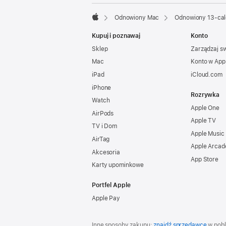
Odnowiony Mac
Odnowiony 13-cal
Apple
Kupuj i poznawaj
Konto
Sklep
Zarządzaj s
Mac
Konto w App
iPad
iCloud.com
iPhone
Rozrywka
Watch
Apple One
AirPods
Apple TV
TV i Dom
Apple Music
AirTag
Apple Arcad
Akcesoria
App Store
Karty upominkowe
Portfel Apple
Apple Pay
Inne sposoby zakupu:
znajdź sprzedawcę
w pobl