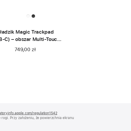
ładzik Magic Trackpad
B‑C) – obszar Multi-Touch
w czerni
749,00 zł
atoryinfo.apple.com/regulation1542
(otwiera
rogi. Przy założeniu, że powierzchnia ekranu
się
w nowym
oknie)