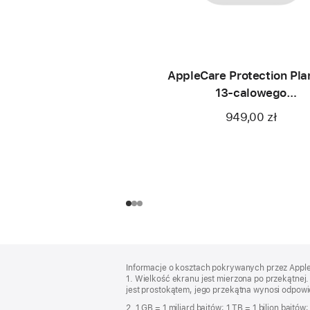
AppleCare Protection Pla
13‑calowego
MacBooka Air (M4)
949,00 zł
Stopka
przypisy
Informacje o kosztach pokrywanych przez Apple w
1. Wielkość ekranu jest mierzona po przekątne
jest prostokątem, jego przekątna wynosi odpowie
2. 1 GB = 1 miliard bajtów; 1 TB = 1 bilion bajt