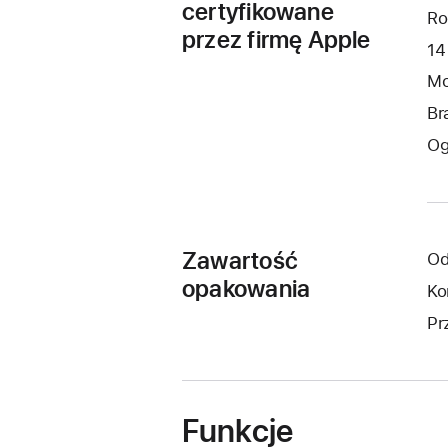
certyfikowane
Ro
przez firmę Apple
14
Mo
Br
Og
Zawartość
Od
opakowania
Ko
Pr
Funkcje