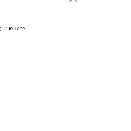
ą True Tone¹