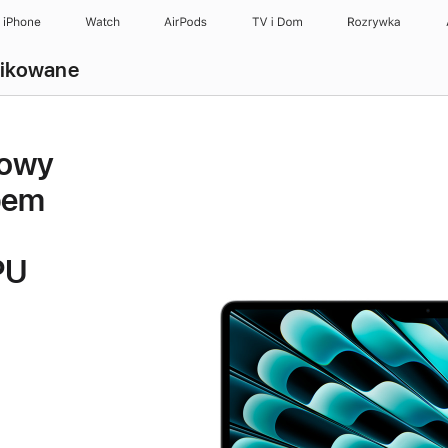
iPhone
Watch
AirPods
TV i Dom
Rozrywka
fikowane
lowy
pem
PU