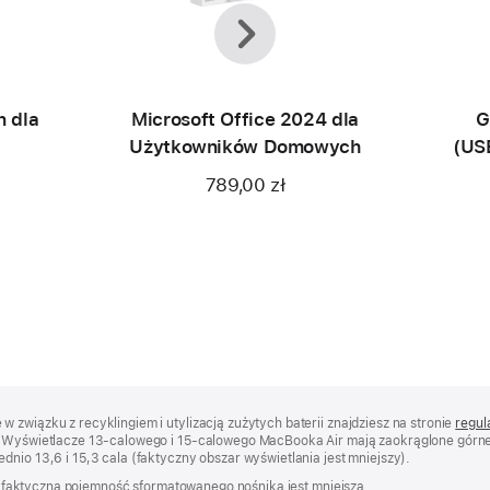
Wstecz
Dalej
n dla
Microsoft Office 2024 dla
G
Użytkowników Domowych
(US
789,00 zł
 związku z recyklingiem i utylizacją zużytych baterii znajdziesz na stronie
regul
j. Wyświetlacze 13‑calowego i 15‑calowego MacBooka Air mają zaokrąglone górne 
dnio 13,6 i 15,3 cala (faktyczny obszar wyświetlania jest mniejszy).
ów; faktyczna pojemność sformatowanego nośnika jest mniejsza.