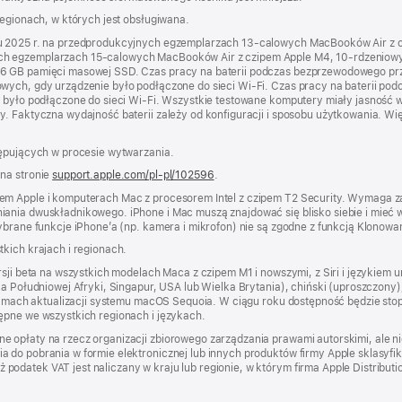
regionach, w których jest obsługiwana.
iu 2025 r. na przedprodukcyjnych egzemplarzach 13‑calowych MacBooków Air z
ch egzemplarzach 15‑calowych MacBooków Air z czipem Apple M4, 10‑rdzeniow
56 GB pamięci masowej SSD. Czas pracy na baterii podczas bezprzewodowego prz
owych, gdy urządzenie było podłączone do sieci Wi‑Fi. Czas pracy na baterii po
e było podłączone do sieci Wi‑Fi. Wszystkie testowane komputery miały jasność w
. Faktyczna wydajność baterii zależy od konfiguracji i sposobu użytkowania. Wię
tępujących w procesie wytwarzania.
 na stronie
support.apple.com/pl-pl/102596
.
em Apple i komputerach Mac z procesorem Intel z czipem T2 Security. Wymaga za
ania dwuskładnikowego. iPhone i Mac muszą znajdować się blisko siebie i mieć w
ybrane funkcje iPhone’a (np. kamera i mikrofon) nie są zgodne z funkcją Klonowa
kich krajach i regionach.
rsji beta na wszystkich modelach Maca z czipem M1 i nowszymi, z Siri i językiem u
ka Południowej Afryki, Singapur, USA lub Wielka Brytania), chiński (uproszczony),
w ramach aktualizacji systemu macOS Sequoia. W ciągu roku dostępność będzie stop
ępne we wszystkich regionach i językach.
e opłaty na rzecz organizacji zbiorowego zarządzania prawami autorskimi, ale 
 do pobrania w formie elektronicznej lub innych produktów firmy Apple sklasyfi
datek VAT jest naliczany w kraju lub regionie, w którym firma Apple Distribution