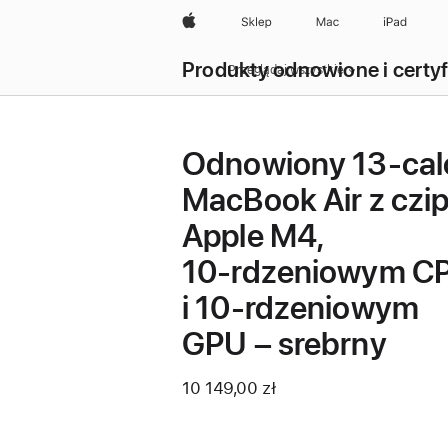
Apple
Sklep
Mac
iPad
Produkty odnowione i certy
Przeglądaj wszystkie
Odnowiony 13-ca
MacBook Air z czi
Apple M4,
10‑rdzeniowym C
i 10‑rdzeniowym
GPU – srebrny
10 149,00 zł