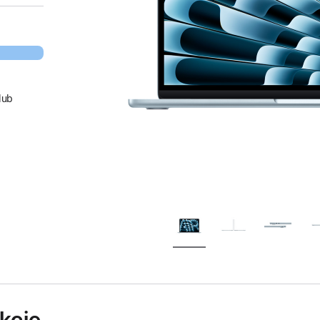
lub
kcie