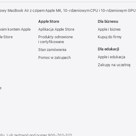
owy MacBook Air z czipem Apple M4, 10‑rdzeniowym CPU i 10‑rdzeniowym GPU 
Apple Store
Dla biznesu
woim kontem Apple
Aplikacja Apple Store
Apple i biznes
le Store
Produkty odnowione
Kupuj do firmy
i certyfikowane
Dla edukacji
Stan zamówienia
Apple i edukacja
Pomoc w zakupach
Zakupy na uczelnię
e
iżu. Lub zadzwoń pod numer
800‑702‑322
.