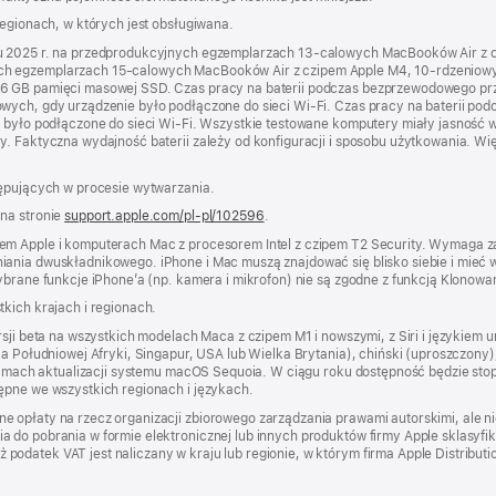
regionach, w których jest obsługiwana.
iu 2025 r. na przedprodukcyjnych egzemplarzach 13‑calowych MacBooków Air z
ch egzemplarzach 15‑calowych MacBooków Air z czipem Apple M4, 10‑rdzeniow
56 GB pamięci masowej SSD. Czas pracy na baterii podczas bezprzewodowego prz
owych, gdy urządzenie było podłączone do sieci Wi‑Fi. Czas pracy na baterii po
e było podłączone do sieci Wi‑Fi. Wszystkie testowane komputery miały jasność w
. Faktyczna wydajność baterii zależy od konfiguracji i sposobu użytkowania. Wię
tępujących w procesie wytwarzania.
 na stronie
support.apple.com/pl-pl/102596
.
em Apple i komputerach Mac z procesorem Intel z czipem T2 Security. Wymaga za
ania dwuskładnikowego. iPhone i Mac muszą znajdować się blisko siebie i mieć w
ybrane funkcje iPhone’a (np. kamera i mikrofon) nie są zgodne z funkcją Klonowa
kich krajach i regionach.
rsji beta na wszystkich modelach Maca z czipem M1 i nowszymi, z Siri i językiem u
ka Południowej Afryki, Singapur, USA lub Wielka Brytania), chiński (uproszczony),
w ramach aktualizacji systemu macOS Sequoia. W ciągu roku dostępność będzie stop
ępne we wszystkich regionach i językach.
e opłaty na rzecz organizacji zbiorowego zarządzania prawami autorskimi, ale 
 do pobrania w formie elektronicznej lub innych produktów firmy Apple sklasyfi
datek VAT jest naliczany w kraju lub regionie, w którym firma Apple Distribution