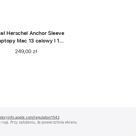
rał Herschel Anchor Sleeve
aptopy Mac 13 calowy I 14
calowy
249,00 zł
atoryinfo.apple.com/regulation1542
(otwiera
rogi. Przy założeniu, że powierzchnia ekranu
się
w nowym
oknie)