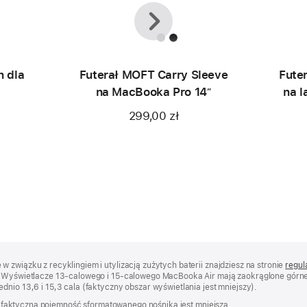
Wstecz
Dalej
n dla
Futerał MOFT Carry Sleeve
Fute
na MacBooka Pro 14ʺ
na l
299,00 zł
 związku z recyklingiem i utylizacją zużytych baterii znajdziesz na stronie
regul
j. Wyświetlacze 13‑calowego i 15‑calowego MacBooka Air mają zaokrąglone górne 
dnio 13,6 i 15,3 cala (faktyczny obszar wyświetlania jest mniejszy).
ów; faktyczna pojemność sformatowanego nośnika jest mniejsza.