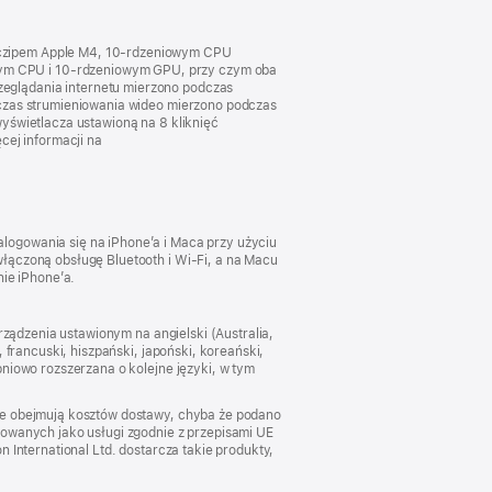
 czipem Apple M4, 10‑rdzeniowym CPU
ym CPU i 10‑rdzeniowym GPU, przy czym oba
eglądania internetu mierzono podczas
dczas strumieniowania wideo mierzono podczas
yświetlacza ustawioną na 8 kliknięć
cej informacji na
logowania się na iPhone’a i Maca przy użyciu
łączoną obsługę Bluetooth i Wi‑Fi, a na Macu
nie iPhone’a.
rządzenia ustawionym na angielski (Australia,
 francuski, hiszpański, japoński, koreański,
niowo rozszerzana o kolejne języki, w tym
nie obejmują kosztów dostawy, chyba że podano
kowanych jako usługi zgodnie z przepisami UE
 International Ltd. dostarcza takie produkty,