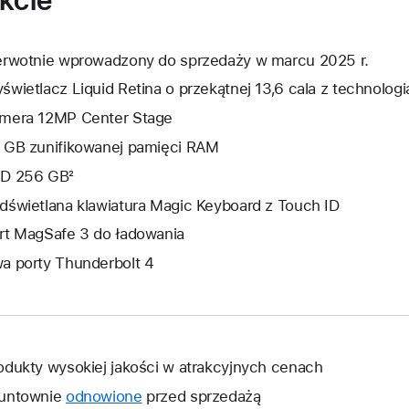
erwotnie wprowadzony do sprzedaży w marcu 2025 r.
świetlacz Liquid Retina o przekątnej 13,6 cala z technologi
mera 12MP Center Stage
 GB zunifikowanej pamięci RAM
D 256 GB²
dświetlana klawiatura Magic Keyboard z Touch ID
rt MagSafe 3 do ładowania
a porty Thunderbolt 4
odukty wysokiej jakości w atrakcyjnych cenach
untownie
odnowione
przed sprzedażą