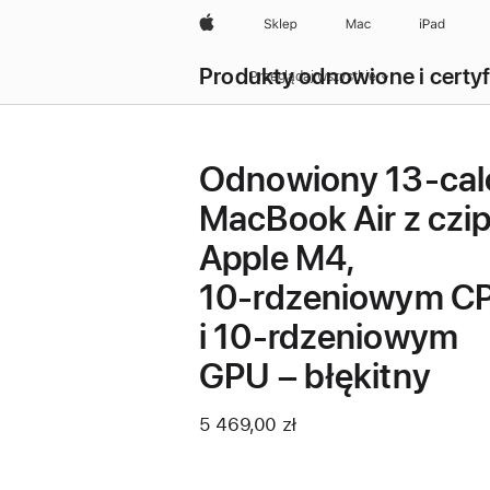
Apple
Sklep
Mac
iPad
Produkty odnowione i certy
Przeglądaj wszystkie
Odnowiony 13-ca
MacBook Air z czi
Apple M4,
10‑rdzeniowym C
i 10‑rdzeniowym
GPU – błękitny
5 469,00 zł