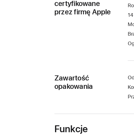
certyfikowane
Ro
przez firmę Apple
14
Mo
Br
Og
Zawartość
Od
opakowania
Ko
Pr
Funkcje