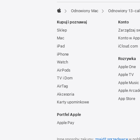
Odnowiony Mac
Odnowiony 13-cal
Apple
Kupuj i poznawaj
Konto
Sklep
Zarządzaj s
Mac
Konto w App
iPad
iCloud.com
iPhone
Rozrywka
Watch
Apple One
AirPods
Apple TV
TV i Dom
Apple Music
AirTag
Apple Arcad
Akcesoria
App Store
Karty upominkowe
Portfel Apple
Apple Pay
Inne sposoby zakupu:
znajdź sprzedawcę
w pobl