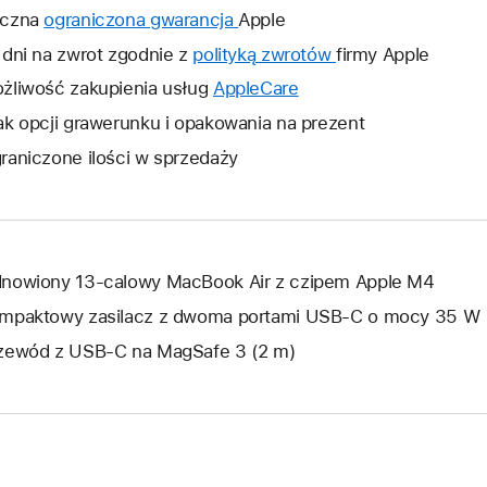
czna
ograniczona gwarancja
To
Apple
łącze
 dni na zwrot zgodnie z
polityką zwrotów
To
firmy Apple
otworzy
łącze
żliwość zakupienia usług
AppleCare
To
nowe
otworzy
łącze
ak opcji grawerunku i opakowania na prezent
okno.
nowe
otworzy
raniczone ilości w sprzedaży
okno.
nowe
okno.
nowiony 13‑calowy MacBook Air z czipem Apple M4
mpaktowy zasilacz z dwoma portami USB‑C o mocy 35 W
zewód z USB‑C na MagSafe 3 (2 m)