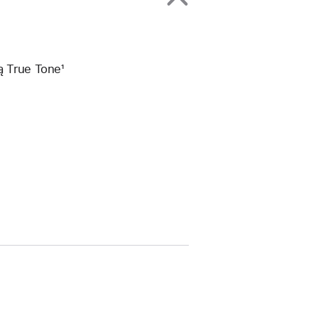
ą True Tone¹