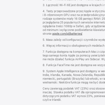
3. Łączność Wi‑Fi 6E jest dostępna w krajach i 
4. Testy przeprowadzone przez Apple w styczn
i 8‑rdzeniowym GPU oraz na przedprodukcyjny
rodzaje systemów miały 16 GB pamięci RAM i 2
przeglądania 25 popularnych serwisów internet
oglądania treści 1080p w Safari, gdy urządzeni
od minimum i wyłączone podświetlenie klawiatury
stronie
apple.com/pl/batteries/
.
5. Masa zależy od konfiguracji i czynników wys
6. Więcej informacji o obsługiwanych modelach
7. Funkcja dostępna na komputerach Mac z czip
tego samego konta Apple za pomocą uwierzytelni
nie może działać funkcja AirPlay ani Sidecar. W
8. Funkcja FaceTime nie jest dostępna we wszyst
9. System Apple Intelligence jest dostępny w we
Indie, Irlandia, Kanada, Nowa Zelandia, Republi
niemiecki, portugalski (Brazylia) lub włoski, 
wietnamski. Niektóre funkcje mogą nie być dost
Ceny zawierają podatek VAT (23%) oraz stosown
inaczej. Stawka podatku VAT dla oprogramowania
dotyczącymi podatku VAT wynosi 23%, ponieważ po
czyli w Irlandii.