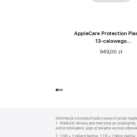
AppleCare Protection Pla
13‑calowego
MacBooka Air (M4)
949,00 zł
Stopka
przypisy
Informacje o kosztach pokrywanych przez Apple w
1. Wielkość ekranu jest mierzona po przekątne
jest prostokątem, jego przekątna wynosi odpowie
2. 1 GB = 1 miliard bajtów; 1 TB = 1 bilion bajt