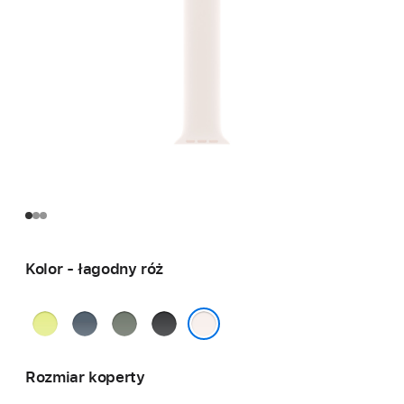
Kolor - łagodny róż
neonowy
marynarski
szarozielony
czarny
żółty
granat
łagodny róż
Rozmiar koperty