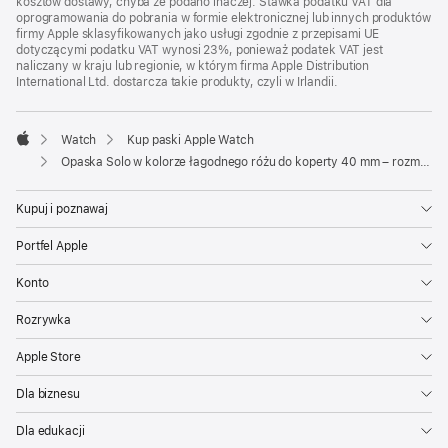
kosztów dostawy, chyba że podano inaczej. Stawka podatku VAT dla
oprogramowania do pobrania w formie elektronicznej lub innych produktów
firmy Apple sklasyfikowanych jako usługi zgodnie z przepisami UE
dotyczącymi podatku VAT wynosi 23%, ponieważ podatek VAT jest
naliczany w kraju lub regionie, w którym firma Apple Distribution
International Ltd. dostarcza takie produkty, czyli w Irlandii.
Watch
Kup paski Apple Watch
Apple
Opaska Solo w kolorze łagodnego różu do koperty 40 mm – rozmiar 9
Kupuj i poznawaj
Portfel Apple
Konto
Rozrywka
Apple Store
Dla biznesu
Dla edukacji