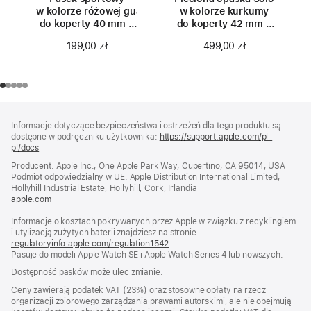
w kolorze różowej guawy
w kolorze kurkumy
do koperty 40 mm –
do koperty 42 mm –
rozmiar S/M
rozmiar 0
199,00 zł
499,00 zł
Stopka
przypisy
Informacje dotyczące bezpieczeństwa i ostrzeżeń dla tego produktu są
dostępne w podręczniku użytkownika:
https://support.apple.com/pl-
pl/docs
(otwiera
się
Producent: Apple Inc., One Apple Park Way, Cupertino, CA 95014, USA
w nowym
Podmiot odpowiedzialny w UE: Apple Distribution International Limited,
oknie)
Hollyhill Industrial Estate, Hollyhill, Cork, Irlandia
apple.com
(otwiera
się
Informacje o kosztach pokrywanych przez Apple w związku z recyklingiem
w nowym
i utylizacją zużytych baterii znajdziesz na stronie
oknie)
regulatoryinfo.apple.com/regulation1542
(otwiera
Pasuje do modeli Apple Watch SE i Apple Watch Series 4 lub nowszych.
się
w nowym
Dostępność pasków może ulec zmianie.
oknie)
Ceny zawierają podatek VAT (23%) oraz stosowne opłaty na rzecz
organizacji zbiorowego zarządzania prawami autorskimi, ale nie obejmują