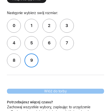
Następnie wybierz swój rozmiar:
0
1
2
3
4
5
6
7
8
9
Włóż do torby
Potrzebujesz więcej czasu?
Zachowaj wszystkie wybory, zapisując to urządzenie