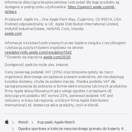
Informacje dotyczące bezpieczeństwa i ostrzeżeń dla tego produktu są
dostępne w podręczniku użytkownika:
https://support.apple.com/pl-
pl/docs
(otwiera
się
Producent: Apple Inc., One Apple Park Way, Cupertino, CA 95014, USA
w nowym
Podmiot odpowiedzialny w UE: Apple Distribution International Limited,
oknie)
Hollyhill Industrial Estate, Hollyhill, Cork, Irlandia
apple.com
(otwiera
się
Informacje o kosztach pokrywanych przez Apple w związku z recyklingiem
w nowym
i utylizacją zużytych baterii znajdziesz na stronie
oknie)
regulatoryinfo.apple.com/regulation1542
(otwiera
º Dowiedz się więcej na
apple.com/2030
.
się
w nowym
Dostępność pasków może ulec zmianie.
oknie)
Ceny zawierają podatek VAT (23%) oraz stosowne opłaty na rzecz
organizacji zbiorowego zarządzania prawami autorskimi, ale nie obejmują
kosztów dostawy, chyba że podano inaczej. Stawka podatku VAT dla
oprogramowania do pobrania w formie elektronicznej lub innych produktów
firmy Apple sklasyfikowanych jako usługi zgodnie z przepisami UE
dotyczącymi podatku VAT wynosi 23%, ponieważ podatek VAT jest
naliczany w kraju lub regionie, w którym firma Apple Distribution
International Ltd. dostarcza takie produkty, czyli w Irlandii.
Watch
Kup paski Apple Watch
Apple
Opaska sportowa w kolorze marynarskiego granatu do koperty 40 mm