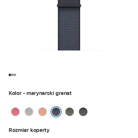
Kolor - marynarski granat
różowa
mleczny
melonowy
zieleń
ciemnoszary
guawa
błękit
lasu
marynarski granat
Rozmiar koperty