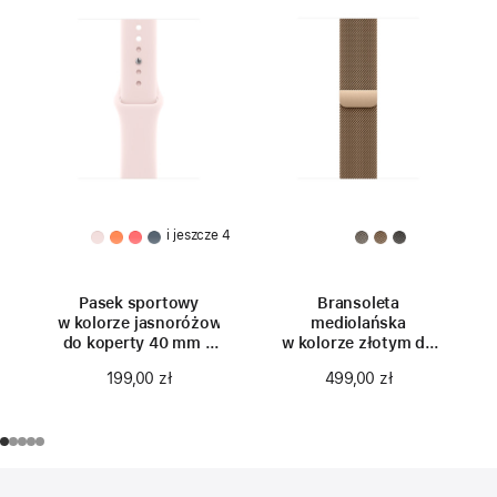
i jeszcze 4
Pasek sportowy
Bransoleta
w kolorze jasnoróżowym
mediolańska
do koperty 40 mm –
w kolorze złotym do
rozmiar S/M
koperty 40 mm
199,00 zł
499,00 zł
Stopka
przypisy