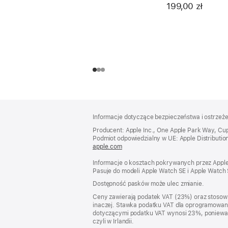
42 mm – rozmiar 0
199,00 zł
Stopka
przypisy
Informacje dotyczące bezpieczeństwa i ostrzeż
Producent: Apple Inc., One Apple Park Way, Cu
Podmiot odpowiedzialny w UE: Apple Distribution In
apple.com
(otwiera
się
Informacje o kosztach pokrywanych przez Apple w
w nowym
Pasuje do modeli Apple Watch SE i Apple Watch 
oknie)
Dostępność pasków może ulec zmianie.
Ceny zawierają podatek VAT (23%) oraz stosown
inaczej. Stawka podatku VAT dla oprogramowania
dotyczącymi podatku VAT wynosi 23%, ponieważ po
czyli w Irlandii.