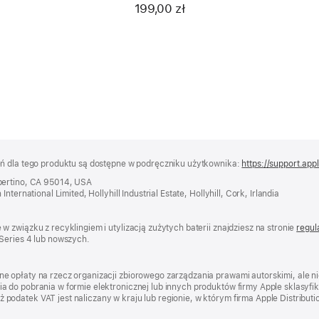
42 mm – rozmiar S/M
199,00 zł
eń dla tego produktu są dostępne w podręczniku użytkownika:
https://support.app
pertino, CA 95014, USA
ternational Limited, Hollyhill Industrial Estate, Hollyhill, Cork, Irlandia
 związku z recyklingiem i utylizacją zużytych baterii znajdziesz na stronie
regul
Series 4 lub nowszych.
e opłaty na rzecz organizacji zbiorowego zarządzania prawami autorskimi, ale 
 do pobrania w formie elektronicznej lub innych produktów firmy Apple sklasyfi
datek VAT jest naliczany w kraju lub regionie, w którym firma Apple Distribution