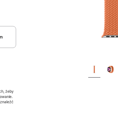
m
ch, żeby
owanie.
 znaleźć