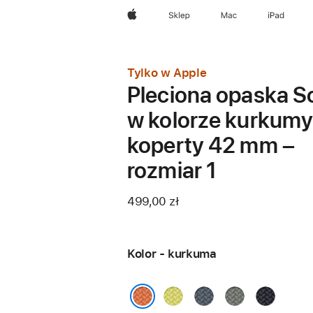
Apple
Sklep
Mac
iPad
Tylko w Apple
Pleciona opaska S
w kolorze kurkumy
koperty 42 mm –
rozmiar 1
499,00 zł
Kolor - kurkuma
neonowy
marynarski
szarozielony
północ
żółty
granat