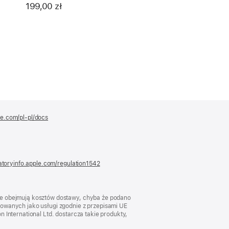
koperty 42 mm
199,00 zł
le.com/pl-pl/docs
(otwiera
się
w nowym
oknie)
atoryinfo.apple.com/regulation1542
(otwiera
się
w nowym
oknie)
nie obejmują kosztów dostawy, chyba że podano
kowanych jako usługi zgodnie z przepisami UE
 International Ltd. dostarcza takie produkty,