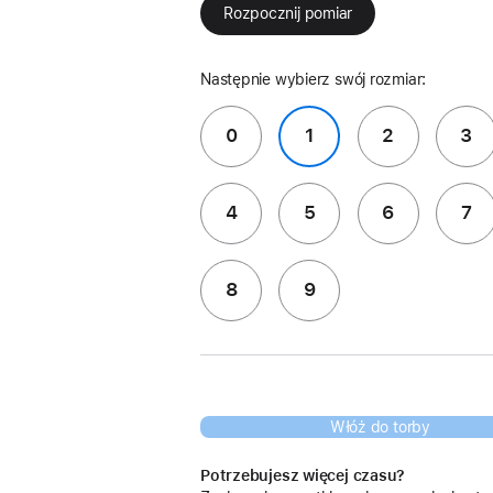
Rozpocznij pomiar
Następnie wybierz swój rozmiar:
0
1
2
3
4
5
6
7
8
9
Włóż do torby
Potrzebujesz więcej czasu?