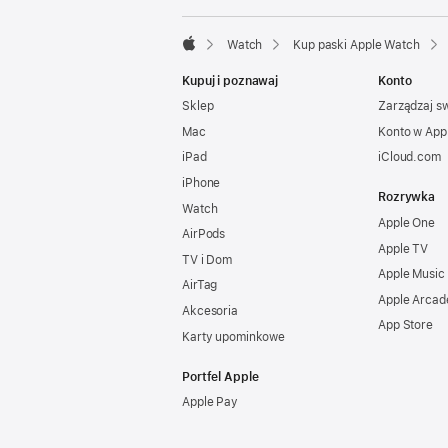
Watch
Kup paski Apple Watch
Apple
Kupuj i poznawaj
Konto
Sklep
Zarządzaj s
Mac
Konto w App
iPad
iCloud.com
iPhone
Rozrywka
Watch
Apple One
AirPods
Apple TV
TV i Dom
Apple Music
AirTag
Apple Arcad
Akcesoria
App Store
Karty upominkowe
Portfel Apple
Apple Pay