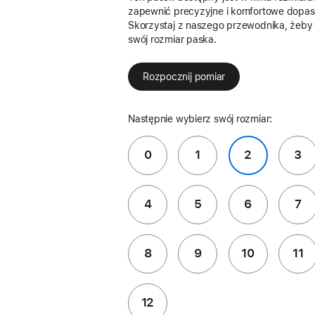
zapewnić precyzyjne i komfortowe dopas
Skorzystaj z naszego przewodnika, żeby
swój rozmiar paska.
Rozpocznij pomiar
Następnie wybierz swój rozmiar:
0
1
2
3
4
5
6
7
8
9
10
11
12