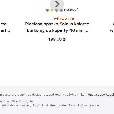
i jeszcze 1
Tylko w Apple
rze
Pleciona opaska Solo w kolorze
perty
kurkumy do koperty 46 mm –
w
rozmiar 0
499,00 zł
eń dla tego produktu są dostępne w podręczniku użytkownika:
https://support.app
pertino, CA 95014, USA
ternational Limited, Hollyhill Industrial Estate, Hollyhill, Cork, Irlandia