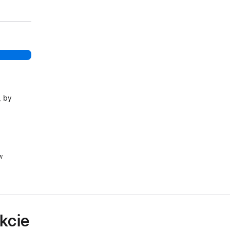
, by
w
kcie