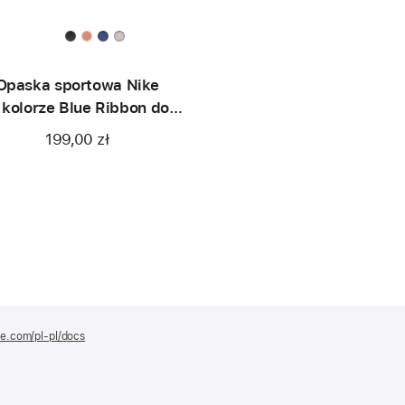
Opaska sportowa Nike
 kolorze Blue Ribbon do
koperty 46 mm
199,00 zł
le.com/pl-pl/docs
(otwiera
się
w nowym
oknie)