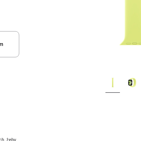
m
ch, żeby