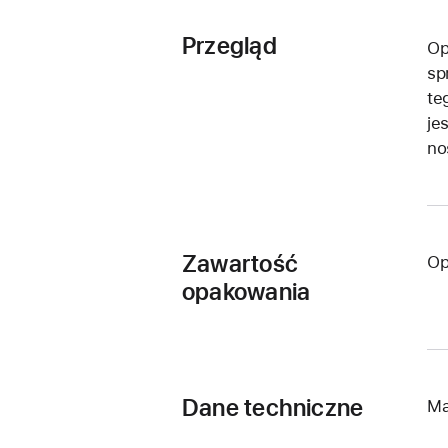
Przegląd
Op
sp
te
je
no
Zawartość
Op
opakowania
Dane techniczne
Ma