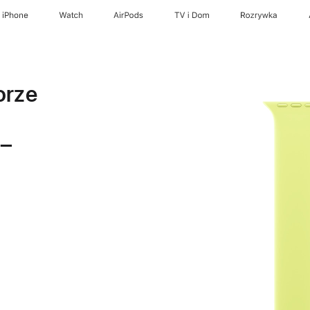
iPhone
Watch
AirPods
TV i Dom
Rozrywka
orze
 –