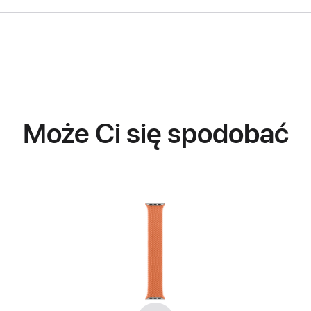
Może Ci się spodobać
Wstecz
Dalej