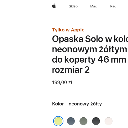
Apple
Sklep
Mac
iPad
Tylko w Apple
Opaska Solo w kol
neonowym żółtym
do koperty 46 mm
rozmiar 2
199,00 zł
Kolor - neonowy żółty
marynarski
szarozielony
czarny
łagodny
granat
róż