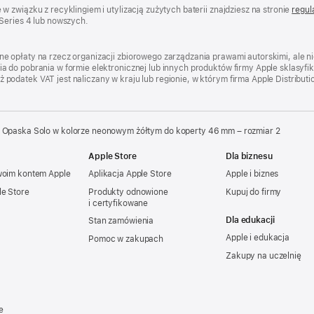
 związku z recyklingiem i utylizacją zużytych baterii znajdziesz na stronie
regul
Series 4 lub nowszych.
e opłaty na rzecz organizacji zbiorowego zarządzania prawami autorskimi, ale 
 do pobrania w formie elektronicznej lub innych produktów firmy Apple sklasyfi
datek VAT jest naliczany w kraju lub regionie, w którym firma Apple Distribution
Opaska Solo w kolorze neonowym żółtym do koperty 46 mm – rozmiar 2
Apple Store
Dla biznesu
woim kontem Apple
Aplikacja Apple Store
Apple i biznes
le Store
Produkty odnowione
Kupuj do firmy
i certyfikowane
Dla edukacji
Stan zamówienia
Apple i edukacja
Pomoc w zakupach
Zakupy na uczelnię
e