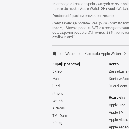
Informacje o kosztach pokrywanych przez Apple w
w nowym
Pasuje do modeli Apple Watch SE i Apple Watch 
oknie)
Dostępność pasków może ulec zmianie.
Ceny zawierają podatek VAT (23%) oraz stosown
inaczej. Stawka podatku VAT dla oprogramowania
dotyczącymi podatku VAT wynosi 23%, ponieważ po
czyli w Irlandii.
Watch
Kup paski Apple Watch
Apple
Kupuj i poznawaj
Konto
Sklep
Zarządzaj s
Mac
Konto w App
iPad
iCloud.com
iPhone
Rozrywka
Watch
Apple One
AirPods
Apple TV
TV i Dom
Apple Music
AirTag
Apple Arcad