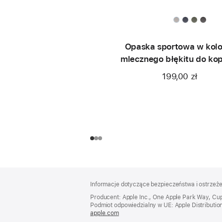
Opaska sportowa w kolo
mlecznego błękitu do ko
46 mm
199,00 zł
Stopka
przypisy
Informacje dotyczące bezpieczeństwa i ostrzeż
Producent: Apple Inc., One Apple Park Way, Cu
Podmiot odpowiedzialny w UE: Apple Distribution In
apple.com
(otwiera
się