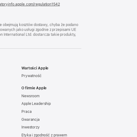
atoryinfo.apple.com/regulation1542
(otwiera
się
w nowym
oknie)
nie obejmują kosztów dostawy, chyba że podano
kowanych jako usługi zgodnie z przepisami UE
 International Ltd. dostarcza takie produkty,
Wartości Apple
Prywatność
O firmie Apple
Newsroom
Apple Leadership
Praca
Gwarancja
Inwestorzy
Etyka i zgodność z prawem