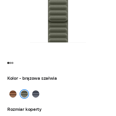
Kolor - brązowa szałwia
karmel
granat
brązowa szałwia
Rozmiar koperty