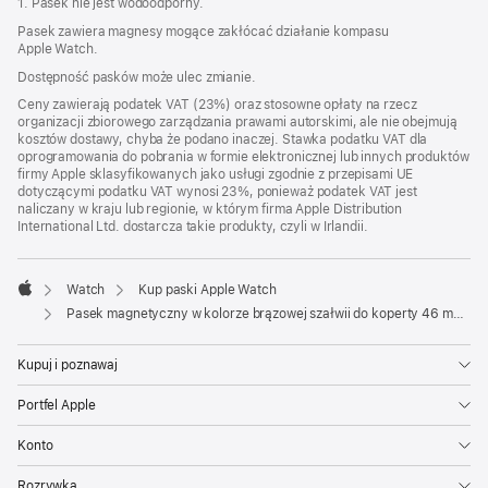
1. Pasek nie jest wodoodporny.
Pasek zawiera magnesy mogące zakłócać działanie kompasu
Apple Watch.
Dostępność pasków może ulec zmianie.
Ceny zawierają podatek VAT (23%) oraz stosowne opłaty na rzecz
organizacji zbiorowego zarządzania prawami autorskimi, ale nie obejmują
kosztów dostawy, chyba że podano inaczej. Stawka podatku VAT dla
oprogramowania do pobrania w formie elektronicznej lub innych produktów
firmy Apple sklasyfikowanych jako usługi zgodnie z przepisami UE
dotyczącymi podatku VAT wynosi 23%, ponieważ podatek VAT jest
naliczany w kraju lub regionie, w którym firma Apple Distribution
International Ltd. dostarcza takie produkty, czyli w Irlandii.
Watch
Kup paski Apple Watch
Apple
Pasek magnetyczny w kolorze brązowej szałwii do koperty 46 mm - rozmiar M/L
Kupuj i poznawaj
Portfel Apple
Konto
Rozrywka