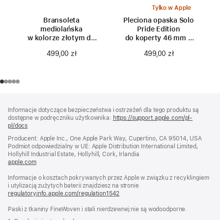
Tylko w Apple
Bransoleta
Pleciona opaska Solo
mediolańska
Pride Edition
w kolorze złotym do
do koperty 46 mm –
koperty 46 mm -
rozmiar 10
499,00 zł
499,00 zł
rozmiar M/L
Stopka
przypisy
Informacje dotyczące bezpieczeństwa i ostrzeżeń dla tego produktu są
dostępne w podręczniku użytkownika:
https://support.apple.com/pl-
pl/docs
(otwiera
się
Producent: Apple Inc., One Apple Park Way, Cupertino, CA 95014, USA
w nowym
Podmiot odpowiedzialny w UE: Apple Distribution International Limited,
oknie)
Hollyhill Industrial Estate, Hollyhill, Cork, Irlandia
apple.com
(otwiera
się
Informacje o kosztach pokrywanych przez Apple w związku z recyklingiem
w nowym
i utylizacją zużytych baterii znajdziesz na stronie
oknie)
regulatoryinfo.apple.com/regulation1542
(otwiera
się
Paski z tkaniny FineWoven i stali nierdzewnej nie są wodoodporne.
w nowym
oknie)