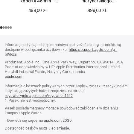
koperty 46 mm -
marynarskiego
rozmiar S/M
granatu do koperty
499,00 zł
499,00 zł
46 mm – rozmiar 0
Stopka
przypisy
Informacje dotyczące bezpieczeństwa i ostrzeżeń dla tego produktu są
dostępne w podręczniku użytkownika:
https://support.apple.com/pl-
pl/docs
(otwiera
się
Producent: Apple Inc., One Apple Park Way, Cupertino, CA 95014, USA
w nowym
Podmiot odpowiedzialny w UE: Apple Distribution International Limited,
oknie)
Hollyhill Industrial Estate, Hollyhill, Cork, Irlandia
apple.com
(otwiera
się
Informacje o kosztach pokrywanych przez Apple w związku z recyklingiem
w nowym
i utylizacją zużytych baterii znajdziesz na stronie
oknie)
regulatoryinfo.apple.com/regulation1542
(otwiera
1. Pasek nie jest wodoodporny.
się
w nowym
Pasek posiada magnesy mogące powodować zakłócenia w działaniu
oknie)
kompasu Apple Watch.
º Dowiedz się więcej na
apple.com/2030
.
Dostępność pasków może ulec zmianie.