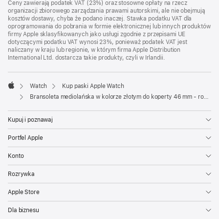
Ceny zawierają podatek VAT (23%) oraz stosowne opłaty na rzecz
organizacji zbiorowego zarządzania prawami autorskimi, ale nie obejmują
kosztów dostawy, chyba że podano inaczej. Stawka podatku VAT dla
oprogramowania do pobrania w formie elektronicznej lub innych produktów
firmy Apple sklasyfikowanych jako usługi zgodnie z przepisami UE
dotyczącymi podatku VAT wynosi 23%, ponieważ podatek VAT jest
naliczany w kraju lub regionie, w którym firma Apple Distribution
International Ltd. dostarcza takie produkty, czyli w Irlandii.
Watch
Kup paski Apple Watch
Apple
Bransoleta mediolańska w kolorze złotym do koperty 46 mm - rozmiar M/L
Kupuj i poznawaj
Portfel Apple
Konto
Rozrywka
Apple Store
Dla biznesu