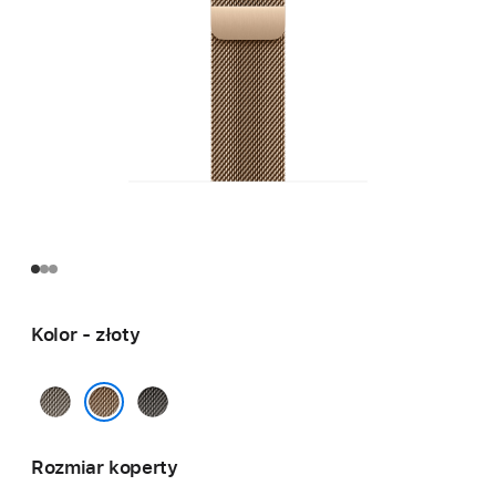
Kolor - złoty
naturalny
łupek
złoty
Rozmiar koperty