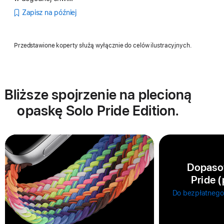
Zapisz na później
Przedstawione koperty służą wyłącznie do celów ilustracyjnych.
Bliższe spojrzenie na plecioną
opaskę Solo Pride Edition.
Dopaso
Pride 
Do bezpłatnego