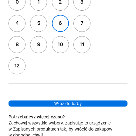
0
1
2
3
4
5
6
7
8
9
10
11
12
Włóż do torby
Potrzebujesz więcej czasu?
Zachowaj wszystkie wybory, zapisując to urządzenie
w Zapisanych produktach tak, by wrócić do zakupów
w dogodnej chwili.