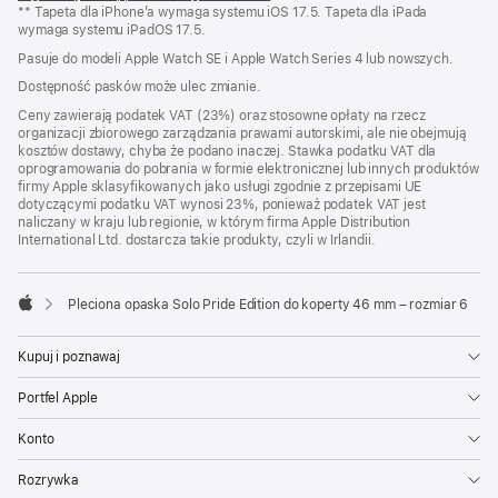
** Tapeta dla iPhone’a wymaga systemu iOS 17.5. Tapeta dla iPada
się
wymaga systemu iPadOS 17.5.
w nowym
oknie)
Pasuje do modeli Apple Watch SE i Apple Watch Series 4 lub nowszych.
Dostępność pasków może ulec zmianie.
Ceny zawierają podatek VAT (23%) oraz stosowne opłaty na rzecz
organizacji zbiorowego zarządzania prawami autorskimi, ale nie obejmują
kosztów dostawy, chyba że podano inaczej. Stawka podatku VAT dla
oprogramowania do pobrania w formie elektronicznej lub innych produktów
firmy Apple sklasyfikowanych jako usługi zgodnie z przepisami UE
dotyczącymi podatku VAT wynosi 23%, ponieważ podatek VAT jest
naliczany w kraju lub regionie, w którym firma Apple Distribution
International Ltd. dostarcza takie produkty, czyli w Irlandii.
Pleciona opaska Solo Pride Edition do koperty 46 mm – rozmiar 6
Apple
Kupuj i poznawaj
Portfel Apple
Konto
Rozrywka