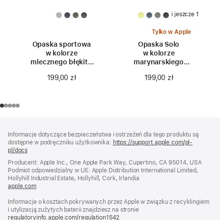
i jeszcze 1
Tylko w Apple
Opaska sportowa
Opaska Solo
w kolorze
w kolorze
mlecznego błękitu
marynarskiego
do koperty 46 mm
granatu do koperty
199,00 zł
199,00 zł
46 mm – rozmiar 0
Stopka
przypisy
Informacje dotyczące bezpieczeństwa i ostrzeżeń dla tego produktu są
dostępne w podręczniku użytkownika:
https://support.apple.com/pl-
pl/docs
(otwiera
się
Producent: Apple Inc., One Apple Park Way, Cupertino, CA 95014, USA
w nowym
Podmiot odpowiedzialny w UE: Apple Distribution International Limited,
oknie)
Hollyhill Industrial Estate, Hollyhill, Cork, Irlandia
apple.com
(otwiera
się
Informacje o kosztach pokrywanych przez Apple w związku z recyklingiem
w nowym
i utylizacją zużytych baterii znajdziesz na stronie
oknie)
regulatoryinfo.apple.com/regulation1542
(otwiera