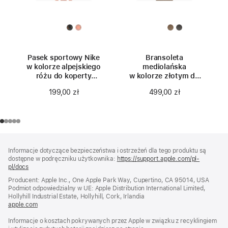
Pasek sportowy Nike
Bransoleta
w kolorze alpejskiego
mediolańska
różu do koperty
w kolorze złotym do
40 mm – rozmiar S/M
koperty 40 mm
199,00 zł
499,00 zł
Stopka
przypisy
Informacje dotyczące bezpieczeństwa i ostrzeżeń dla tego produktu są
dostępne w podręczniku użytkownika:
https://support.apple.com/pl-
pl/docs
(otwiera
się
Producent: Apple Inc., One Apple Park Way, Cupertino, CA 95014, USA
w nowym
Podmiot odpowiedzialny w UE: Apple Distribution International Limited,
oknie)
Hollyhill Industrial Estate, Hollyhill, Cork, Irlandia
apple.com
(otwiera
się
Informacje o kosztach pokrywanych przez Apple w związku z recyklingiem
w nowym