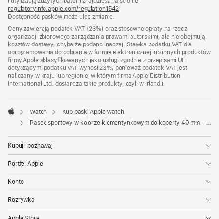
i utylizacją zużytych baterii znajdziesz na stronie
oknie)
regulatoryinfo.apple.com/regulation1542
(otwiera
Dostępność pasków może ulec zmianie.
się
w nowym
Ceny zawierają podatek VAT (23%) oraz stosowne opłaty na rzecz
oknie)
organizacji zbiorowego zarządzania prawami autorskimi, ale nie obejmują
kosztów dostawy, chyba że podano inaczej. Stawka podatku VAT dla
oprogramowania do pobrania w formie elektronicznej lub innych produktów
firmy Apple sklasyfikowanych jako usługi zgodnie z przepisami UE
dotyczącymi podatku VAT wynosi 23%, ponieważ podatek VAT jest
naliczany w kraju lub regionie, w którym firma Apple Distribution
International Ltd. dostarcza takie produkty, czyli w Irlandii.
Watch
Kup paski Apple Watch
Apple
Pasek sportowy w kolorze klementynkowym do koperty 40 mm – rozmiar S/M
Kupuj i poznawaj
Portfel Apple
Konto
Rozrywka
Apple Store