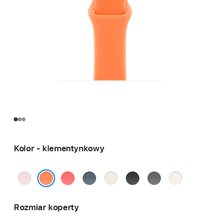
Kolor - klementynkowy
jasnoróżowy
różowa
marynarski
księżycowa
czarny
górska
łagodny
guawa
granat
poświata
szarość
róż
klementynkowy
Rozmiar koperty