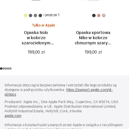
i jeszcze 1
Tylko w Apple
Opaska Solo
Opaska sportowa
w kolorze
Nike w kolorze
szarozielonym
chmurnym szarym
do koperty 42 mm –
do koperty 42 mm
199,00 zł
199,00 zł
rozmiar 0
Stopka
przypisy
Informacje dotyczące bezpieczeństwa i ostrzeżeń dla tego produktu są
dostępne w podręczniku użytkownika:
https://support.apple.com/pl-
pl/docs
(otwiera
się
Producent: Apple Inc., One Apple Park Way, Cupertino, CA 95014, USA
w nowym
Podmiot odpowiedzialny w UE: Apple Distribution International Limited,
oknie)
Hollyhill Industrial Estate, Hollyhill, Cork, Irlandia
apple.com
(otwiera
się
Informacje o kosztach pokrywanych przez Apple w związku z recyklingiem
w nowym