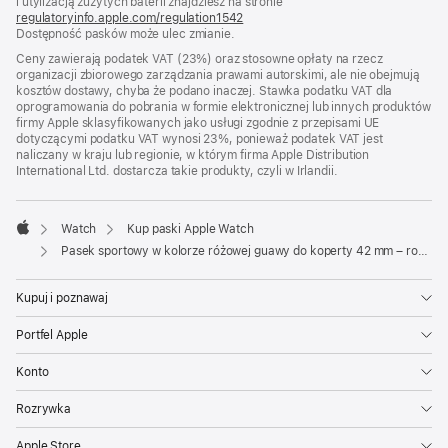
i utylizacją zużytych baterii znajdziesz na stronie
oknie)
regulatoryinfo.apple.com/regulation1542
(otwiera
Dostępność pasków może ulec zmianie.
się
w nowym
Ceny zawierają podatek VAT (23%) oraz stosowne opłaty na rzecz
oknie)
organizacji zbiorowego zarządzania prawami autorskimi, ale nie obejmują
kosztów dostawy, chyba że podano inaczej. Stawka podatku VAT dla
oprogramowania do pobrania w formie elektronicznej lub innych produktów
firmy Apple sklasyfikowanych jako usługi zgodnie z przepisami UE
dotyczącymi podatku VAT wynosi 23%, ponieważ podatek VAT jest
naliczany w kraju lub regionie, w którym firma Apple Distribution
International Ltd. dostarcza takie produkty, czyli w Irlandii.
Watch
Kup paski Apple Watch
Apple
Pasek sportowy w kolorze różowej guawy do koperty 42 mm – rozmiar S/M
Kupuj i poznawaj
Portfel Apple
Konto
Rozrywka
Apple Store