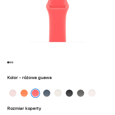
Kolor - różowa guawa
jasnoróżowy
klementynkowy
marynarski
księżycowa
czarny
górska
łagodny
granat
poświata
szarość
róż
różowa guawa
Rozmiar koperty