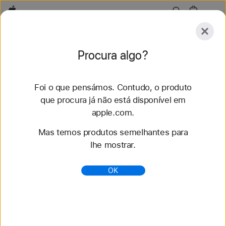
Apple
Conheça
Procura algo?
Submeter
Repor
Foi o que pensámos. Contudo, o produto
Conheça
Acessórios
Suporte
que procura já não está disponível em
apple.com.
105 resultados encontrados
Mas temos produtos semelhantes para
lhe mostrar.
AirPods Max 2 - Compare modelos - Apple (PT)
Compare as características dos AirPods Pro 3,
OK
AirPods 4, AirPods 4 com Cancelamento ativo de
ruído e AirPods Max 2.
https://www.apple.com/pt/airpods-max/compare/