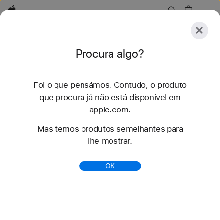
Apple
Conheça
Procura algo?
Submeter
Repor
Foi o que pensámos. Contudo, o produto
Conheça
Acessórios
Suporte
que procura já não está disponível em
apple.com.
77 resultados encontrados
Mas temos produtos semelhantes para
lhe mostrar.
Compre braceletes para Apple Watch 40 mm -
Apple (PT)
OK
Renove o seu estilo com as mais recentes
braceletes para Apple Watch. Escolha entre vários
estilos, cores e materiais. Compre em apple.com.
https://www.apple.com/pt/shop/watch/bands/40-
mm