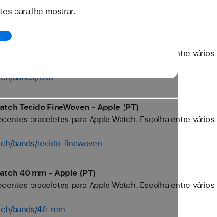
es para lhe mostrar.
tch/bands/preto
atch Roxo - Apple (PT)
centes braceletes para Apple Watch. Escolha entre vários 
tch/bands/roxo
atch Tecido FineWoven - Apple (PT)
centes braceletes para Apple Watch. Escolha entre vários 
tch/bands/tecido-finewoven
atch 40 mm - Apple (PT)
centes braceletes para Apple Watch. Escolha entre vários 
atch/bands/40-mm