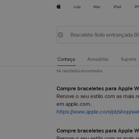
Apple
Loja
Mac
iPad
iP
Conheça
Submeter
Repor
Conheça
Acessórios
Suporte
54 resultados encontrados
Compre braceletes para Apple Wa
Renove o seu estilo com as mais re
em apple.com.
https://www.apple.com/pt/shop/w
Compre braceletes para Apple Wa
Renove o seu estilo com as mais re