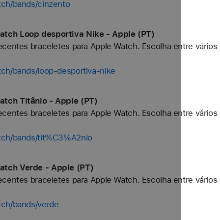
tch/bands/cinzento
tch Loop desportiva Nike - Apple (PT)
centes braceletes para Apple Watch. Escolha entre vários 
tch/bands/loop-desportiva-nike
tch Titânio - Apple (PT)
centes braceletes para Apple Watch. Escolha entre vários 
atch/bands/tit%C3%A2nio
atch Verde - Apple (PT)
centes braceletes para Apple Watch. Escolha entre vários 
tch/bands/verde