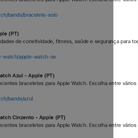
tch/bands/bracelete-solo
ple (PT)
dades de conetividade, fitness, saúde e segurança para to
y-watch/apple-watch-se
tch Azul - Apple (PT)
centes braceletes para Apple Watch. Escolha entre vários 
tch/bands/azul
tch Cinzento - Apple (PT)
centes braceletes para Apple Watch. Escolha entre vários 