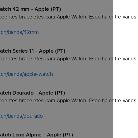
atch 42 mm - Apple (PT)
centes braceletes para Apple Watch. Escolha entre vários 
atch/bands/42mm
tch Series 11 - Apple (PT)
centes braceletes para Apple Watch. Escolha entre vários 
tch/bands/apple-watch
atch Dourado - Apple (PT)
centes braceletes para Apple Watch. Escolha entre vários 
tch/bands/dourado
tch Loop Alpine - Apple (PT)