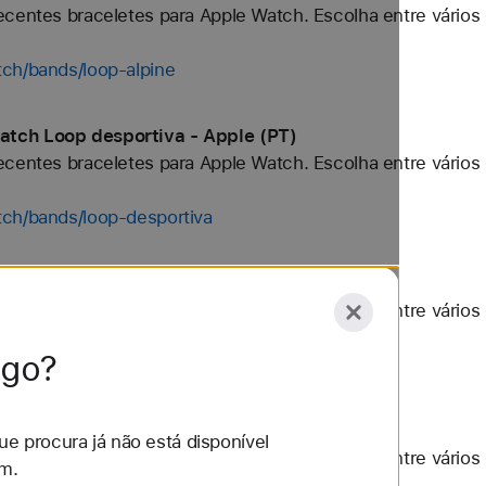
centes braceletes para Apple Watch. Escolha entre vários 
ch/bands/loop-alpine
tch Loop desportiva - Apple (PT)
centes braceletes para Apple Watch. Escolha entre vários 
tch/bands/loop-desportiva
tch Multicolor - Apple (PT)
centes braceletes para Apple Watch. Escolha entre vários 
lgo?
ch/bands/multicolor
tch Preto - Apple (PT)
e procura já não está disponível
centes braceletes para Apple Watch. Escolha entre vários 
m.