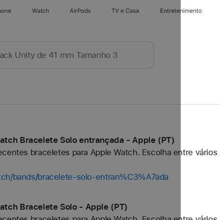
hone
Watch
AirPods
TV e Casa
Entretenimento
tch Bracelete Solo entrançada - Apple (PT)
centes braceletes para Apple Watch. Escolha entre vários 
atch/bands/bracelete-solo-entran%C3%A7ada
tch Bracelete Solo - Apple (PT)
centes braceletes para Apple Watch. Escolha entre vários 