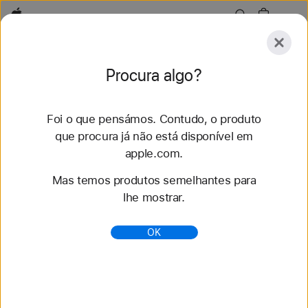
Apple
Conheça
Procura algo?
Submeter
Repor
Foi o que pensámos. Contudo, o produto
Conheça
Acessórios
Suporte
que procura já não está disponível em
apple.com.
54 resultados encontrados
Mas temos produtos semelhantes para
lhe mostrar.
Compre braceletes para Apple Watch Bracelete
Solo entrançada - Apple (PT)
OK
Renove o seu estilo com as mais recentes
braceletes para Apple Watch. Escolha entre vários
estilos, cores e materiais. Compre em apple.com.
https://www.apple.com/pt/shop/watch/bands/bracel
ete-solo-entran%C3%A7ada