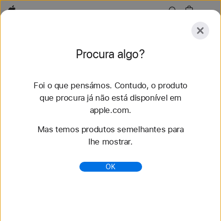
Apple
Conheça
Procura algo?
Submeter
Repor
Foi o que pensámos. Contudo, o produto
Conheça
Acessórios
Suporte
que procura já não está disponível em
apple.com.
63 resultados encontrados
Mas temos produtos semelhantes para
lhe mostrar.
Compre braceletes para Apple Watch 42 mm -
Apple (PT)
OK
Renove o seu estilo com as mais recentes
braceletes para Apple Watch. Escolha entre vários
estilos, cores e materiais. Compre em apple.com.
https://www.apple.com/pt/shop/watch/bands/42mm