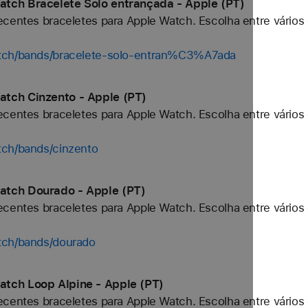
tch Bracelete Solo entrançada - Apple (PT)
centes braceletes para Apple Watch. Escolha entre vários 
atch/bands/bracelete-solo-entran%C3%A7ada
tch Cinzento - Apple (PT)
centes braceletes para Apple Watch. Escolha entre vários 
tch/bands/cinzento
atch Dourado - Apple (PT)
centes braceletes para Apple Watch. Escolha entre vários 
tch/bands/dourado
tch Loop Alpine - Apple (PT)
centes braceletes para Apple Watch. Escolha entre vários 