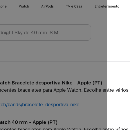
hone
Watch
AirPods
TV e Casa
Entretenimento
tch Bracelete desportiva Nike - Apple (PT)
centes braceletes para Apple Watch. Escolha entre vários 
ch/bands/bracelete-desportiva-nike
atch 40 mm - Apple (PT)
centes braceletes para Apple Watch. Escolha entre vários 