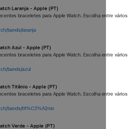
tch Laranja - Apple (PT)
centes braceletes para Apple Watch. Escolha entre vários 
ch/bands/laranja
tch Azul - Apple (PT)
centes braceletes para Apple Watch. Escolha entre vários 
tch/bands/azul
tch Titânio - Apple (PT)
centes braceletes para Apple Watch. Escolha entre vários 
atch/bands/tit%C3%A2nio
atch Verde - Apple (PT)