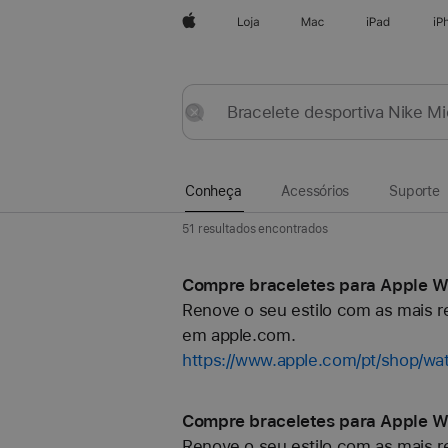
Apple
Loja
Mac
iPad
iP
Conheça
Submeter
Repor
Conheça
Acessórios
Suporte
51 resultados encontrados
Compre braceletes para Apple Wa
Renove o seu estilo com as mais re
em apple.com.
https://www.apple.com/pt/shop/wat
Compre braceletes para Apple W
Renove o seu estilo com as mais re