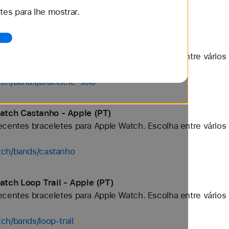
es para lhe mostrar.
tch/bands/apple-watch-ultra
tch Bracelete Solo - Apple (PT)
centes braceletes para Apple Watch. Escolha entre vários 
tch/bands/bracelete-solo
atch Castanho - Apple (PT)
centes braceletes para Apple Watch. Escolha entre vários 
tch/bands/castanho
tch Loop Trail - Apple (PT)
centes braceletes para Apple Watch. Escolha entre vários 
ch/bands/loop-trail