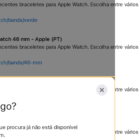
centes braceletes para Apple Watch. Escolha entre vários 
tch/bands/verde
atch 46 mm - Apple (PT)
centes braceletes para Apple Watch. Escolha entre vários 
atch/bands/46-mm
atch Amarelo - Apple (PT)
centes braceletes para Apple Watch. Escolha entre vários 
lgo?
tch/bands/amarelo
tch Apple Watch Ultra 3 - Apple (PT)
e procura já não está disponível
centes braceletes para Apple Watch. Escolha entre vários 
m.