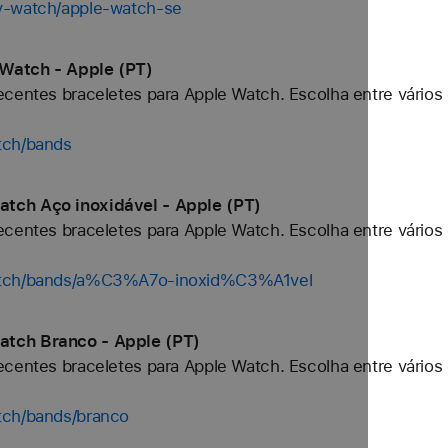
y-watch/apple-watch-se
Watch - Apple (PT)
centes braceletes para Apple Watch. Escolha entre vários 
tch/bands
tch Aço inoxidável - Apple (PT)
centes braceletes para Apple Watch. Escolha entre vários 
watch/bands/a%C3%A7o-inoxid%C3%A1vel
atch Branco - Apple (PT)
centes braceletes para Apple Watch. Escolha entre vários 
tch/bands/branco