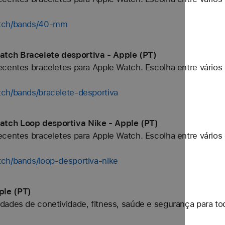
atch/bands/40-mm
tch Bracelete desportiva - Apple (PT)
centes braceletes para Apple Watch. Escolha entre vários 
tch/bands/bracelete-desportiva
tch Loop desportiva Nike - Apple (PT)
centes braceletes para Apple Watch. Escolha entre vários 
tch/bands/loop-desportiva-nike
ple (PT)
dades de conetividade, fitness, saúde e segurança para to