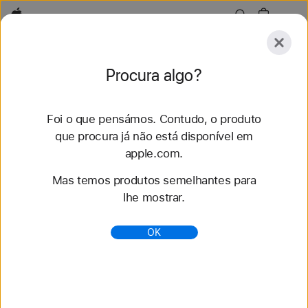
Apple
Conheça
Procura algo?
Submeter
Repor
Foi o que pensámos. Contudo, o produto
Conheça
Acessórios
Suporte
que procura já não está disponível em
apple.com.
74 resultados encontrados
Mas temos produtos semelhantes para
lhe mostrar.
Compre braceletes para Apple Watch 40 mm -
Apple (PT)
OK
Renove o seu estilo com as mais recentes
braceletes para Apple Watch. Escolha entre vários
estilos, cores e materiais. Compre em apple.com.
https://www.apple.com/pt/shop/watch/bands/40-
mm