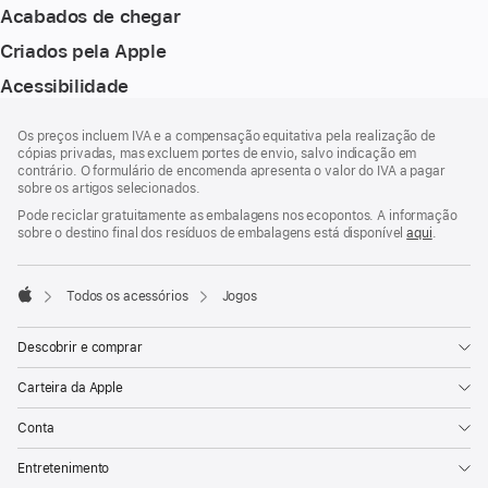
Acabados de chegar
Criados pela Apple
Acessibilidade
Rodapé
notas
Os preços incluem IVA e a compensação equitativa pela realização de
de
cópias privadas, mas excluem portes de envio, salvo indicação em
rodapé
contrário. O formulário de encomenda apresenta o valor do IVA a pagar
sobre os artigos selecionados.
Pode reciclar gratuitamente as embalagens nos ecopontos. A informação
sobre o destino final dos resíduos de embalagens está disponível
aqui
.
Todos os acessórios
Jogos
Apple
Descobrir e comprar
Carteira da Apple
Conta
Entretenimento