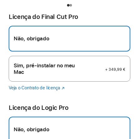
Licença do Final Cut Pro
Não, obrigado
Sim, pré-instalar no meu
+ 349,99 €
Mac
Veja o Contrato de licença
Final
(abre
Cut
numa
Pro
nova
Licença do Logic Pro
janela)
Não, obrigado