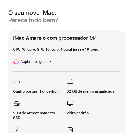
O seu novo iMac.
Parece tudo bem?
iMac Amarelo com processador M4
CPU 10‑core, GPU 10‑core, Neural Engine 16‑core
Apple Intelligence
∆
Nota
de
rodapé
Quatro portas Thunderbolt
32 GB de memória unificada
2 TB de armazenamento
Vidro padrão
SSD