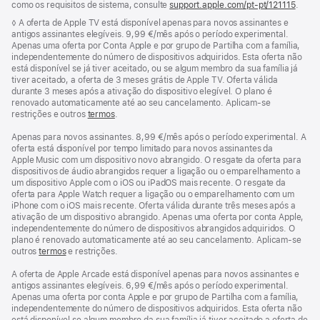
como os requisitos de sistema, consulte
support.apple.com/pt-pt/121115
(abre
.
numa
Nota
◊ A oferta de Apple TV está disponível apenas para novos assinantes e
nova
de
antigos assinantes elegíveis. 9,99 €/mês após o período experimental.
janela
rodapé
Apenas uma oferta por Conta Apple e por grupo de Partilha com a família,
independentemente do número de dispositivos adquiridos. Esta oferta não
está disponível se já tiver aceitado, ou se algum membro da sua família já
tiver aceitado, a oferta de 3 meses grátis de Apple TV. Oferta válida
durante 3 meses após a ativação do dispositivo elegível. O plano é
renovado automaticamente até ao seu cancelamento. Aplicam-se
restrições e outros
termos
.
Apenas para novos assinantes. 8,99 €/mês após o período experimental. A
oferta está disponível por tempo limitado para novos assinantes da
Apple Music com um dispositivo novo abrangido. O resgate da oferta para
dispositivos de áudio abrangidos requer a ligação ou o emparelhamento a
um dispositivo Apple com o iOS ou iPadOS mais recente. O resgate da
oferta para Apple Watch requer a ligação ou o emparelhamento com um
iPhone com o iOS mais recente. Oferta válida durante três meses após a
ativação de um dispositivo abrangido. Apenas uma oferta por conta Apple,
independentemente do número de dispositivos abrangidos adquiridos. O
plano é renovado automaticamente até ao seu cancelamento. Aplicam-se
outros
termos
e restrições.
A oferta de Apple Arcade está disponível apenas para novos assinantes e
antigos assinantes elegíveis. 6,99 €/mês após o período experimental.
Apenas uma oferta por conta Apple e por grupo de Partilha com a família,
independentemente do número de dispositivos adquiridos. Esta oferta não