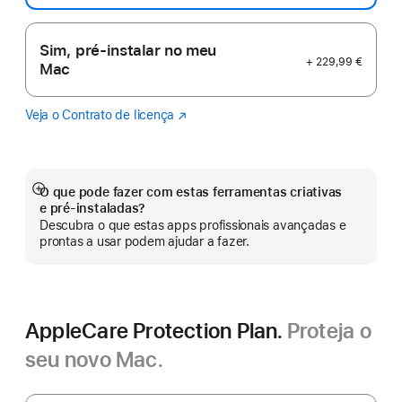
Sim, pré-instalar no meu
+ 229,99 €
Mac
Veja o Contrato de licença
Logic
(abre
Pro
numa
nova
janela)
O que pode fazer com estas ferramentas criativas
Veja
e pré‑instaladas?
mais
Descubra o que estas apps profissionais avançadas e
prontas a usar podem ajudar a fazer.
AppleCare Protection Plan.
Proteja o
seu novo Mac.