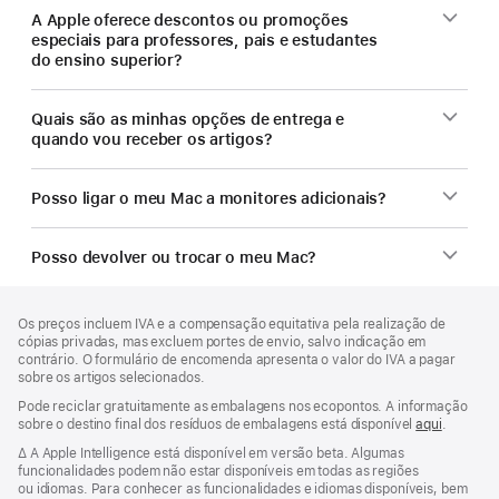
A Apple oferece descontos ou promoções
especiais para professores, pais e estudantes
do ensino superior?
Quais são as minhas opções de entrega e
quando vou receber os artigos?
Posso ligar o meu Mac a monitores adicionais?
Posso devolver ou trocar o meu Mac?
Rodapé
notas
Os preços incluem IVA e a compensação equitativa pela realização de
de
cópias privadas, mas excluem portes de envio, salvo indicação em
rodapé
contrário. O formulário de encomenda apresenta o valor do IVA a pagar
sobre os artigos selecionados.
Pode reciclar gratuitamente as embalagens nos ecopontos. A informação
sobre o destino final dos resíduos de embalagens está disponível
aqui
.
Nota
∆ A Apple Intelligence está disponível em versão beta. Algumas
de
funcionalidades podem não estar disponíveis em todas as regiões
rodapé
ou idiomas. Para conhecer as funcionalidades e idiomas disponíveis, bem