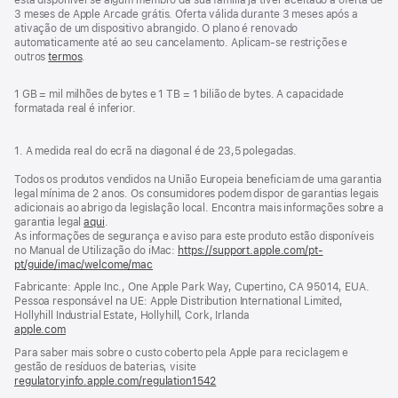
está disponível se algum membro da sua família já tiver aceitado a oferta de
3 meses de Apple Arcade grátis. Oferta válida durante 3 meses após a
ativação de um dispositivo abrangido. O plano é renovado
automaticamente até ao seu cancelamento. Aplicam‑se restrições e
outros
termos
.
1 GB = mil milhões de bytes e 1 TB = 1 bilião de bytes. A capacidade
formatada real é inferior.
1. A medida real do ecrã na diagonal é de 23,5 polegadas.
Todos os produtos vendidos na União Europeia beneficiam de uma garantia
legal mínima de 2 anos. Os consumidores podem dispor de garantias legais
adicionais ao abrigo da legislação local. Encontra mais informações sobre a
garantia legal
aqui
.
As informações de segurança e aviso para este produto estão disponíveis
no Manual de Utilização do iMac:
https://support.apple.com/pt-
pt/guide/imac/welcome/mac
(abre
numa
Fabricante: Apple Inc., One Apple Park Way, Cupertino, CA 95014, EUA.
nova
Pessoa responsável na UE: Apple Distribution International Limited,
janela)
Hollyhill Industrial Estate, Hollyhill, Cork, Irlanda
apple.com
(abre
numa
Para saber mais sobre o custo coberto pela Apple para reciclagem e
nova
gestão de resíduos de baterias, visite
janela)
regulatoryinfo.apple.com/regulation1542
(abre
numa