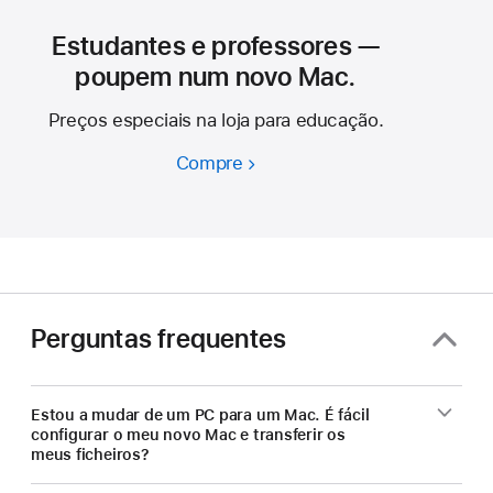
Estudantes e professores —
poupem num novo Mac.
Preços especiais na loja para educação.
Compre
Estudantes
e
professores
—
poupem
num
novo
Perguntas frequentes
Mac.
Estou a mudar de um PC para um Mac. É fácil
configurar o meu novo Mac e transferir os
meus ficheiros?