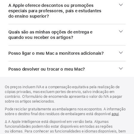
A Apple oferece descontos ou promoções
especiais para professores, pais e estudantes
do ensino superior?
Quais são as minhas opções de entrega e
quando vou receber os artigos?
Posso ligar o meu Mac a monitores adicionais?
Posso devolver ou trocar o meu Mac?
Rodapé
notas
Os preços incluem IVA e a compensação equitativa pela realização de
de
cópias privadas, mas excluem portes de envio, salvo indicação em
rodapé
contrário. O formulário de encomenda apresenta o valor do IVA a pagar
sobre os artigos selecionados.
Pode reciclar gratuitamente as embalagens nos ecopontos. A informação
sobre o destino final dos resíduos de embalagens está disponível
aqui
.
Nota
∆ A Apple Intelligence está disponível em versão beta. Algumas
de
funcionalidades podem não estar disponíveis em todas as regiões
rodapé
ou idiomas. Para conhecer as funcionalidades e idiomas disponíveis, bem