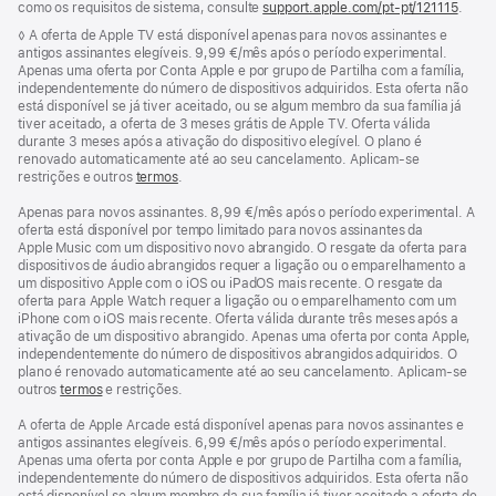
como os requisitos de sistema, consulte
support.apple.com/pt-pt/121115
(abre
.
numa
Nota
◊ A oferta de Apple TV está disponível apenas para novos assinantes e
nova
de
antigos assinantes elegíveis. 9,99 €/mês após o período experimental.
janela
rodapé
Apenas uma oferta por Conta Apple e por grupo de Partilha com a família,
independentemente do número de dispositivos adquiridos. Esta oferta não
está disponível se já tiver aceitado, ou se algum membro da sua família já
tiver aceitado, a oferta de 3 meses grátis de Apple TV. Oferta válida
durante 3 meses após a ativação do dispositivo elegível. O plano é
renovado automaticamente até ao seu cancelamento. Aplicam-se
restrições e outros
termos
.
Apenas para novos assinantes. 8,99 €/mês após o período experimental. A
oferta está disponível por tempo limitado para novos assinantes da
Apple Music com um dispositivo novo abrangido. O resgate da oferta para
dispositivos de áudio abrangidos requer a ligação ou o emparelhamento a
um dispositivo Apple com o iOS ou iPadOS mais recente. O resgate da
oferta para Apple Watch requer a ligação ou o emparelhamento com um
iPhone com o iOS mais recente. Oferta válida durante três meses após a
ativação de um dispositivo abrangido. Apenas uma oferta por conta Apple,
independentemente do número de dispositivos abrangidos adquiridos. O
plano é renovado automaticamente até ao seu cancelamento. Aplicam-se
outros
termos
e restrições.
A oferta de Apple Arcade está disponível apenas para novos assinantes e
antigos assinantes elegíveis. 6,99 €/mês após o período experimental.
Apenas uma oferta por conta Apple e por grupo de Partilha com a família,
independentemente do número de dispositivos adquiridos. Esta oferta não