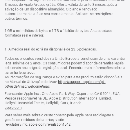
está disponível se algum membro da sua família já tiver aceitado a oferta de
3 meses de Apple Arcade grátis. Oferta válida durante 3 meses após a
ativação de um dispositivo abrangido. O plano é renovado
automaticamente até ao seu cancelamento. Aplicam‑se restrições e
outros
termos
.
1 GB = mil milhões de bytes e 1 TB = 1 bilião de bytes. A capacidade
formatada real é inferior.
1. A medida real do ecrã na diagonal é de 23,5 polegadas.
Todos os produtos vendidos na União Europeia beneficiam de uma garantia
legal mínima de 2 anos. Os consumidores podem dispor de garantias legais
adicionais ao abrigo da legislação local. Encontra mais informações sobre a
garantia legal
aqui
.
As informações de segurança e aviso para este produto estão disponíveis
no Manual de Utilização do iMac:
https://support.apple.com/pt-
pt/guide/imac/welcome/mac
(abre
numa
Fabricante: Apple Inc., One Apple Park Way, Cupertino, CA 95014, EUA.
nova
Pessoa responsável na UE: Apple Distribution International Limited,
janela)
Hollyhill Industrial Estate, Hollyhill, Cork, Irlanda
apple.com
(abre
numa
Para saber mais sobre o custo coberto pela Apple para reciclagem e
nova
gestão de resíduos de baterias, visite
janela)
regulatoryinfo.apple.com/regulation1542
(abre
numa