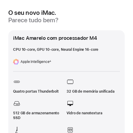
O seu novo iMac.
Parece tudo bem?
iMac Amarelo com processador M4
CPU 10‑core, GPU 10‑core, Neural Engine 16‑core
Apple Intelligence
∆
Nota
de
rodapé
Quatro portas Thunderbolt
32 GB de memória unificada
512 GB de armazenamento
Vidro de nanotextura
SSD