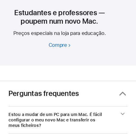
Estudantes e professores —
poupem num novo Mac.
Preços especiais na loja para educação.
Compre
Estudantes
e
professores
—
poupem
num
novo
Perguntas frequentes
Mac.
Estou a mudar de um PC para um Mac. É fácil
configurar o meu novo Mac e transferir os
meus ficheiros?