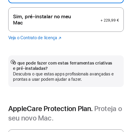
Sim, pré-instalar no meu
+ 229,99 €
Mac
Veja o Contrato de licença
Logic
(abre
Pro
numa
nova
janela)
O que pode fazer com estas ferramentas criativas
Veja
e pré‑instaladas?
mais
Descubra o que estas apps profissionais avançadas e
prontas a usar podem ajudar a fazer.
AppleCare Protection Plan.
Proteja o
seu novo Mac.