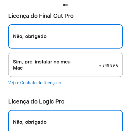
Licença do Final Cut Pro
Não, obrigado
Sim, pré-instalar no meu
+ 349,99 €
Mac
Veja o Contrato de licença
Final
(abre
Cut
numa
Pro
nova
Licença do Logic Pro
janela)
Não, obrigado