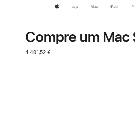
Apple
Loja
Mac
iPad
iP
Compre um Mac 
4 481,52 €