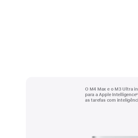
O M4 Max e o M3 Ultra in
para a Apple Intelligence
◊
Nota
as tarefas com inteligência
de
rodapé