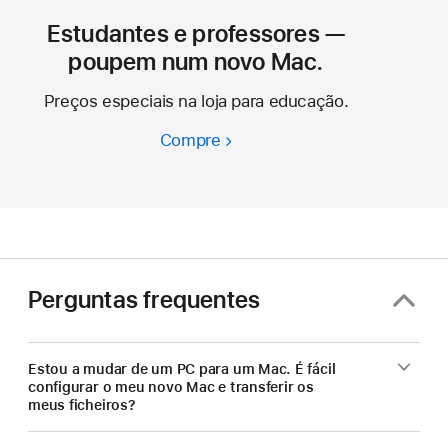
Estudantes e professores —
poupem num novo Mac.
Preços especiais na loja para educação.
Compre
Estudantes
e
professores
—
poupem
num
novo
Perguntas frequentes
Mac.
Estou a mudar de um PC para um Mac. É fácil
configurar o meu novo Mac e transferir os
meus ficheiros?