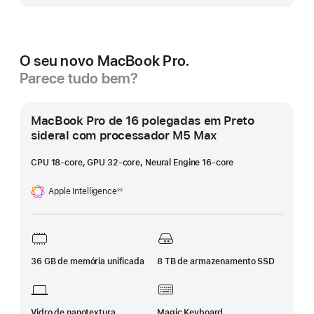
O seu novo MacBook Pro.
Parece tudo bem?
MacBook Pro de 16 polegadas em Preto
sideral com processador M5 Max
CPU 18‑core, GPU 32‑core, Neural Engine 16‑core
Apple Intelligence
◊◊
Nota
de
rodapé
36 GB de memória unificada
8 TB de armazenamento SSD
Vidro de nanotextura
Magic Keyboard