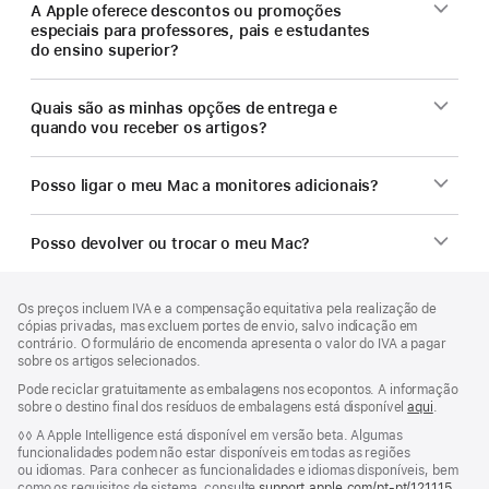
A Apple oferece descontos ou promoções
especiais para professores, pais e estudantes
do ensino superior?
Quais são as minhas opções de entrega e
quando vou receber os artigos?
Posso ligar o meu Mac a monitores adicionais?
Posso devolver ou trocar o meu Mac?
Rodapé
notas
Os preços incluem IVA e a compensação equitativa pela realização de
de
cópias privadas, mas excluem portes de envio, salvo indicação em
rodapé
contrário. O formulário de encomenda apresenta o valor do IVA a pagar
sobre os artigos selecionados.
Pode reciclar gratuitamente as embalagens nos ecopontos. A informação
sobre o destino final dos resíduos de embalagens está disponível
aqui
.
Nota
◊◊ A Apple Intelligence está disponível em versão beta. Algumas
de
funcionalidades podem não estar disponíveis em todas as regiões
rodapé
ou idiomas. Para conhecer as funcionalidades e idiomas disponíveis, bem
como os requisitos de sistema, consulte
support.apple.com/pt-pt/121115
(abre
.