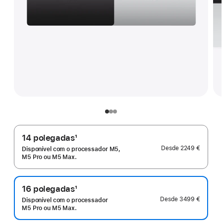
14 polegadas
1
Nota
Desde
2249 €
Disponível com o processador M5,
de
M5 Pro ou M5 Max.
rodapé
16 polegadas
1
Nota
Desde
3499 €
Disponível com o processador
de
M5 Pro ou M5 Max.
rodapé