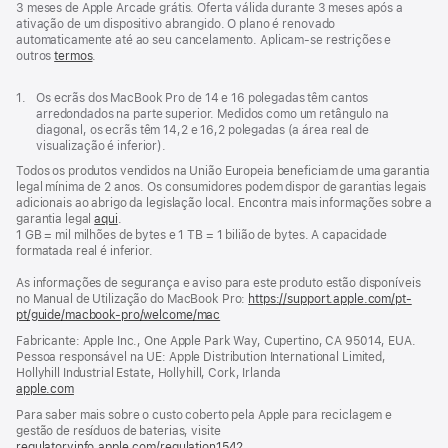
3 meses de Apple Arcade grátis. Oferta válida durante 3 meses após a
ativação de um dispositivo abrangido. O plano é renovado
automaticamente até ao seu cancelamento. Aplicam‑se restrições e
outros
termos
.
Nota
1.
Os ecrãs dos MacBook Pro de 14 e 16 polegadas têm cantos
de
arredondados na parte superior. Medidos como um retângulo na
rodapé
diagonal, os ecrãs têm 14,2 e 16,2 polegadas (a área real de
visualização é inferior).
Todos os produtos vendidos na União Europeia beneficiam de uma garantia
legal mínima de 2 anos. Os consumidores podem dispor de garantias legais
adicionais ao abrigo da legislação local. Encontra mais informações sobre a
garantia legal
aqui
.
1 GB = mil milhões de bytes e 1 TB = 1 bilião de bytes. A capacidade
formatada real é inferior.
As informações de segurança e aviso para este produto estão disponíveis
no Manual de Utilização do MacBook Pro:
https://support.apple.com/pt-
pt/guide/macbook-pro/welcome/mac
(abre
numa
Fabricante: Apple Inc., One Apple Park Way, Cupertino, CA 95014, EUA.
nova
Pessoa responsável na UE: Apple Distribution International Limited,
janela)
Hollyhill Industrial Estate, Hollyhill, Cork, Irlanda
apple.com
(abre
numa
Para saber mais sobre o custo coberto pela Apple para reciclagem e
nova
gestão de resíduos de baterias, visite
janela)
regulatoryinfo.apple.com/regulation1542
(abre