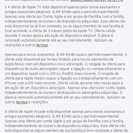
numa
Nota
◊ A oferta de Apple TV está disponível apenas para novos assinantes e
nova
de
antigos assinantes elegíveis. 9,99 €/mês após o período experimental.
janela
rodapé
Apenas uma oferta por Conta Apple e por grupo de Partilha com a família,
independentemente do número de dispositivos adquiridos. Esta oferta não
está disponível se já tiver aceitado, ou se algum membro da sua família já
tiver aceitado, a oferta de 3 meses grátis de Apple TV. Oferta válida
durante 3 meses após a ativação do dispositivo elegível. O plano é
renovado automaticamente até ao seu cancelamento. Aplicam-se
restrições e outros
termos
.
Apenas para novos assinantes. 8,99 €/mês após o período experimental. A
oferta está disponível por tempo limitado para novos assinantes da
Apple Music com um dispositivo novo abrangido. O resgate da oferta para
dispositivos de áudio abrangidos requer a ligação ou o emparelhamento a
um dispositivo Apple com o iOS ou iPadOS mais recente. O resgate da
oferta para Apple Watch requer a ligação ou o emparelhamento com um
iPhone com o iOS mais recente. Oferta válida durante três meses após a
ativação de um dispositivo abrangido. Apenas uma oferta por conta Apple,
independentemente do número de dispositivos abrangidos adquiridos. O
plano é renovado automaticamente até ao seu cancelamento. Aplicam-se
outros
termos
e restrições.
A oferta de Apple Arcade está disponível apenas para novos assinantes e
antigos assinantes elegíveis. 6,99 €/mês após o período experimental.
Apenas uma oferta por conta Apple e por grupo de Partilha com a família,
independentemente do número de dispositivos adquiridos. Esta oferta não
está disponível se algum membro da sua família já tiver aceitado a oferta de