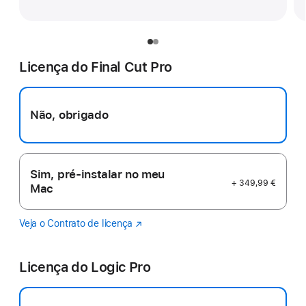
Licença do Final Cut Pro
Não, obrigado
Sim, pré-instalar no meu
+ 349,99 €
Mac
Veja o Contrato de licença
Final
(abre
Cut
numa
Pro
nova
Licença do Logic Pro
janela)