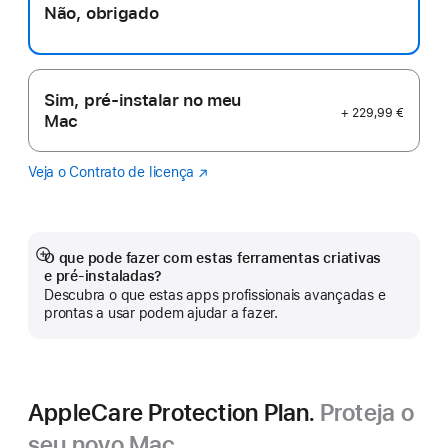
Não, obrigado
Sim, pré-instalar no meu
+ 229,99 €
Mac
Veja o Contrato de licença
Logic
(abre
Pro
numa
nova
janela)
O que pode fazer com estas ferramentas criativas
Veja
e pré‑instaladas?
mais
Descubra o que estas apps profissionais avançadas e
prontas a usar podem ajudar a fazer.
AppleCare Protection Plan.
Proteja o
seu novo Mac.