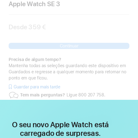
Apple Watch SE 3
Desde
359 €
Continuar
Precisa de algum tempo?
Mantenha todas as seleções guardando este dispositivo em
Guardados e regresse a qualquer momento para retomar no
ponto em que ficou.
Guardar para mais tarde
Tem mais perguntas?
Ligue 800 207 758.
O seu novo Apple Watch está
carregado de surpresas.