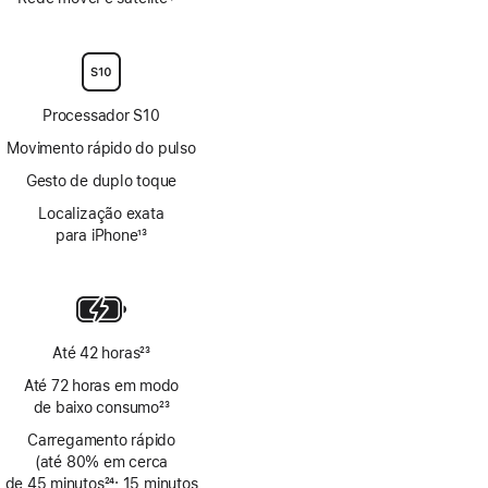
Nota
Nota
de
de
rodapé
rodapé
Processador S10
Movimento rápido do pulso
Gesto de duplo toque
Localização exata
para iPhone
13
Nota
de
rodapé
Até 42 horas
23
Nota
Até 72 horas em modo
de
de baixo consumo
23
rodapé
Nota
Carregamento rápido
de
(até 80% em cerca
rodapé
de 45 minutos
24
; 15 minutos