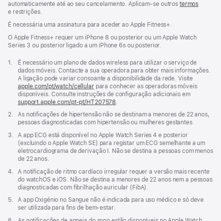
automaticamente até ao seu cancelamento. Aplicam‑se outros
termos
e restrições.
É necessária uma assinatura para aceder ao Apple Fitness+.
O Apple Fitness+ requer um iPhone 8 ou posterior ou um Apple Watch
Series 3 ou posterior ligado a um iPhone 6s ou posterior.
Nota
1.
É necessário um plano de dados wireless para utilizar o serviço de
de
dados móveis. Contacte a sua operadora para obter mais informações.
rodapé
A ligação pode variar consoante a disponibilidade da rede. Visite
apple.com/pt/watch/cellular
para conhecer as operadoras móveis
disponíveis. Consulte instruções de configuração adicionais em
support.apple.com/pt-pt/HT207578
(abre
.
numa
Nota
2.
As notificações de hipertensão não se destinam a menores de 22 anos,
nova
de
pessoas diagnosticadas com hipertensão ou mulheres gestantes.
janela)
rodapé
Nota
3.
A app ECG está disponível no Apple Watch Series 4 e posterior
de
(excluindo o Apple Watch SE) para registar um ECG semelhante a um
rodapé
eletrocardiograma de derivação I. Não se destina a pessoas com menos
de 22 anos.
Nota
4.
A notificação de ritmo cardíaco irregular requer a versão mais recente
de
do watchOS e iOS. Não se destina a menores de 22 anos nem a pessoas
rodapé
diagnosticadas com fibrilhação auricular (FibA).
Nota
5.
A app Oxigénio no Sangue não é indicada para uso médico e só deve
de
ser utilizada para fins de bem‑estar.
rodapé
Nota
6.
As notificações de apneia do sono estão disponíveis no Apple Watch