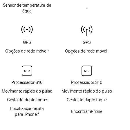
Sensor de temperatura da
de
-
Sem
água
profundidade
sensor
até
de
6 m
temperatura
da
água
GPS
GPS
Opções de rede móvel
1
Opções de rede móvel
1
Nota
Nota
de
de
rodapé
rodapé
Processador S10
Processador S10
Movimento rápido do pulso
Movimento rápido do pulso
Gesto de duplo toque
Gesto de duplo toque
Localização exata
Encontrar iPhone
para iPhone
13
Nota
de