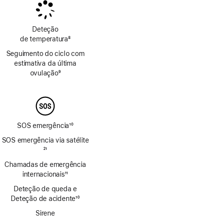
rodapé
rodapé
Deteção
de temperatura
8
Nota
Seguimento do ciclo com
de
estimativa da última
rodapé
ovulação
9
Nota
de
rodapé
SOS emergência
10
Nota
SOS emergência via satélite
de
Nota
21
rodapé
de
Chamadas de emergência
rodapé
internacionais
11
Nota
Deteção de queda e
de
Deteção de acidente
10
rodapé
Nota
Sirene