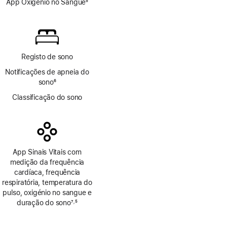
App Oxigénio no Sangue
5
Nota
de
rodapé
Registo de sono
Notificações de apneia do
sono
6
Nota
Classificação do sono
de
rodapé
App Sinais Vitais com
medição da frequência
cardíaca, frequência
respiratória, temperatura do
pulso, oxigénio no sangue e
duração do sono
7
5
,
Nota
Nota
de
de