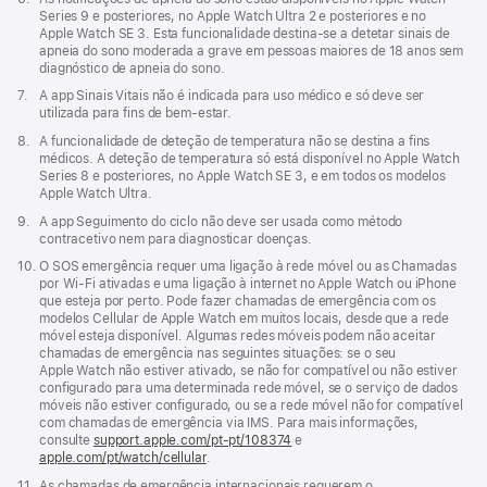
de
Series 9 e posteriores, no Apple Watch Ultra 2 e posteriores e no
rodapé
Apple Watch SE 3. Esta funcionalidade destina-se a detetar sinais de
apneia do sono moderada a grave em pessoas maiores de 18 anos sem
diagnóstico de apneia do sono.
Nota
7.
A app Sinais Vitais não é indicada para uso médico e só deve ser
de
utilizada para fins de bem-estar.
rodapé
Nota
8.
A funcionalidade de deteção de temperatura não se destina a fins
de
médicos. A deteção de temperatura só está disponível no Apple Watch
rodapé
Series 8 e posteriores, no Apple Watch SE 3, e em todos os modelos
Apple Watch Ultra.
Nota
9.
A app Seguimento do ciclo não deve ser usada como método
de
contracetivo nem para diagnosticar doenças.
rodapé
Nota
10.
O SOS emergência requer uma ligação à rede móvel ou as Chamadas
de
por Wi‑Fi ativadas e uma ligação à internet no Apple Watch ou iPhone
rodapé
que esteja por perto. Pode fazer chamadas de emergência com os
modelos Cellular de Apple Watch em muitos locais, desde que a rede
móvel esteja disponível. Algumas redes móveis podem não aceitar
chamadas de emergência nas seguintes situações: se o seu
Apple Watch não estiver ativado, se não for compatível ou não estiver
configurado para uma determinada rede móvel, se o serviço de dados
móveis não estiver configurado, ou se a rede móvel não for compatível
com chamadas de emergência via IMS. Para mais informações,
consulte
support.apple.com/pt-pt/108374
(abre
e
apple.com/pt/watch/cellular
.
numa
nova
Nota
11.
As chamadas de emergência internacionais requerem o