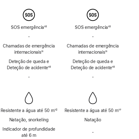
Nota
Nota
de
de
rodapé
rodapé
SOS emergência
10
SOS emergência
10
Nota
Nota
-
Sem
-
Sem
de
de
SOS
SOS
Chamadas de emergência
rodapé
Chamadas de emergência
rodapé
emergência
emergência
internacionais
11
internacionais
11
por
por
Nota
Nota
Deteção de queda e
satélite
Deteção de queda e
satélite
de
de
Deteção de acidente
10
Deteção de acidente
10
rodapé
rodapé
Nota
Nota
-
Sem
-
Sem
de
de
Sirene
Sirene
rodapé
rodapé
Resistente a água até 50 m
12
Resistente a água até 50 m
17
Nota
Nota
Natação, snorkeling
Natação
de
de
rodapé
Indicador de profundidade
rodapé
-
Sem
até 6 m
indicador