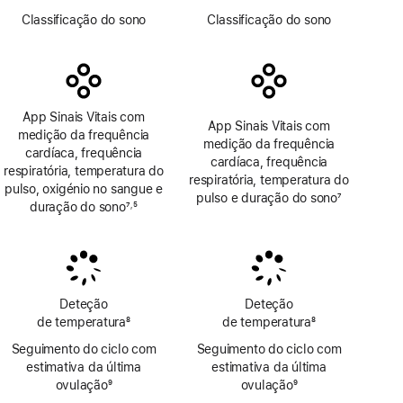
Nota
Nota
Classificação do sono
Classificação do sono
de
de
rodapé
rodapé
App Sinais Vitais com
App Sinais Vitais com
medição da frequência
medição da frequência
cardíaca, frequência
cardíaca, frequência
respiratória, temperatura do
respiratória, temperatura do
pulso, oxigénio no sangue e
pulso e duração do sono
7
duração do sono
7
5
,
Nota
Nota
Nota
de
de
de
rodapé
rodapé
rodapé
Deteção
Deteção
de temperatura
8
de temperatura
8
Nota
Nota
Seguimento do ciclo com
Seguimento do ciclo com
de
de
estimativa da última
estimativa da última
rodapé
rodapé
ovulação
9
ovulação
9