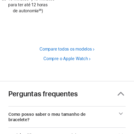
Nota
para ter até 12 horas
de
de autonomia
25
)
rodapé
Nota
de
rodapé
Compare todos os modelos
Compre o Apple Watch
Perguntas frequentes
Como posso saber o meu tamanho de
bracelete?