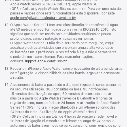
janela)
de
Apple Watch Series 5 (GPS + Cellular), Apple Watch SE
rodapé
(GPS + Cellular), Apple Watch Ultra ou posterior. Para ver uma lista dos
países e regiões onde esta funcionalidade está disponível, consulte
apple.com/pt/watchos/feature-availability
.
Nota
12.
O Apple Watch Series 11 tem uma classificação de resistência à água
de
até 50 metros, em conformidade com a norma ISO 22810:2010. Isto
rodapé
significa que pode ser usado para atividades aquáticas de pouca
profundidade, como a natação em piscinas ou no mar.
O Apple Watch Series 11 não deve ser usado para mergulho, esqui
aquático e outras atividades que envolvam água a alta velocidade
ou imersões mais profundas. A resistência à água não é permanente
e pode diminuir com o tempo. Para mais informações,
consulte
support.apple.com/109522
.
Nota
13.
Requer um iPhone e Apple Watch com processador de ultra banda larga
de
de 2.ª geração. A disponibilidade da ultra banda larga varia consoante
rodapé
a região.
Nota
14.
A autonomia da bateria para todo o dia, com registo de sono, baseia‑se
de
na seguinte utilização: 300 consultas da hora, 90 notificações,
rodapé
15 minutos de utilização de apps, 60 minutos de exercício a ouvir
música a partir do Apple Watch através de Bluetooth e 6 horas de
registo de sono, num período de 24 horas. A utilização do Apple Watch
Series 11 (GPS) inclui a ligação Bluetooth a um iPhone ao longo das
24 horas do teste. A utilização do Apple Watch Series 11
(GPS + Cellular) inclui um total de 4 horas de ligação à rede móvel e
20 horas de ligação Bluetooth a um iPhone ao longo de 24 horas. A
autonomia da bateria em modo de baixo consumo, com registo de sono,