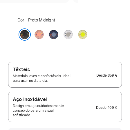
Escolha
Cor - Preto Midnight
uma
cor:
Rosa
Blue
Cinzento
Volt Splash
Alpenglow
Ribbon
Veiled
Preto Midnight
Têxteis
Desde
359 €
Materiais leves e confortáveis. Ideal
para usar no dia a dia.
Aço inoxidável
Design em aço cuidadosamente
Desde
409 €
concebido para um visual
sofisticado.