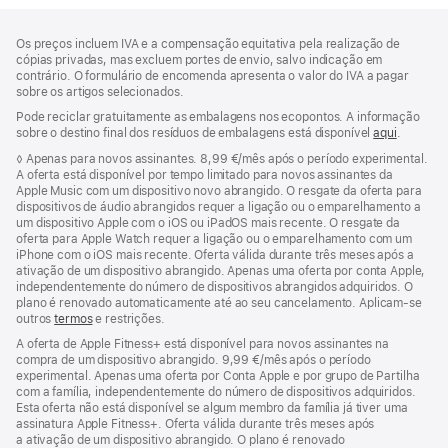
Rodapé
notas
Os preços incluem IVA e a compensação equitativa pela realização de
de
cópias privadas, mas excluem portes de envio, salvo indicação em
rodapé
contrário. O formulário de encomenda apresenta o valor do IVA a pagar
sobre os artigos selecionados.
Pode reciclar gratuitamente as embalagens nos ecopontos. A informação
sobre o destino final dos resíduos de embalagens está disponível
aqui
.
Nota
◊
Apenas para novos assinantes. 8,99 €/mês após o período experimental.
de
A oferta está disponível por tempo limitado para novos assinantes da
rodapé
Apple Music com um dispositivo novo abrangido. O resgate da oferta para
dispositivos de áudio abrangidos requer a ligação ou o emparelhamento a
um dispositivo Apple com o iOS ou iPadOS mais recente. O resgate da
oferta para Apple Watch requer a ligação ou o emparelhamento com um
iPhone com o iOS mais recente. Oferta válida durante três meses após a
ativação de um dispositivo abrangido. Apenas uma oferta por conta Apple,
independentemente do número de dispositivos abrangidos adquiridos. O
plano é renovado automaticamente até ao seu cancelamento. Aplicam-se
outros
termos
e restrições.
A oferta de Apple Fitness+ está disponível para novos assinantes na
compra de um dispositivo abrangido. 9,99 €/mês após o período
experimental. Apenas uma oferta por Conta Apple e por grupo de Partilha
com a família, independentemente do número de dispositivos adquiridos.
Esta oferta não está disponível se algum membro da família já tiver uma
assinatura Apple Fitness+. Oferta válida durante três meses após
a ativação de um dispositivo abrangido. O plano é renovado