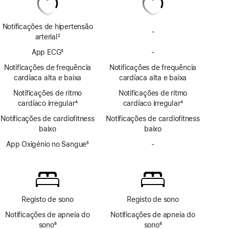
Notificações de hipertensão
-
Sem
arterial
2
notificações
Nota
App ECG
3
-
de
Sem
de
Nota
hipertensão
app
rodapé
Notificações de frequência
Notificações de frequência
de
ECG
cardíaca alta e baixa
cardíaca alta e baixa
rodapé
Notificações de ritmo
Notificações de ritmo
cardíaco irregular
4
cardíaco irregular
4
Nota
Nota
Notificações de cardiofitness
Notificações de cardiofitness
de
de
baixo
baixo
rodapé
rodapé
App Oxigénio no Sangue
5
-
Sem
Nota
app
de
Oxigénio
rodapé
no
Sangue
Registo de sono
Registo de sono
Notificações de apneia do
Notificações de apneia do
sono
6
sono
6