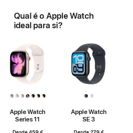
relacionadas
Qual é o Apple Watch
com
a
ideal para si?
saúde
do
coração
Apple Watch
Apple Watch
Series 11
SE 3
Desde 459 €
Desde 279 €