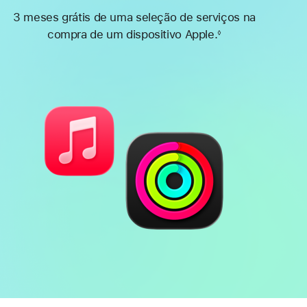
3 meses grátis de uma seleção de serviços na
compra de um dispositivo Apple.
◊
Nota
de
rodapé
Bateria
Funcionalidades