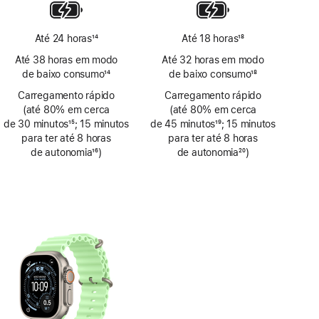
rodapé
Até 24 horas
14
Até 18 horas
18
Nota
Nota
Até 38 horas em modo
Até 32 horas em modo
de
de
de baixo consumo
14
de baixo consumo
18
rodapé
rodapé
Nota
Nota
Carregamento rápido
Carregamento rápido
de
de
(até 80% em cerca
(até 80% em cerca
rodapé
rodapé
de 30 minutos
15
; 15 minutos
de 45 minutos
19
; 15 minutos
Nota
para ter até 8 horas
Nota
para ter até 8 horas
de
de autonomia
16
)
de
de autonomia
20
)
rodapé
Nota
rodapé
Nota
de
de
rodapé
rodapé