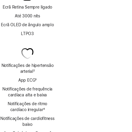
Ecrã Retina Sempre ligado
Até 3000 nits
Ecrã OLED de ângulo amplo
LTPO3
Notificações de hipertensão
arterial
2
Nota
App ECG
3
de
Nota
rodapé
Notificações de frequência
de
cardíaca alta e baixa
rodapé
Notificações de ritmo
cardíaco irregular
4
Nota
Notificações de cardiofitness
de
baixo
rodapé