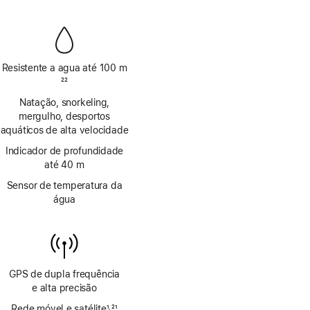
de
rodapé
Resistente a agua até 100 m
Nota
22
de
Natação, snorkeling,
rodapé
mergulho, desportos
aquáticos de alta velocidade
Indicador de profundidade
até 40 m
Sensor de temperatura da
água
GPS de dupla frequência
e alta precisão
Rede móvel e satélite
1
21
,