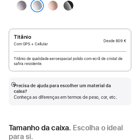
Cinzento
Rosa‑dourado
Preto brilhante
sideral
Prateado
Titânio
Desde
809 €
Com GPS + Cellular
Titânio de qualidade aeroespacial polido com ecrã de cristal de
safira resistente.
Precisa de ajuda para escolher um material da
Veja
caixa?
mais
Conheça as diferenças em termos de peso, cor, etc.
Tamanho da caixa.
Escolha o ideal
para si.