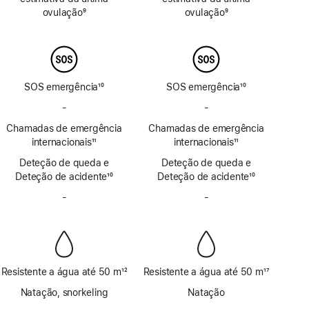
rodapé
rodapé
ovulação
9
ovulação
9
Nota
Nota
de
de
rodapé
rodapé
SOS emergência
10
SOS emergência
10
Nota
Nota
-
Sem
-
Sem
de
de
SOS
SOS
Chamadas de emergência
rodapé
Chamadas de emergência
rodapé
emergência
emergência
internacionais
11
internacionais
11
por
por
Nota
Nota
Deteção de queda e
satélite
Deteção de queda e
satélite
de
de
Deteção de acidente
10
Deteção de acidente
10
rodapé
rodapé
Nota
Nota
-
Sem
-
Sem
de
de
Sirene
Sirene
rodapé
rodapé
Resistente a água até 50 m
12
Resistente a água até 50 m
17
Nota
Nota
Natação, snorkeling
Natação
de
de