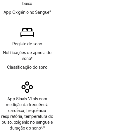
de
baixo
rodapé
App Oxigénio no Sangue
5
Nota
de
rodapé
Registo de sono
Notificações de apneia do
sono
6
Nota
Classificação do sono
de
rodapé
App Sinais Vitais com
medição da frequência
cardíaca, frequência
respiratória, temperatura do
pulso, oxigénio no sangue e
duração do sono
7
5
,