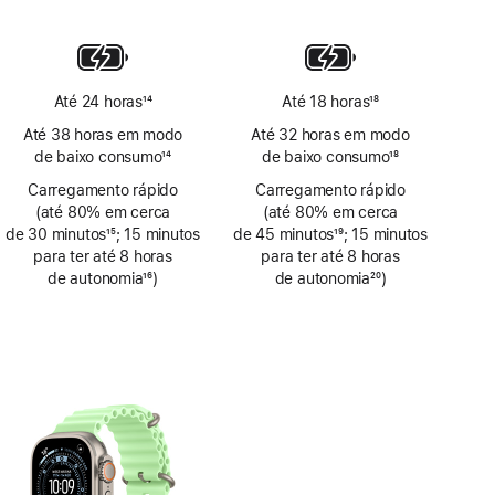
Nota
de
rodapé
Até 24 horas
14
Até 18 horas
18
Nota
Nota
Até 38 horas em modo
Até 32 horas em modo
de
de
de baixo consumo
14
de baixo consumo
18
rodapé
rodapé
Nota
Nota
Carregamento rápido
Carregamento rápido
de
de
(até 80% em cerca
(até 80% em cerca
rodapé
rodapé
de 30 minutos
15
; 15 minutos
de 45 minutos
19
; 15 minutos
Nota
para ter até 8 horas
Nota
para ter até 8 horas
de
de autonomia
16
)
de
de autonomia
20
)
rodapé
Nota
rodapé
Nota
de
de
rodapé
rodapé