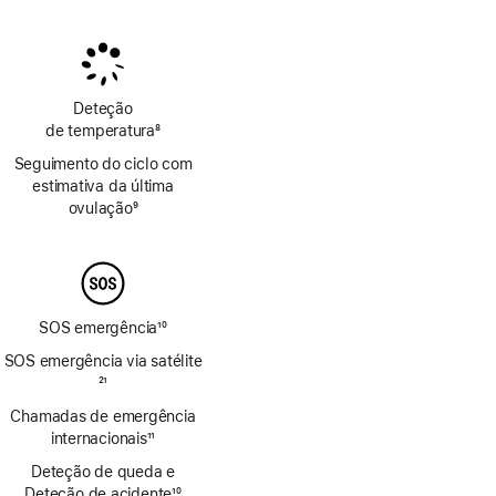
Nota
Nota
de
de
rodapé
rodapé
Deteção
de temperatura
8
Nota
Seguimento do ciclo com
de
estimativa da última
rodapé
ovulação
9
Nota
de
rodapé
SOS emergência
10
Nota
SOS emergência via satélite
de
Nota
21
rodapé
de
Chamadas de emergência
rodapé
internacionais
11
Nota
Deteção de queda e
de
Deteção de acidente
10