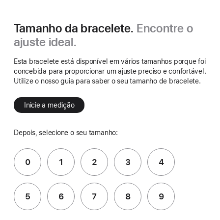
Tamanho da bracelete.
Encontre o
ajuste ideal.
Esta bracelete está disponível em vários tamanhos porque foi
concebida para proporcionar um ajuste preciso e confortável.
Utilize o nosso guia para saber o seu tamanho de bracelete.
Inicie a medição
Depois, selecione o seu tamanho:
0
1
2
3
4
5
6
7
8
9