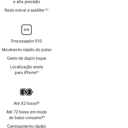
e alta precisão
Rede móvel e satélite
1
21
,
Nota
Nota
de
de
rodapé
rodapé
Processador S10
Movimento rápido do pulso
Gesto de duplo toque
Localização exata
para iPhone
13
Nota
de
rodapé
Até 42 horas
23
Nota
Até 72 horas em modo
de
de baixo consumo
23
rodapé
Nota
Carregamento rápido