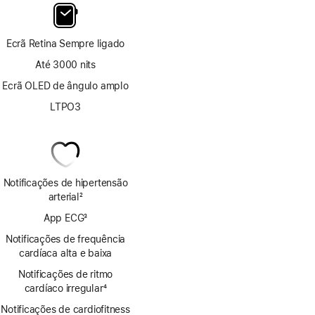
Ecrã Retina Sempre ligado
Até 3000 nits
Ecrã OLED de ângulo amplo
LTPO3
Notificações de hipertensão
arterial
2
Nota
App ECG
3
de
Nota
rodapé
Notificações de frequência
de
cardíaca alta e baixa
rodapé
Notificações de ritmo
cardíaco irregular
4
Nota
Notificações de cardiofitness