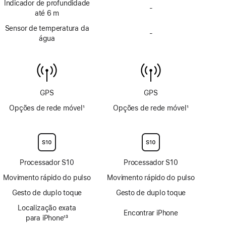
rodapé
Indicador de profundidade
rodapé
-
Sem
até 6 m
indicador
Sensor de temperatura da
de
-
Sem
água
profundidade
sensor
até
de
6 m
temperatura
da
água
GPS
GPS
Opções de rede móvel
1
Opções de rede móvel
1
Nota
Nota
de
de
rodapé
rodapé
Processador S10
Processador S10
Movimento rápido do pulso
Movimento rápido do pulso
Gesto de duplo toque
Gesto de duplo toque
Localização exata
Encontrar iPhone
para iPhone
13