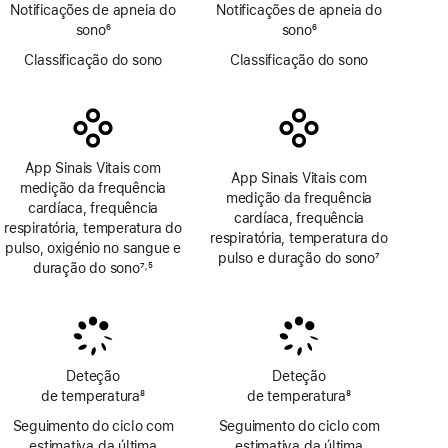
Notificações de apneia do
Notificações de apneia do
sono
6
sono
6
Nota
Nota
Classificação do sono
Classificação do sono
de
de
rodapé
rodapé
App Sinais Vitais com
App Sinais Vitais com
medição da frequência
medição da frequência
cardíaca, frequência
cardíaca, frequência
respiratória, temperatura do
respiratória, temperatura do
pulso, oxigénio no sangue e
pulso e duração do sono
7
duração do sono
7
5
,
Nota
Nota
Nota
de
de
de
rodapé
rodapé
rodapé
Deteção
Deteção
de temperatura
8
de temperatura
8
Nota
Nota
Seguimento do ciclo com
Seguimento do ciclo com
de
de
estimativa da última
estimativa da última