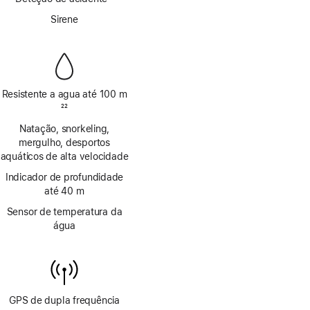
rodapé
Nota
Sirene
de
rodapé
Resistente a agua até 100 m
Nota
22
de
Natação, snorkeling,
rodapé
mergulho, desportos
aquáticos de alta velocidade
Indicador de profundidade
até 40 m
Sensor de temperatura da
água
GPS de dupla frequência