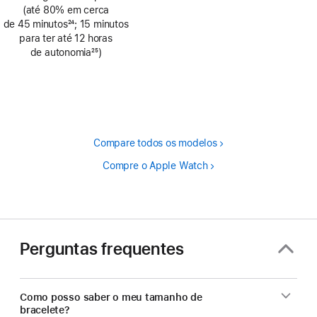
de
(até 80% em cerca
rodapé
de 45 minutos
24
; 15 minutos
Nota
para ter até 12 horas
de
de autonomia
25
)
rodapé
Nota
de
rodapé
Compare todos os modelos
Compre o Apple Watch
Perguntas frequentes
Como posso saber o meu tamanho de
bracelete?