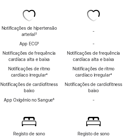
Notificações de hipertensão
-
Sem
arterial
2
notificações
Nota
App ECG
3
-
de
Sem
de
Nota
hipertensão
app
rodapé
Notificações de frequência
Notificações de frequência
de
ECG
cardíaca alta e baixa
cardíaca alta e baixa
rodapé
Notificações de ritmo
Notificações de ritmo
cardíaco irregular
4
cardíaco irregular
4
Nota
Nota
Notificações de cardiofitness
Notificações de cardiofitness
de
de
baixo
baixo
rodapé
rodapé
App Oxigénio no Sangue
5
-
Sem
Nota
app
de
Oxigénio
rodapé
no
Sangue
Registo de sono
Registo de sono