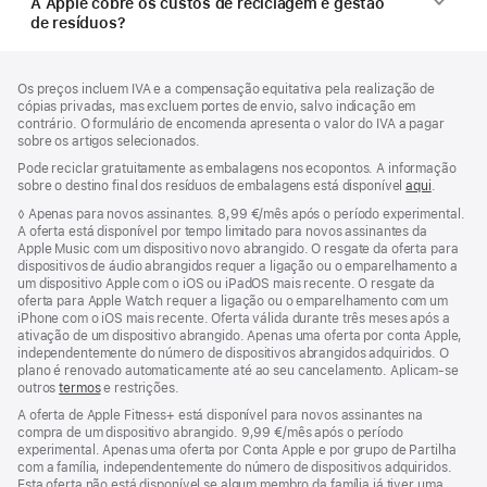
A Apple cobre os custos de reciclagem e gestão
de resíduos?
Rodapé
notas
Os preços incluem IVA e a compensação equitativa pela realização de
de
cópias privadas, mas excluem portes de envio, salvo indicação em
rodapé
contrário. O formulário de encomenda apresenta o valor do IVA a pagar
sobre os artigos selecionados.
Pode reciclar gratuitamente as embalagens nos ecopontos. A informação
sobre o destino final dos resíduos de embalagens está disponível
aqui
.
Nota
◊
Apenas para novos assinantes. 8,99 €/mês após o período experimental.
de
A oferta está disponível por tempo limitado para novos assinantes da
rodapé
Apple Music com um dispositivo novo abrangido. O resgate da oferta para
dispositivos de áudio abrangidos requer a ligação ou o emparelhamento a
um dispositivo Apple com o iOS ou iPadOS mais recente. O resgate da
oferta para Apple Watch requer a ligação ou o emparelhamento com um
iPhone com o iOS mais recente. Oferta válida durante três meses após a
ativação de um dispositivo abrangido. Apenas uma oferta por conta Apple,
independentemente do número de dispositivos abrangidos adquiridos. O
plano é renovado automaticamente até ao seu cancelamento. Aplicam-se
outros
termos
e restrições.
A oferta de Apple Fitness+ está disponível para novos assinantes na
compra de um dispositivo abrangido. 9,99 €/mês após o período
experimental. Apenas uma oferta por Conta Apple e por grupo de Partilha
com a família, independentemente do número de dispositivos adquiridos.
Esta oferta não está disponível se algum membro da família já tiver uma