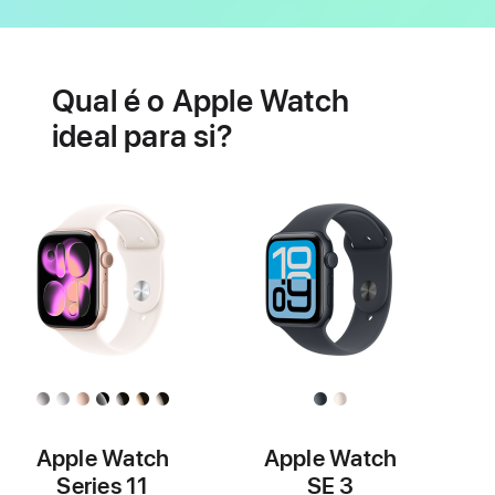
Bateria
Funcionalidades
relacionadas
Qual é o Apple Watch
com
a
ideal para si?
saúde
do
coração
Apple Watch
Apple Watch
Series 11
SE 3