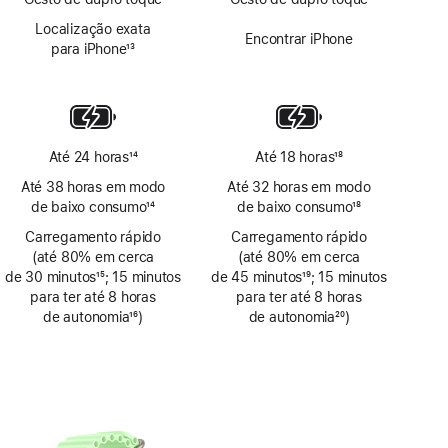
Localização exata
Encontrar iPhone
para iPhone
13
Nota
de
rodapé
Até 24 horas
14
Até 18 horas
18
Nota
Nota
Até 38 horas em modo
Até 32 horas em modo
de
de
de baixo consumo
14
de baixo consumo
18
rodapé
rodapé
Nota
Nota
Carregamento rápido
Carregamento rápido
de
de
(até 80% em cerca
(até 80% em cerca
rodapé
rodapé
de 30 minutos
15
; 15 minutos
de 45 minutos
19
; 15 minutos
Nota
para ter até 8 horas
Nota
para ter até 8 horas
de
de autonomia
16
)
de
de autonomia
20
)
rodapé
Nota
rodapé
Nota
de
de
rodapé
rodapé