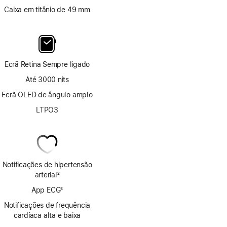
Caixa em titânio de 49 mm
Ecrã Retina Sempre ligado
Até 3000 nits
Ecrã OLED de ângulo amplo
LTPO3
Notificações de hipertensão
arterial
2
Nota
App ECG
3
de
Nota
rodapé
Notificações de frequência
de
cardíaca alta e baixa
rodapé