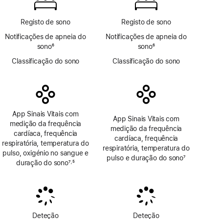
Sangue
Registo de sono
Registo de sono
Notificações de apneia do
Notificações de apneia do
sono
6
sono
6
Nota
Nota
Classificação do sono
Classificação do sono
de
de
rodapé
rodapé
App Sinais Vitais com
App Sinais Vitais com
medição da frequência
medição da frequência
cardíaca, frequência
cardíaca, frequência
respiratória, temperatura do
respiratória, temperatura do
pulso, oxigénio no sangue e
pulso e duração do sono
7
duração do sono
7
5
,
Nota
Nota
Nota
de
de
de
rodapé
rodapé
rodapé
Deteção
Deteção