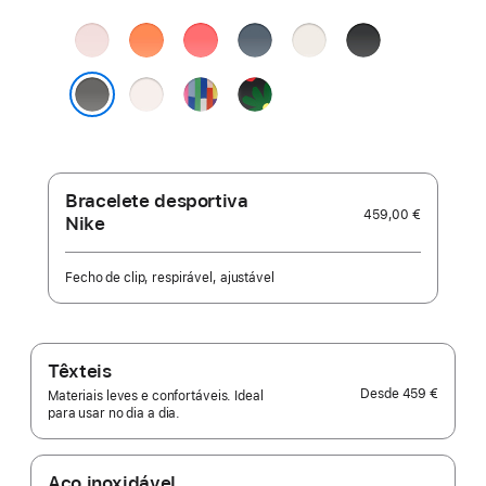
cor:
Rosa‑pálido
Clementina
Goiaba‑vivo
Azul-
Luz das estrelas
Preto
âncora
Rosa leve
Pride Edition
Black Unity
-
Cinzento rocha
Unity Bloom
Bracelete desportiva
459,00 €
Nike
Fecho de clip, respirável, ajustável
Têxteis
Desde
459 €
Materiais leves e confortáveis. Ideal
para usar no dia a dia.
Aço inoxidável