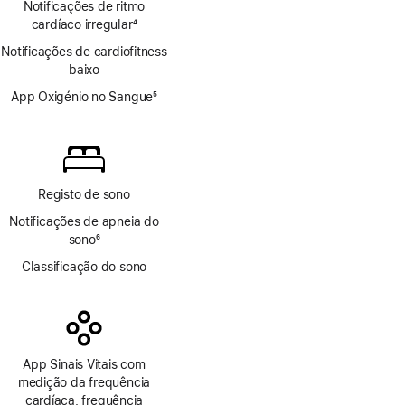
Notificações de ritmo
cardíaco irregular
4
Nota
Notificações de cardiofitness
de
baixo
rodapé
App Oxigénio no Sangue
5
Nota
de
rodapé
Registo de sono
Notificações de apneia do
sono
6
Nota
Classificação do sono
de
rodapé
App Sinais Vitais com
medição da frequência
cardíaca, frequência