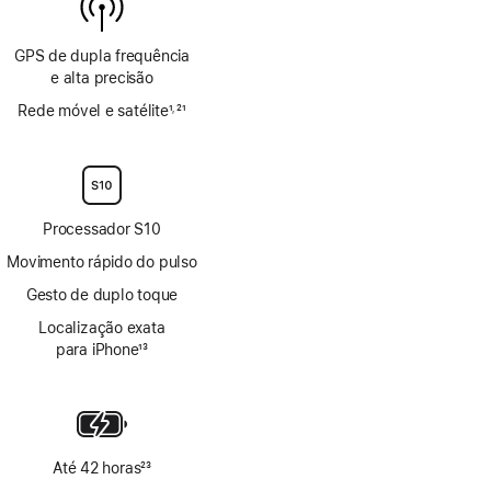
GPS de dupla frequência
e alta precisão
Rede móvel e satélite
1
21
,
Nota
Nota
de
de
rodapé
rodapé
Processador S10
Movimento rápido do pulso
Gesto de duplo toque
Localização exata
para iPhone
13
Nota
de
rodapé
Até 42 horas
23
Nota