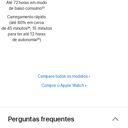
Até 72 horas em modo
de
de baixo consumo
23
rodapé
Nota
Carregamento rápido
de
(até 80% em cerca
rodapé
de 45 minutos
24
; 15 minutos
Nota
para ter até 12 horas
de
de autonomia
25
)
rodapé
Nota
de
rodapé
Compare todos os modelos
Compre o Apple Watch
Perguntas frequentes