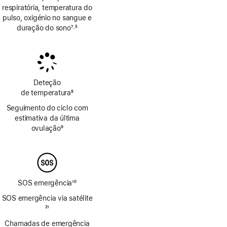
respiratória, temperatura do
pulso, oxigénio no sangue e
duração do sono
7
5
,
Nota
Nota
de
de
rodapé
rodapé
Deteção
de temperatura
8
Nota
Seguimento do ciclo com
de
estimativa da última
rodapé
ovulação
9
Nota
de
rodapé
SOS emergência
10
Nota
SOS emergência via satélite
de
Nota
21
rodapé
de
Chamadas de emergência