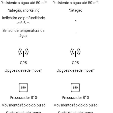
Resistente a água até 50 m
12
Resistente a água até 50 m
17
Nota
Nota
Natação, snorkeling
Natação
de
de
rodapé
Indicador de profundidade
rodapé
-
Sem
até 6 m
indicador
Sensor de temperatura da
de
-
Sem
água
profundidade
sensor
até
de
6 m
temperatura
da
água
GPS
GPS
Opções de rede móvel
1
Opções de rede móvel
1
Nota
Nota
de
de
rodapé
rodapé
Processador S10
Processador S10
Movimento rápido do pulso
Movimento rápido do pulso
Gesto de duplo toque
Gesto de duplo toque