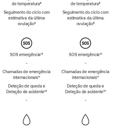
de temperatura
8
de temperatura
8
Nota
Nota
Seguimento do ciclo com
Seguimento do ciclo com
de
de
estimativa da última
estimativa da última
rodapé
rodapé
ovulação
9
ovulação
9
Nota
Nota
de
de
rodapé
rodapé
SOS emergência
10
SOS emergência
10
Nota
Nota
-
Sem
-
Sem
de
de
SOS
SOS
Chamadas de emergência
rodapé
Chamadas de emergência
rodapé
emergência
emergência
internacionais
11
internacionais
11
por
por
Nota
Nota
Deteção de queda e
satélite
Deteção de queda e
satélite
de
de
Deteção de acidente
10
Deteção de acidente
10
rodapé
rodapé
Nota
Nota
-
Sem
-
Sem
de
de
Sirene
Sirene
rodapé
rodapé