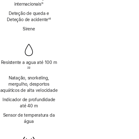
rodapé
internacionais
11
Nota
Deteção de queda e
de
Deteção de acidente
10
rodapé
Nota
Sirene
de
rodapé
Resistente a agua até 100 m
Nota
22
de
Natação, snorkeling,
rodapé
mergulho, desportos
aquáticos de alta velocidade
Indicador de profundidade
até 40 m
Sensor de temperatura da
água