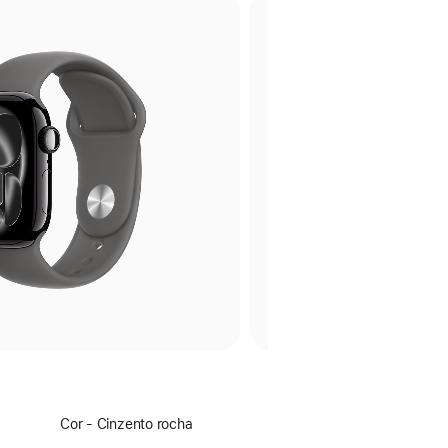
Escolha
Cor - Cinzento rocha
uma