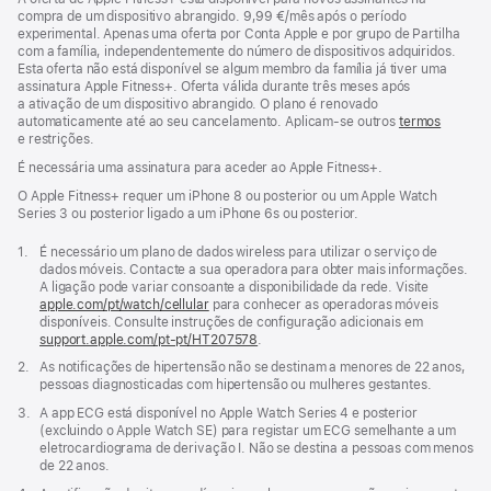
compra de um dispositivo abrangido. 9,99 €/mês após o período
experimental. Apenas uma oferta por Conta Apple e por grupo de Partilha
com a família, independentemente do número de dispositivos adquiridos.
Esta oferta não está disponível se algum membro da família já tiver uma
assinatura Apple Fitness+. Oferta válida durante três meses após
a ativação de um dispositivo abrangido. O plano é renovado
automaticamente até ao seu cancelamento. Aplicam‑se outros
termos
e restrições.
É necessária uma assinatura para aceder ao Apple Fitness+.
O Apple Fitness+ requer um iPhone 8 ou posterior ou um Apple Watch
Series 3 ou posterior ligado a um iPhone 6s ou posterior.
Nota
1.
É necessário um plano de dados wireless para utilizar o serviço de
de
dados móveis. Contacte a sua operadora para obter mais informações.
rodapé
A ligação pode variar consoante a disponibilidade da rede. Visite
apple.com/pt/watch/cellular
para conhecer as operadoras móveis
disponíveis. Consulte instruções de configuração adicionais em
support.apple.com/pt-pt/HT207578
(abre
.
numa
Nota
2.
As notificações de hipertensão não se destinam a menores de 22 anos,
nova
de
pessoas diagnosticadas com hipertensão ou mulheres gestantes.
janela)
rodapé
Nota
3.
A app ECG está disponível no Apple Watch Series 4 e posterior
de
(excluindo o Apple Watch SE) para registar um ECG semelhante a um
rodapé
eletrocardiograma de derivação I. Não se destina a pessoas com menos
de 22 anos.