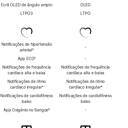
Ecrã OLED de ângulo amplo
OLED
LTPO3
LTPO
Notificações de hipertensão
-
Sem
arterial
2
notificações
Nota
App ECG
3
-
de
Sem
de
Nota
hipertensão
app
rodapé
Notificações de frequência
Notificações de frequência
de
ECG
cardíaca alta e baixa
cardíaca alta e baixa
rodapé
Notificações de ritmo
Notificações de ritmo
cardíaco irregular
4
cardíaco irregular
4
Nota
Nota
Notificações de cardiofitness
Notificações de cardiofitness
de
de
baixo
baixo
rodapé
rodapé
App Oxigénio no Sangue
5
-
Sem
Nota
app
de
Oxigénio
rodapé
no