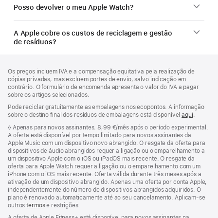
Posso devolver o meu Apple Watch?
A Apple cobre os custos de reciclagem e gestão
de resíduos?
Rodapé
notas
Os preços incluem IVA e a compensação equitativa pela realização de
de
cópias privadas, mas excluem portes de envio, salvo indicação em
rodapé
contrário. O formulário de encomenda apresenta o valor do IVA a pagar
sobre os artigos selecionados.
Pode reciclar gratuitamente as embalagens nos ecopontos. A informação
sobre o destino final dos resíduos de embalagens está disponível
aqui
.
Nota
◊
Apenas para novos assinantes. 8,99 €/mês após o período experimental.
de
A oferta está disponível por tempo limitado para novos assinantes da
rodapé
Apple Music com um dispositivo novo abrangido. O resgate da oferta para
dispositivos de áudio abrangidos requer a ligação ou o emparelhamento a
um dispositivo Apple com o iOS ou iPadOS mais recente. O resgate da
oferta para Apple Watch requer a ligação ou o emparelhamento com um
iPhone com o iOS mais recente. Oferta válida durante três meses após a
ativação de um dispositivo abrangido. Apenas uma oferta por conta Apple,
independentemente do número de dispositivos abrangidos adquiridos. O
plano é renovado automaticamente até ao seu cancelamento. Aplicam-se
outros
termos
e restrições.
A oferta de Apple Fitness+ está disponível para novos assinantes na