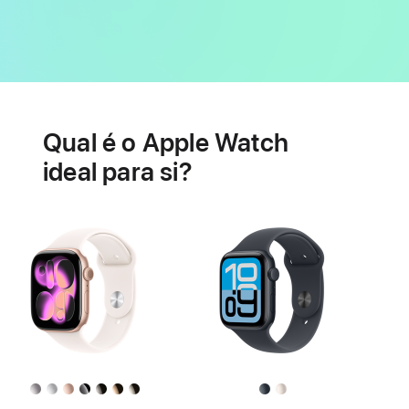
Bateria
Funcionalidades
relacionadas
Qual é o Apple Watch
com
a
ideal para si?
saúde
do
coração