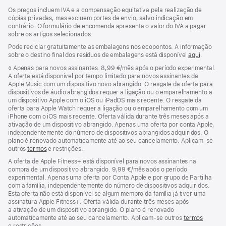
Rodapé
notas
Os preços incluem IVA e a compensação equitativa pela realização de
de
cópias privadas, mas excluem portes de envio, salvo indicação em
rodapé
contrário. O formulário de encomenda apresenta o valor do IVA a pagar
sobre os artigos selecionados.
Pode reciclar gratuitamente as embalagens nos ecopontos. A informação
sobre o destino final dos resíduos de embalagens está disponível
aqui
.
Nota
◊
Apenas para novos assinantes. 8,99 €/mês após o período experimental.
de
A oferta está disponível por tempo limitado para novos assinantes da
rodapé
Apple Music com um dispositivo novo abrangido. O resgate da oferta para
dispositivos de áudio abrangidos requer a ligação ou o emparelhamento a
um dispositivo Apple com o iOS ou iPadOS mais recente. O resgate da
oferta para Apple Watch requer a ligação ou o emparelhamento com um
iPhone com o iOS mais recente. Oferta válida durante três meses após a
ativação de um dispositivo abrangido. Apenas uma oferta por conta Apple,
independentemente do número de dispositivos abrangidos adquiridos. O
plano é renovado automaticamente até ao seu cancelamento. Aplicam-se
outros
termos
e restrições.
A oferta de Apple Fitness+ está disponível para novos assinantes na
compra de um dispositivo abrangido. 9,99 €/mês após o período
experimental. Apenas uma oferta por Conta Apple e por grupo de Partilha
com a família, independentemente do número de dispositivos adquiridos.
Esta oferta não está disponível se algum membro da família já tiver uma
assinatura Apple Fitness+. Oferta válida durante três meses após
a ativação de um dispositivo abrangido. O plano é renovado
automaticamente até ao seu cancelamento. Aplicam‑se outros
termos