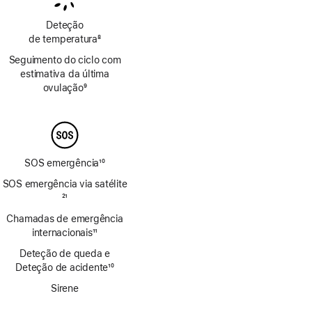
Deteção
de temperatura
8
Nota
Seguimento do ciclo com
de
estimativa da última
rodapé
ovulação
9
Nota
de
rodapé
SOS emergência
10
Nota
SOS emergência via satélite
de
Nota
21
rodapé
de
Chamadas de emergência
rodapé
internacionais
11
Nota
Deteção de queda e
de
Deteção de acidente
10
rodapé
Nota
Sirene
de
rodapé