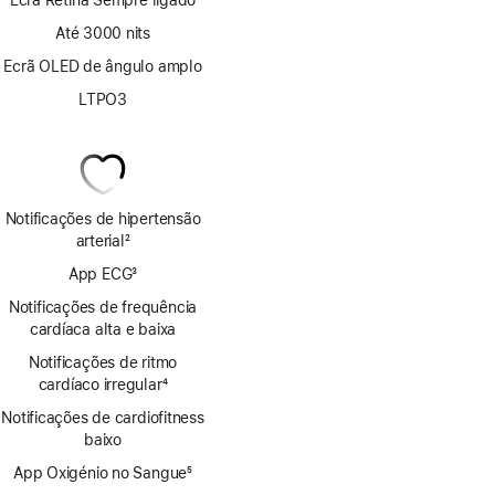
Ecrã Retina Sempre ligado
Até 3000 nits
Ecrã OLED de ângulo amplo
LTPO3
Notificações de hipertensão
arterial
2
Nota
App ECG
3
de
Nota
rodapé
Notificações de frequência
de
cardíaca alta e baixa
rodapé
Notificações de ritmo
cardíaco irregular
4
Nota
Notificações de cardiofitness
de
baixo
rodapé
App Oxigénio no Sangue
5