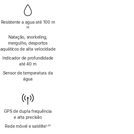
Resistente a agua até 100 m
Nota
22
de
Natação, snorkeling,
rodapé
mergulho, desportos
aquáticos de alta velocidade
Indicador de profundidade
até 40 m
Sensor de temperatura da
água
GPS de dupla frequência
e alta precisão
Rede móvel e satélite
1
21
,
Nota
Nota