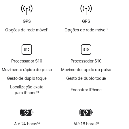
6 m
temperatura
da
água
GPS
GPS
Opções de rede móvel
1
Opções de rede móvel
1
Nota
Nota
de
de
rodapé
rodapé
Processador S10
Processador S10
Movimento rápido do pulso
Movimento rápido do pulso
Gesto de duplo toque
Gesto de duplo toque
Localização exata
Encontrar iPhone
para iPhone
13
Nota
de
rodapé
Até 24 horas
14
Até 18 horas
18