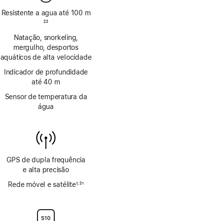
Resistente a agua até 100 m
Nota
22
de
Natação, snorkeling,
rodapé
mergulho, desportos
aquáticos de alta velocidade
Indicador de profundidade
até 40 m
Sensor de temperatura da
água
GPS de dupla frequência
e alta precisão
Rede móvel e satélite
1
21
,
Nota
Nota
de
de
rodapé
rodapé