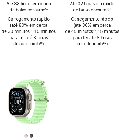
Nota
Nota
Até 38 horas em modo
Até 32 horas em modo
de
de
de baixo consumo
14
de baixo consumo
18
rodapé
rodapé
Nota
Nota
Carregamento rápido
Carregamento rápido
de
de
(até 80% em cerca
(até 80% em cerca
rodapé
rodapé
de 30 minutos
15
; 15 minutos
de 45 minutos
19
; 15 minutos
Nota
para ter até 8 horas
Nota
para ter até 8 horas
de
de autonomia
16
)
de
de autonomia
20
)
rodapé
Nota
rodapé
Nota
de
de
rodapé
rodapé