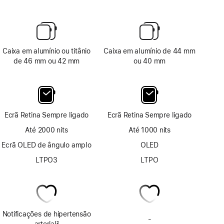
Caixa em alumínio ou titânio
Caixa em alumínio de 44 mm
de 46 mm ou 42 mm
ou 40 mm
Ecrã Retina Sempre ligado
Ecrã Retina Sempre ligado
Até 2000 nits
Até 1000 nits
Ecrã OLED de ângulo amplo
OLED
LTPO3
LTPO
Notificações de hipertensão
-
Sem
arterial
2