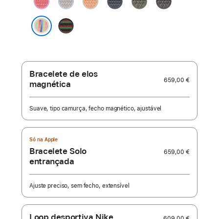
âncora
Black
Unity
Pride Edition
-
Unity
Rhythm
Bracelete de elos
659,00 €
magnética
Suave, tipo camurça, fecho magnético, ajustável
Só na Apple
Bracelete Solo
659,00 €
entrançada
Ajuste preciso, sem fecho, extensível
Loop desportiva Nike
609,00 €