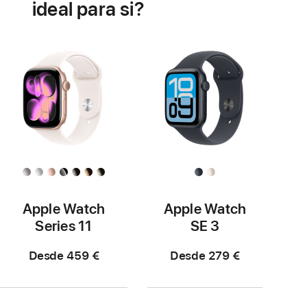
a
ideal para si?
saúde
do
coração
Apple Watch
Apple Watch
Series 11
SE 3
Desde 459 €
Desde 279 €