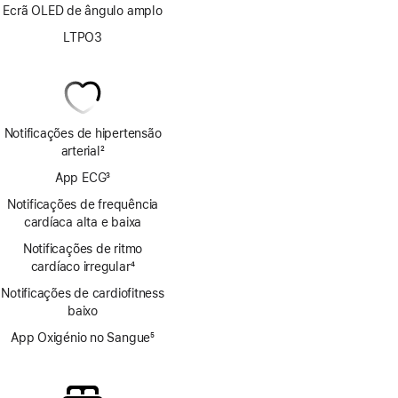
Ecrã OLED de ângulo amplo
LTPO3
Notificações de hipertensão
arterial
2
Nota
App ECG
3
de
Nota
rodapé
Notificações de frequência
de
cardíaca alta e baixa
rodapé
Notificações de ritmo
cardíaco irregular
4
Nota
Notificações de cardiofitness
de
baixo
rodapé
App Oxigénio no Sangue
5
Nota
de
rodapé