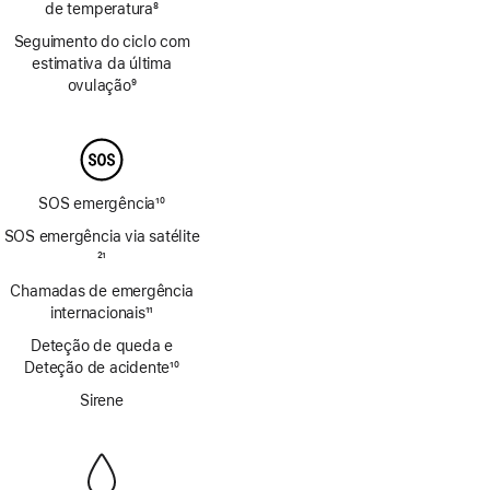
de temperatura
8
Nota
Seguimento do ciclo com
de
estimativa da última
rodapé
ovulação
9
Nota
de
rodapé
SOS emergência
10
Nota
SOS emergência via satélite
de
Nota
21
rodapé
de
Chamadas de emergência
rodapé
internacionais
11
Nota
Deteção de queda e
de
Deteção de acidente
10
rodapé
Nota
Sirene
de
rodapé