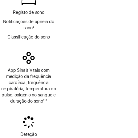
Registo de sono
Notificações de apneia do
sono
6
Nota
Classificação do sono
de
rodapé
App Sinais Vitais com
medição da frequência
cardíaca, frequência
respiratória, temperatura do
pulso, oxigénio no sangue e
duração do sono
7
5
,
Nota
Nota
de
de
rodapé
rodapé
Deteção