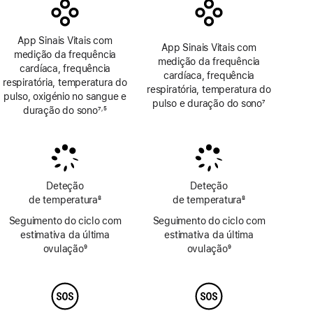
App Sinais Vitais com
App Sinais Vitais com
medição da frequência
medição da frequência
cardíaca, frequência
cardíaca, frequência
respiratória, temperatura do
respiratória, temperatura do
pulso, oxigénio no sangue e
pulso e duração do sono
7
duração do sono
7
5
,
Nota
Nota
Nota
de
de
de
rodapé
rodapé
rodapé
Deteção
Deteção
de temperatura
8
de temperatura
8
Nota
Nota
Seguimento do ciclo com
Seguimento do ciclo com
de
de
estimativa da última
estimativa da última
rodapé
rodapé
ovulação
9
ovulação
9
Nota
Nota
de
de
rodapé
rodapé