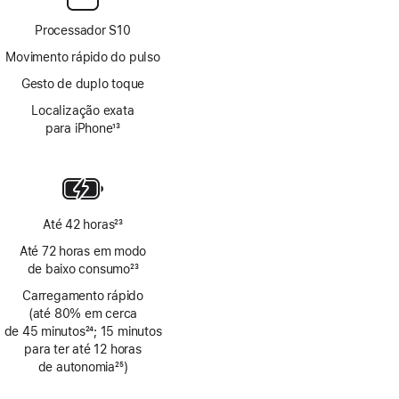
Processador S10
Movimento rápido do pulso
Gesto de duplo toque
Localização exata
para iPhone
13
Nota
de
rodapé
Até 42 horas
23
Nota
Até 72 horas em modo
de
de baixo consumo
23
rodapé
Nota
Carregamento rápido
de
(até 80% em cerca
rodapé
de 45 minutos
24
; 15 minutos
Nota
para ter até 12 horas
de
de autonomia
25
)
rodapé
Nota