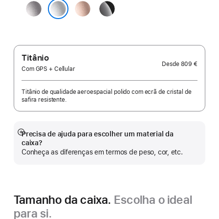
Cinzento
Rosa‑dourado
Preto brilhante
sideral
Prateado
Titânio
Desde
809 €
Com GPS + Cellular
Titânio de qualidade aeroespacial polido com ecrã de cristal de
safira resistente.
Precisa de ajuda para escolher um material da
Veja
caixa?
mais
Conheça as diferenças em termos de peso, cor, etc.
Tamanho da caixa.
Escolha o ideal
para si.