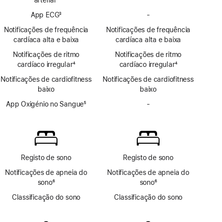
notificações
Nota
App ECG
3
-
de
Sem
de
Nota
hipertensão
app
rodapé
Notificações de frequência
Notificações de frequência
de
ECG
cardíaca alta e baixa
cardíaca alta e baixa
rodapé
Notificações de ritmo
Notificações de ritmo
cardíaco irregular
4
cardíaco irregular
4
Nota
Nota
Notificações de cardiofitness
Notificações de cardiofitness
de
de
baixo
baixo
rodapé
rodapé
App Oxigénio no Sangue
5
-
Sem
Nota
app
de
Oxigénio
rodapé
no
Sangue
Registo de sono
Registo de sono
Notificações de apneia do
Notificações de apneia do
sono
6
sono
6
Nota
Nota
Classificação do sono
Classificação do sono
de
de
rodapé
rodapé