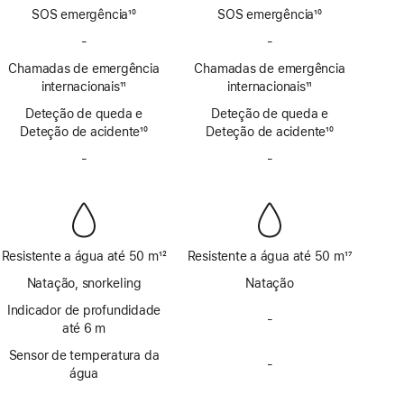
SOS emergência
10
SOS emergência
10
Nota
Nota
-
Sem
-
Sem
de
de
SOS
SOS
Chamadas de emergência
rodapé
Chamadas de emergência
rodapé
emergência
emergência
internacionais
11
internacionais
11
por
por
Nota
Nota
Deteção de queda e
satélite
Deteção de queda e
satélite
de
de
Deteção de acidente
10
Deteção de acidente
10
rodapé
rodapé
Nota
Nota
-
Sem
-
Sem
de
de
Sirene
Sirene
rodapé
rodapé
Resistente a água até 50 m
12
Resistente a água até 50 m
17
Nota
Nota
Natação, snorkeling
Natação
de
de
rodapé
Indicador de profundidade
rodapé
-
Sem
até 6 m
indicador
Sensor de temperatura da
de
-
Sem
água
profundidade
sensor
até
de