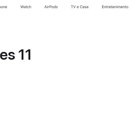
hone
Watch
AirPods
TV e Casa
Entretenimento
es 11