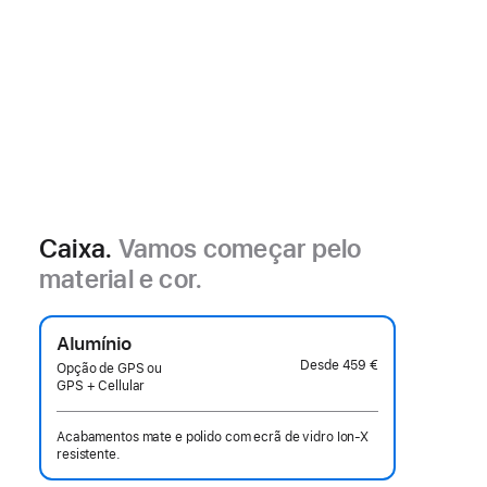
Caixa.
Vamos começar pelo
material e cor.
Alumínio
Desde
459 €
Opção de GPS ou
GPS + Cellular
Acabamentos mate e polido com ecrã de vidro Ion‑X
resistente.