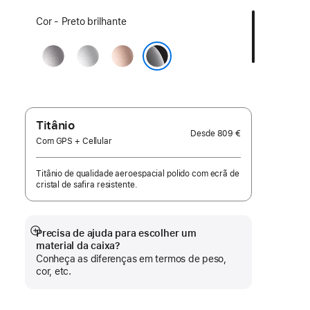
Selecione
Cor - Preto brilhante
uma
Cinzento
Prateado
Rosa‑dourado
cor:
sideral
Preto brilhante
Titânio
Desde
809 €
Com GPS + Cellular
Titânio de qualidade aeroespacial polido com ecrã de
cristal de safira resistente.
Precisa de ajuda para escolher um
Veja
material da caixa?
mais
Conheça as diferenças em termos de peso,
cor, etc.