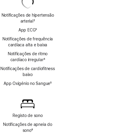
Notificações de hipertensão
arterial
2
Nota
App ECG
3
de
Nota
rodapé
Notificações de frequência
de
cardíaca alta e baixa
rodapé
Notificações de ritmo
cardíaco irregular
4
Nota
Notificações de cardiofitness
de
baixo
rodapé
App Oxigénio no Sangue
5
Nota
de
rodapé
Registo de sono
Notificações de apneia do
sono
6