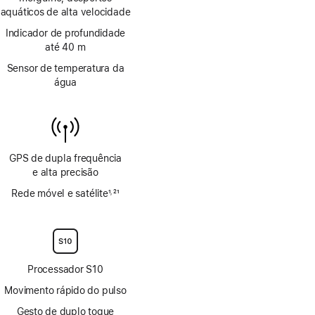
aquáticos de alta velocidade
Indicador de profundidade
até 40 m
Sensor de temperatura da
água
GPS de dupla frequência
e alta precisão
Rede móvel e satélite
1
21
,
Nota
Nota
de
de
rodapé
rodapé
Processador S10
Movimento rápido do pulso
Gesto de duplo toque