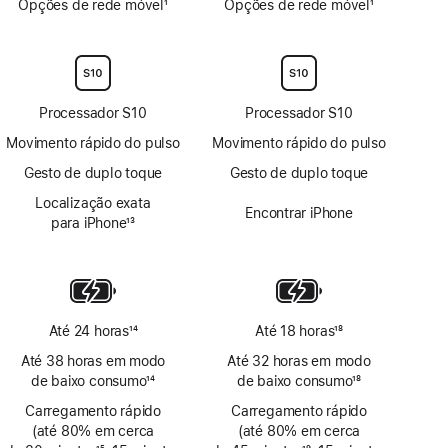
Opções de rede móvel
1
Opções de rede móvel
1
Nota
Nota
de
de
rodapé
rodapé
Processador S10
Processador S10
Movimento rápido do pulso
Movimento rápido do pulso
Gesto de duplo toque
Gesto de duplo toque
Localização exata
Encontrar iPhone
para iPhone
13
Nota
de
rodapé
Até 24 horas
14
Até 18 horas
18
Nota
Nota
Até 38 horas em modo
Até 32 horas em modo
de
de
de baixo consumo
14
de baixo consumo
18
rodapé
rodapé
Nota
Nota
Carregamento rápido
Carregamento rápido
de
de
(até 80% em cerca
(até 80% em cerca
rodapé
rodapé