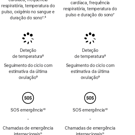
cardíaca, frequência
respiratória, temperatura do
respiratória, temperatura do
pulso, oxigénio no sangue e
pulso e duração do sono
7
duração do sono
7
5
,
Nota
Nota
Nota
de
de
de
rodapé
rodapé
rodapé
Deteção
Deteção
de temperatura
8
de temperatura
8
Nota
Nota
Seguimento do ciclo com
Seguimento do ciclo com
de
de
estimativa da última
estimativa da última
rodapé
rodapé
ovulação
9
ovulação
9
Nota
Nota
de
de
rodapé
rodapé
SOS emergência
10
SOS emergência
10
Nota
Nota
-
Sem
-
Sem
de
de
SOS
SOS
Chamadas de emergência
rodapé
Chamadas de emergência
rodapé
emergência
emergência
internacionais
11
internacionais
11