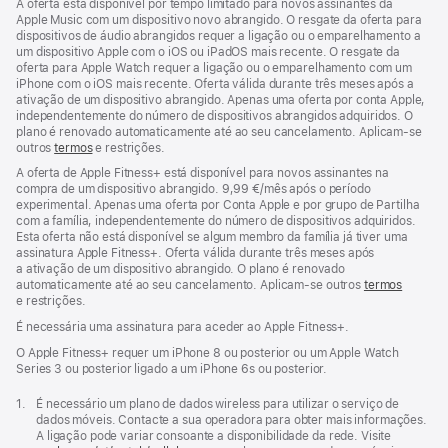
de
A oferta está disponível por tempo limitado para novos assinantes da
rodapé
Apple Music com um dispositivo novo abrangido. O resgate da oferta para
dispositivos de áudio abrangidos requer a ligação ou o emparelhamento a
um dispositivo Apple com o iOS ou iPadOS mais recente. O resgate da
oferta para Apple Watch requer a ligação ou o emparelhamento com um
iPhone com o iOS mais recente. Oferta válida durante três meses após a
ativação de um dispositivo abrangido. Apenas uma oferta por conta Apple,
independentemente do número de dispositivos abrangidos adquiridos. O
plano é renovado automaticamente até ao seu cancelamento. Aplicam-se
outros
termos
e restrições.
A oferta de Apple Fitness+ está disponível para novos assinantes na
compra de um dispositivo abrangido. 9,99 €/mês após o período
experimental. Apenas uma oferta por Conta Apple e por grupo de Partilha
com a família, independentemente do número de dispositivos adquiridos.
Esta oferta não está disponível se algum membro da família já tiver uma
assinatura Apple Fitness+. Oferta válida durante três meses após
a ativação de um dispositivo abrangido. O plano é renovado
automaticamente até ao seu cancelamento. Aplicam‑se outros
termos
e restrições.
É necessária uma assinatura para aceder ao Apple Fitness+.
O Apple Fitness+ requer um iPhone 8 ou posterior ou um Apple Watch
Series 3 ou posterior ligado a um iPhone 6s ou posterior.
Nota
1.
É necessário um plano de dados wireless para utilizar o serviço de
de
dados móveis. Contacte a sua operadora para obter mais informações.
rodapé
A ligação pode variar consoante a disponibilidade da rede. Visite