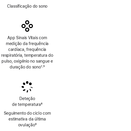
Nota
Classificação do sono
de
rodapé
App Sinais Vitais com
medição da frequência
cardíaca, frequência
respiratória, temperatura do
pulso, oxigénio no sangue e
duração do sono
7
5
,
Nota
Nota
de
de
rodapé
rodapé
Deteção
de temperatura
8
Nota
Seguimento do ciclo com
de
estimativa da última
rodapé
ovulação
9
Nota