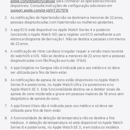
apple.com/pt/watch/cellular
para conhecer as operadoras móveis
disponíveis. Consulte instruções de configuração adicionais em
support.apple.com/pt-pt/HT207578
(abre
.
numa
Nota
2.
As notificações de hipertensão não se destinam a menores de 22 anos,
nova
de
pessoas diagnosticadas com hipertensão ou mulheres gestantes.
janela)
rodapé
Nota
3.
A app ECG está disponível no Apple Watch Series 4 e posterior
de
(excluindo o Apple Watch SE) para registar um ECG semelhante a um
rodapé
eletrocardiograma de derivação I. Não se destina a pessoas com menos
de 22 anos.
Nota
4.
A notificação de ritmo cardíaco irregular requer a versão mais recente
de
do watchOS e iOS. Não se destina a menores de 22 anos nem a pessoas
rodapé
diagnosticadas com fibrilhação auricular (FibA).
Nota
5.
A app Oxigénio no Sangue não é indicada para uso médico e só deve
de
ser utilizada para fins de bem‑estar.
rodapé
Nota
6.
As notificações de apneia do sono estão disponíveis no Apple Watch
de
Series 9 e posteriores, no Apple Watch Ultra 2 e posteriores e no
rodapé
Apple Watch SE 3. Esta funcionalidade destina-se a detetar sinais de
apneia do sono moderada a grave em pessoas maiores de 18 anos sem
diagnóstico de apneia do sono.
Nota
7.
A app Sinais Vitais não é indicada para uso médico e só deve ser
de
utilizada para fins de bem-estar.
rodapé
Nota
8.
A funcionalidade de deteção de temperatura não se destina a fins
de
médicos. A deteção de temperatura só está disponível no Apple Watch
rodapé
Series 8 e posteriores, no Apple Watch SE 3, e em todos os modelos