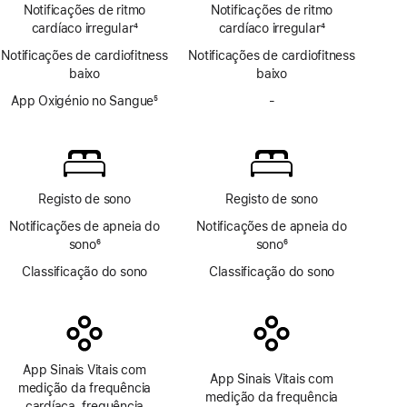
Notificações de ritmo
Notificações de ritmo
cardíaco irregular
4
cardíaco irregular
4
Nota
Nota
Notificações de cardiofitness
Notificações de cardiofitness
de
de
baixo
baixo
rodapé
rodapé
App Oxigénio no Sangue
5
-
Sem
Nota
app
de
Oxigénio
rodapé
no
Sangue
Registo de sono
Registo de sono
Notificações de apneia do
Notificações de apneia do
sono
6
sono
6
Nota
Nota
Classificação do sono
Classificação do sono
de
de
rodapé
rodapé
App Sinais Vitais com
App Sinais Vitais com
medição da frequência
medição da frequência
cardíaca, frequência