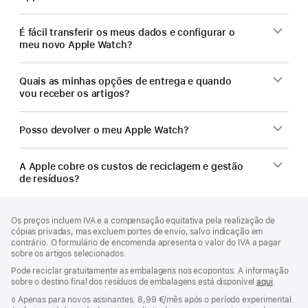
É fácil transferir os meus dados e configurar o
meu novo Apple Watch?
Quais as minhas opções de entrega e quando
vou receber os artigos?
Posso devolver o meu Apple Watch?
A Apple cobre os custos de reciclagem e gestão
de resíduos?
Rodapé
notas
Os preços incluem IVA e a compensação equitativa pela realização de
de
cópias privadas, mas excluem portes de envio, salvo indicação em
rodapé
contrário. O formulário de encomenda apresenta o valor do IVA a pagar
sobre os artigos selecionados.
Pode reciclar gratuitamente as embalagens nos ecopontos. A informação
sobre o destino final dos resíduos de embalagens está disponível
aqui
.
Nota
◊
Apenas para novos assinantes. 8,99 €/mês após o período experimental.