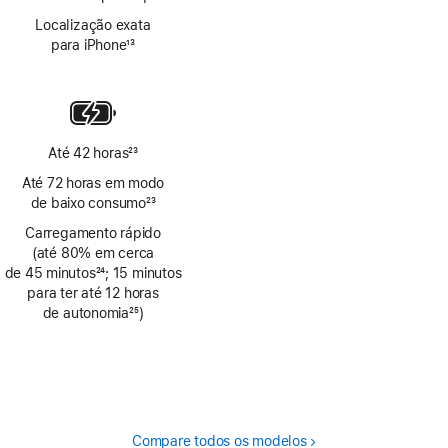
Localização exata
para iPhone
13
Nota
de
rodapé
Até 42 horas
23
Nota
Até 72 horas em modo
de
de baixo consumo
23
rodapé
Nota
Carregamento rápido
de
(até 80% em cerca
rodapé
de 45 minutos
24
; 15 minutos
Nota
para ter até 12 horas
de
de autonomia
25
)
rodapé
Nota
de
rodapé
Compare todos os modelos