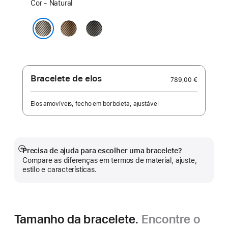
Escolha
Cor - Natural
uma
cor:
Dourado
Ardósia
Natural
Bracelete de elos
789,00 €
Elos amovíveis, fecho em borboleta, ajustável
Precisa de ajuda para escolher uma bracelete?
Veja
Compare as diferenças em termos de material, ajuste,
mais
estilo e características.
Tamanho da bracelete.
Encontre o