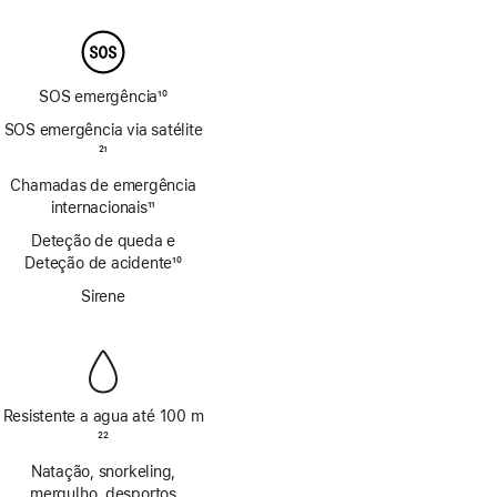
de
rodapé
SOS emergência
10
Nota
SOS emergência via satélite
de
Nota
21
rodapé
de
Chamadas de emergência
rodapé
internacionais
11
Nota
Deteção de queda e
de
Deteção de acidente
10
rodapé
Nota
Sirene
de
rodapé
Resistente a agua até 100 m
Nota
22
de
Natação, snorkeling,
rodapé
mergulho, desportos