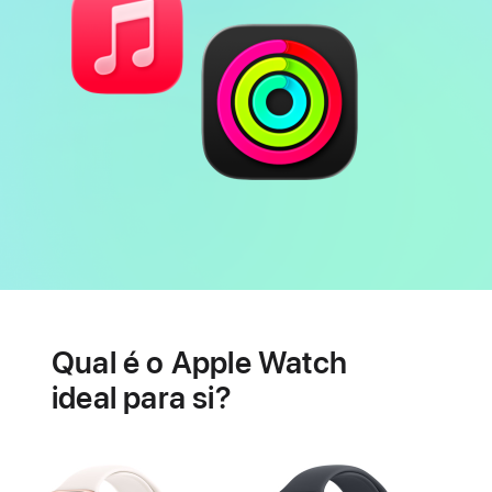
Bateria
Funcionalidades
relacionadas
Qual é o Apple Watch
com
a
ideal para si?
saúde
do
coração