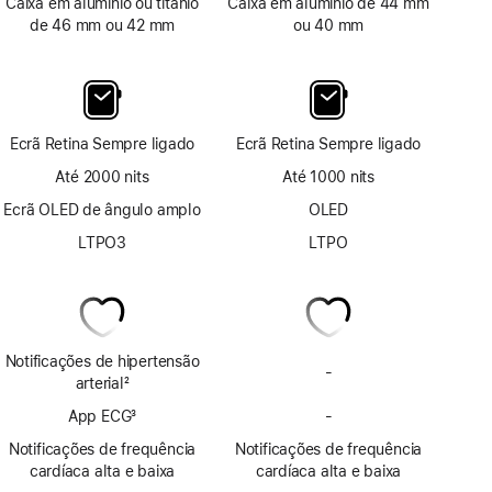
Caixa em alumínio ou titânio
Caixa em alumínio de 44 mm
de 46 mm ou 42 mm
ou 40 mm
Ecrã Retina Sempre ligado
Ecrã Retina Sempre ligado
Até 2000 nits
Até 1000 nits
Ecrã OLED de ângulo amplo
OLED
LTPO3
LTPO
Notificações de hipertensão
-
Sem
arterial
2
notificações
Nota
App ECG
3
-
de
Sem
de
Nota
hipertensão
app
rodapé
Notificações de frequência
Notificações de frequência
de
ECG
cardíaca alta e baixa
cardíaca alta e baixa
rodapé