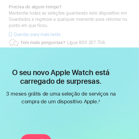
Precisa de algum tempo?
Mantenha todas as seleções guardando este dispositivo em
Guardados e regresse a qualquer momento para retomar no
ponto em que ficou.
Guardar para mais tarde
Tem mais perguntas?
Ligue 800 207 758.
O seu novo Apple Watch está
carregado de surpresas.
3 meses grátis de uma seleção de serviços na
compra de um dispositivo Apple.
◊
Nota
de
rodapé