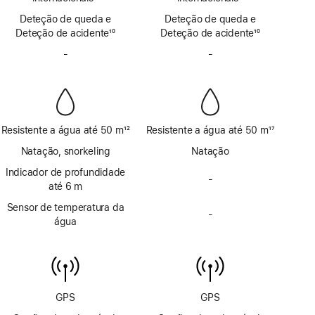
por
por
Nota
Nota
Deteção de queda e
satélite
Deteção de queda e
satélite
de
de
Deteção de acidente
10
Deteção de acidente
10
rodapé
rodapé
Nota
Nota
-
Sem
-
Sem
de
de
Sirene
Sirene
rodapé
rodapé
Resistente a água até 50 m
12
Resistente a água até 50 m
17
Nota
Nota
Natação, snorkeling
Natação
de
de
rodapé
Indicador de profundidade
rodapé
-
Sem
até 6 m
indicador
Sensor de temperatura da
de
-
Sem
água
profundidade
sensor
até
de
6 m
temperatura
da
água
GPS
GPS