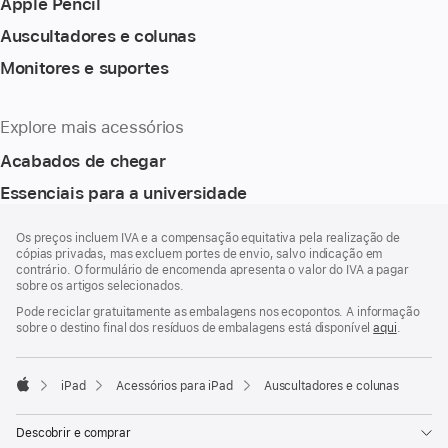
Apple Pencil
Auscultadores e colunas
Monitores e suportes
Explore mais acessórios
Acabados de chegar
Essenciais para a universidade
Rodapé
notas
Os preços incluem IVA e a compensação equitativa pela realização de
de
cópias privadas, mas excluem portes de envio, salvo indicação em
rodapé
contrário. O formulário de encomenda apresenta o valor do IVA a pagar
sobre os artigos selecionados.
Pode reciclar gratuitamente as embalagens nos ecopontos. A informação
sobre o destino final dos resíduos de embalagens está disponível
aqui
.
iPad
Acessórios para iPad
Auscultadores e colunas
Apple
Descobrir e comprar