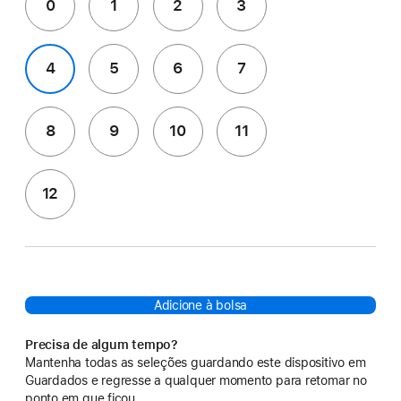
0
1
2
3
4
5
6
7
8
9
10
11
12
Adicione à bolsa
Precisa de algum tempo?
Mantenha todas as seleções guardando este dispositivo em
Guardados e regresse a qualquer momento para retomar no
ponto em que ficou.