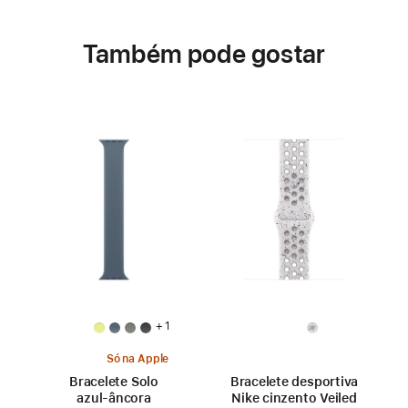
Também pode gostar
+ 1
Só na Apple
Bracelete Solo
Bracelete desportiva
azul‑âncora
Nike cinzento Veiled