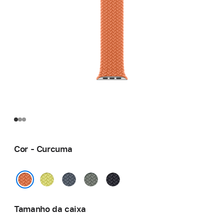
Cor - Curcuma
Amarelo-
Azul-
Verde-
Meia-
néon
âncora
cinza
noite
Curcuma
Tamanho da caixa