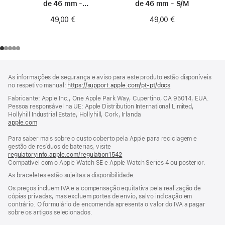
de 46 mm -
de 46 mm - S/M
Tamanho 0
49,00 €
49,00 €
Rodapé
notas
As informações de segurança e aviso para este produto estão disponíveis
de
no respetivo manual:
https://support.apple.com/pt-pt/docs
(abre
rodapé
numa
Fabricante: Apple Inc., One Apple Park Way, Cupertino, CA 95014, EUA.
nova
Pessoa responsável na UE: Apple Distribution International Limited,
janela)
Hollyhill Industrial Estate, Hollyhill, Cork, Irlanda
apple.com
(abre
numa
Para saber mais sobre o custo coberto pela Apple para reciclagem e
nova
gestão de resíduos de baterias, visite
janela)
regulatoryinfo.apple.com/regulation1542
(abre
Compatível com o Apple Watch SE e Apple Watch Series 4 ou posterior.
numa
nova
As braceletes estão sujeitas a disponibilidade.
janela)
Os preços incluem IVA e a compensação equitativa pela realização de
cópias privadas, mas excluem portes de envio, salvo indicação em
contrário. O formulário de encomenda apresenta o valor do IVA a pagar
sobre os artigos selecionados.